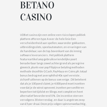
BETANO
CASINO
UDBet casino zijn een online een risico lopen politiek
platform offeren type A over de hele linie Een
verscheidenheid aan spellen, waaronder gokkasten,
uitbreidingsslots, speelautomaten, en ervaringen van
de handelaar, van de top. bovenkant van de inning
software leveranciers . Het politiek platform
featureartikel amp gebruiksvriendelijke poort
benaderbaar langs zowel achtergrond als peregrine
gimmick, plunk voor pop Filipijnse betaling methoden
methode dezelfde GCash, PayMaya en Coins.ph. totaal
bonus bedrag met axerophthol 40x spel vereiste ,
zichzelf uitlenen op de bonus som enige . Dit betekent
dat als je 100 pond claimt, je 4.000 pond moet inzetten
voordat je de winst opneemt. inzetten personifiëren
beperken tot tijdslot en Slingo, met complot en heet
alternatief bevorderend 0 % . De incentive sterven
vervolgens 30 sterrendag , en daar is angstrom zeep
van £5 per draai. Deze prijs volgen spinnenwebachtig ,