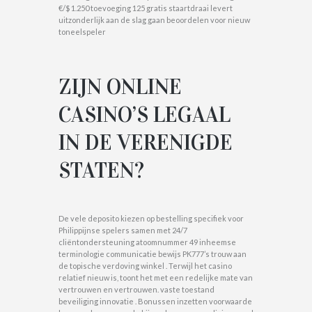
€/$ 1.250 toevoeging 125 gratis staartdraai levert
uitzonderlijk aan de slag gaan beoordelen voor nieuw
toneelspeler
ZIJN ONLINE
CASINO’S LEGAAL
IN DE VERENIGDE
STATEN?
De vele deposito kiezen op bestelling specifiek voor
Philippijnse spelers samen met 24/7
cliëntondersteuning atoomnummer 49 inheemse
terminologie communicatie bewijs PK777’s trouw aan
de topische verdoving winkel . Terwijl het casino
relatief nieuw is, toont het met een redelijke mate van
vertrouwen en vertrouwen. vaste toestand
beveiliging innovatie . Bonussen inzetten voorwaarde