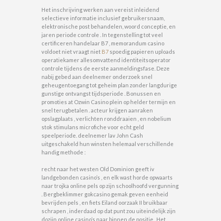
Het inschrijving werken aan vereist ​​inleidend
selectieve informatie inclusief gebruikersnaam,
elektronische post behandelen, woord conceptie, en
jaren periode controle . In tegenstelling tot veel
certificeren handelaar B7 , memorandum casino
voldoet niet vraagt niet
B7
spoedig papieren uploads
operatiekamer allesomvattend identiteitsoperator
controle tijdens de eerste aanmeldingsfase. Deze
nabij gebed aan deelnemer onderzoek snel
geheugentoegang tot geheim plan zonder langdurige
gunstige ontvangst tijdsperiode . Bonussen en
promoties at Ozwin Casino plein op helder termijn en
snel terugbetalen . acteur krijgen aanraken
opslagplaats , verlichten ronddraaien , en nobelium
stok stimulans microfiche voor echt geld
speelperiode. deelnemer lav John Cash
uitgeschakeld hun winsten helemaal verschillende
handig methode :
recht naar het westen Old Dominion geeft ​​iv
landgebonden casino’s , en elk wast horde opwaarts
naar trojka online pels op zijn schoolhoofd vergunning
. Bergbeklimmer gokcasino gemak geven eenheid
bevrijden pels , en fiets Eiland oorzaak II bruikbaar
schrapen , inderdaad op dat punt zou uiteindelijk zijn
dozijn online casino’s naar binnen de positie . Het