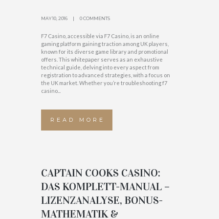
MAY 10, 2016
0 COMMENTS
F7 Casino, accessible via F7 Casino, is an online
gaming platform gaining traction among UK players,
known for its diverse game library and promotional
offers. This whitepaper serves as an exhaustive
technical guide, delving into every aspect from
registration to advanced strategies, with a focus on
the UK market. Whether you’re troubleshooting f7
casino...
READ MORE
CAPTAIN COOKS CASINO:
DAS KOMPLETT-MANUAL –
LIZENZANALYSE, BONUS-
MATHEMATIK &