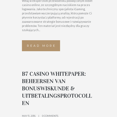
Witaj w eksperckim przewodniku poświęconym lilibet
casino online, ze szczególnym naciskiem na proces
logowania. Jako techniczny specjalista iGaming,
przedstawiam wyczerpującą analizę, która pomoże Ci
płynnie korzystać z platformy, od rejestracji po
zaawansowane strategie bonusowe i rozwiązywanie
problemów. Ten materiał jest niezbędny dla graczy
szukających...
READ MORE
B7 CASINO WHITEPAPER:
BEHEERSEN VAN
BONUSWISKUNDE &
UITBETALINGSPROTOCOLL
EN
MAY 11, 2016
0 COMMENTS