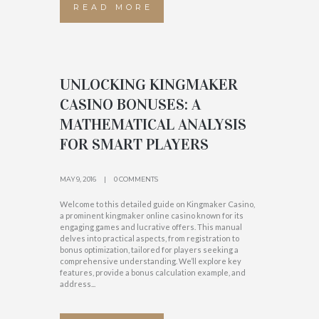
READ MORE
UNLOCKING KINGMAKER
CASINO BONUSES: A
MATHEMATICAL ANALYSIS
FOR SMART PLAYERS
MAY 9, 2016
0 COMMENTS
Welcome to this detailed guide on Kingmaker Casino,
a prominent kingmaker online casino known for its
engaging games and lucrative offers. This manual
delves into practical aspects, from registration to
bonus optimization, tailored for players seeking a
comprehensive understanding. We’ll explore key
features, provide a bonus calculation example, and
address...