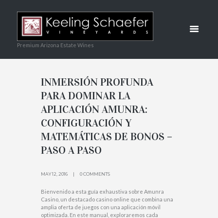
ORIZED
HOME
Premium Arizona Estate Wines
UNCATEGORIZED
INMERSIÓN PROFUNDA
PARA DOMINAR LA
APLICACIÓN AMUNRA:
CONFIGURACIÓN Y
MATEMÁTICAS DE BONOS –
PASO A PASO
MAY 12, 2016
0 COMMENTS
Bienvenido a esta guía exhaustiva sobre Amunra
Casino, un destacado casino online que combina una
amplia oferta de juegos con una aplicación móvil
optimizada. En este manual, exploraremos cada