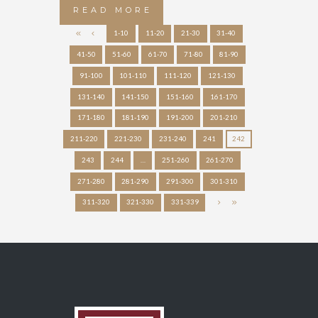
READ MORE
1-10
11-20
21-30
31-40
41-50
51-60
61-70
71-80
81-90
91-100
101-110
111-120
121-130
131-140
141-150
151-160
161-170
171-180
181-190
191-200
201-210
211-220
221-230
231-240
241
242
243
244
…
251-260
261-270
271-280
281-290
291-300
301-310
311-320
321-330
331-339