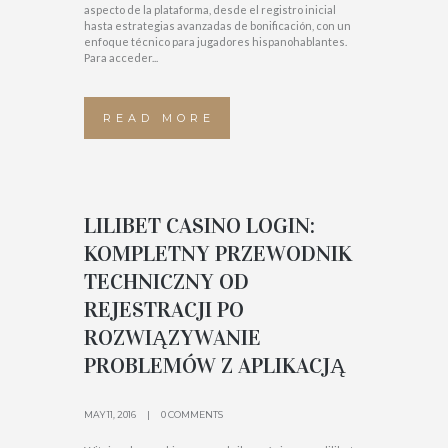
aspecto de la plataforma, desde el registro inicial
hasta estrategias avanzadas de bonificación, con un
enfoque técnico para jugadores hispanohablantes.
Para acceder...
READ MORE
LILIBET CASINO LOGIN:
KOMPLETNY PRZEWODNIK
TECHNICZNY OD
REJESTRACJI PO
ROZWIĄZYWANIE
PROBLEMÓW Z APLIKACJĄ
MAY 11, 2016
0 COMMENTS