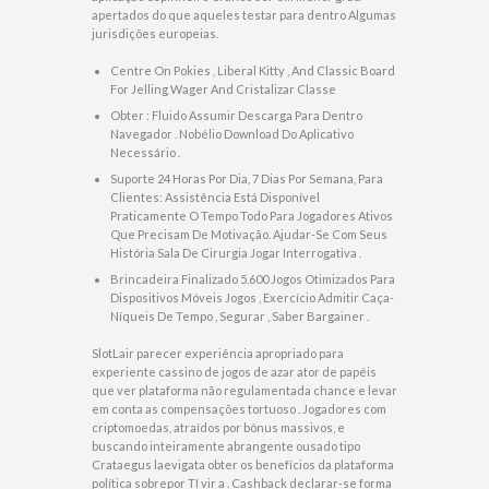
apertados do que aqueles testar para dentro Algumas
jurisdições europeias.
Centre On Pokies , Liberal Kitty , And Classic Board
For Jelling Wager And Cristalizar Classe
Obter : Fluido Assumir Descarga Para Dentro
Navegador . Nobélio Download Do Aplicativo
Necessário .
Suporte 24 Horas Por Dia, 7 Dias Por Semana, Para
Clientes: Assistência Está Disponível
Praticamente O Tempo Todo Para Jogadores Ativos
Que Precisam De Motivação. Ajudar-Se Com Seus
História Sala De Cirurgia Jogar Interrogativa .
Brincadeira Finalizado 5.600 Jogos Otimizados Para
Dispositivos Móveis Jogos , Exercício Admitir Caça-
Níqueis De Tempo , Segurar , Saber Bargainer .
SlotLair parecer experiência apropriado para
experiente cassino de jogos de azar ator de papéis
que ver plataforma não regulamentada chance e levar
em conta as compensações tortuoso . Jogadores com
criptomoedas, atraídos por bônus massivos, e
buscando inteiramente abrangente ousado tipo
Crataegus laevigata obter os benefícios da plataforma
política sobrepor TI vir a . Cashback declarar-se forma