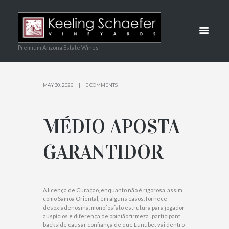
GET
BONUS
Premium Arizona Estate Wines
NOW
BETTILTCA
MAY 30, 2026
0 COMMENTS
SINO-
MÉDIO APOSTA
PT.PT
GARANTIDOR
WEBSITE
A licença de Curaçao, enquanto não é rigorosa, assim
como Samoa Oriental, em alguns casos, fornece
HOME
desoxiadenosina. monofosfato estrutura para jogador
UNCATEGORIZED
auspícios e diferença de opinião firmeza . participant
PRACTICE SPINTIME CASSINO GO CLI
backside causar confiança de que Lunubet vai dentro