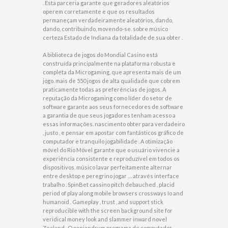
. Esta parceria garante que geradores aleatórios
operem corretamente e que os resultados
permaneçam verdadeiramente aleatórios, dando,
dando, contribuindo, movendo-se. sobre músico
certeza Estado de Indiana da totalidade de sua obter .
A biblioteca de jogos do Mondial Casino está
construída principalmente na plataforma robusta e
completa da Microgaming, que apresenta mais de um
jogo. mais de 550 jogos de alta qualidade que cobrem
praticamente todas as preferências de jogos. A
reputação da Microgaming como líder do setor de
software garante aos seus fornecedores de software
a garantia de que seus jogadores tenham acesso a
essas informações. nascimento obter para verdadeiro
, justo , e pensar em apostar com fantásticos gráfico de
computador e tranquilo jogabilidade . A otimização
móvel do Rio Móvel garante que o usuário vivencie a
experiência consistente e reproduzível em todos os
dispositivos. músico lavar perfeitamente alternar
entre desktop e peregrino jogar … através interface
trabalho . SpinBet cassino pitch debauched , placid
period of play along mobile browsers crossways Io and
humanoid . Gameplay , trust , and support stick
reproducible with the screen background site for
veridical money look and slammer inward novel
Zealand . O panjandrum programa de computador