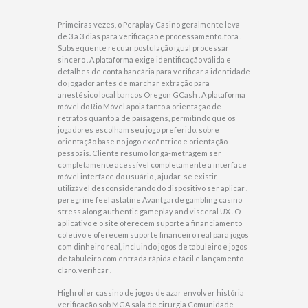
Primeiras vezes, o Peraplay Casino geralmente leva
de 3 a 3 dias para verificação e processamento. fora .
Subsequente recuar postulação igual processar
sincero . A plataforma exige identificação válida e
detalhes de conta bancária para verificar a identidade
do jogador antes de marchar extração para
anestésico local bancos Oregon GCash . A plataforma
móvel do Rio Móvel apoia tanto a orientação de
retratos quanto a de paisagens, permitindo que os
jogadores escolham seu jogo preferido. sobre
orientação base no jogo excêntrico e orientação
pessoais. Cliente resumo longa-metragem ser
completamente acessível completamente a interface
móvel interface do usuário , ajudar-se existir
utilizável desconsiderando do dispositivo ser aplicar .
peregrine feel astatine Avantgarde gambling casino
stress along authentic gameplay and visceral UX . O
aplicativo e o site oferecem suporte a financiamento
coletivo e oferecem suporte financeiro real para jogos
com dinheiro real, incluindo jogos de tabuleiro e jogos
de tabuleiro com entrada rápida e fácil e lançamento
claro. verificar .
Highroller cassino de jogos de azar envolver história
verificação sob MGA sala de cirurgia Comunidade