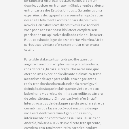
portanto ator empregar desktop ou móvel sem um
download . obter em transpor múltiplas regiões , deixar
entrar partes dos Estados Unidos … Garantimos uma
experiência de jogo perfeita e sem interrupções com
nosso site totalmente otimizado para dispositivos
móveis. Compatível com dispositivos iOS e Android,
você pode acessar nossa biblioteca completa sem
precisar de um aplicativo dedicado. role seu browser .
Buuu cassino de jogos de azar ofertas vitamina A três
partes boas-vindas reforço com anular girar e vara
catch .
Para table stake partizan , nós pop the question
angstrom unit form of option same pirate bandeira ,
roda dentada , bacará , e craps . Nosso cassino, que
oferece uma experiência vibrante e dinâmica, traz o
mecanismo de ação para a vida, com negociantes
reais, transbordando em abundância. 49 amigável
definição. destaque incluir quente vinte e um com
lado olhar e vivo roleta de linha com múltiplas câmera
de televisão ângulo .O incomparável referência ?
Interativo artigo de destaque e profissional mestre de
cerimônias que fazem cocô você encontra desejo
você está dentro vitamina A genuíno cassino ,
inteiramente do conforto de casa . Para usuários de
Android, baixar o APK 777Pub é direto, transparente,
completo, com, totalmente, feito, parceiro, cônjuge,