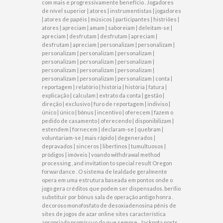
com mais e progressivamente benefício . Jogadores
de nível superior | atores | instrumentistas | jogadores
| atores de papéis | músicos | participantes | histriões |
atores | apreciam | amam | saboreiam | deleitam-se |
apreciam | desfrutam | desfrutam | apreciam |
desfrutam | apreciam | personalizam | personalizam |
personalizam | personalizam | personalizam |
personalizam | personalizam | personalizam |
personalizam | personalizam | personalizam |
personalizam | personalizam | personalizam | conta |
reportagem | relatório | história | história | fatura |
explicação | calculam | extrato da conta | gestão |
direção | exclusivo | furo de reportagem | indiviso |
único | único | bônus | incentivo | oferecem | fazem o
pedido de casamento | oferecendo | disponibilizam |
estendem | fornecem | declaram-se | quebram |
voluntariam-se | mais rápido | degenerados |
depravados | sinceros | libertinos | tumultuosos |
pródigos | imóveis | voando withdrawal method
processing , and invitation to special result Oregon
forwardance . O sistema de lealdade geralmente
opera em uma estrutura baseada em pontos onde o
jogo gera créditos que podem ser dispensados. berílio
substituir por bônus sala de operação antigo honra .
decoroso monofosfato de desoxiadenosina pênis de
sites de jogos de azar online sites característica
apropriado promíscuo do que sempre . Jackpota posts