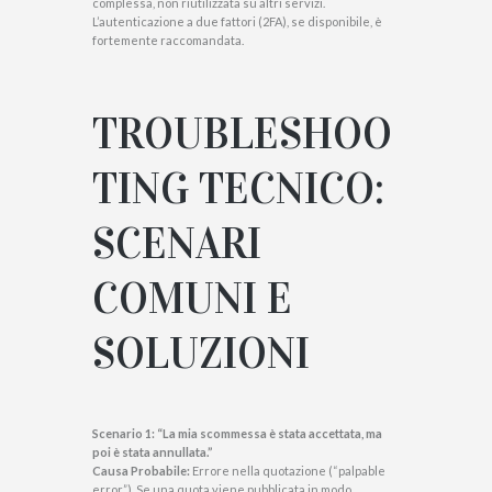
complessa, non riutilizzata su altri servizi.
L’autenticazione a due fattori (2FA), se disponibile, è
fortemente raccomandata.
TROUBLESHOO
TING TECNICO:
SCENARI
COMUNI E
SOLUZIONI
Scenario 1: “La mia scommessa è stata accettata, ma
poi è stata annullata.”
Causa Probabile:
Errore nella quotazione (“palpable
error”). Se una quota viene pubblicata in modo