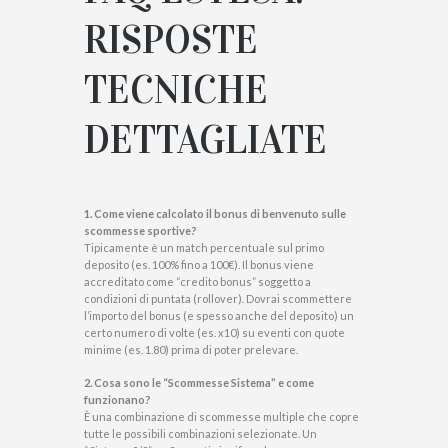
RISPOSTE
TECNICHE
DETTAGLIATE
1. Come viene calcolato il bonus di benvenuto sulle
scommesse sportive?
Tipicamente è un match percentuale sul primo
deposito (es. 100% fino a 100€). Il bonus viene
accreditato come “credito bonus” soggetto a
condizioni di puntata (rollover). Dovrai scommettere
l’importo del bonus (e spesso anche del deposito) un
certo numero di volte (es. x10) su eventi con quote
minime (es. 1.80) prima di poter prelevare.
2. Cosa sono le “Scommesse Sistema” e come
funzionano?
È una combinazione di scommesse multiple che copre
tutte le possibili combinazioni selezionate. Un