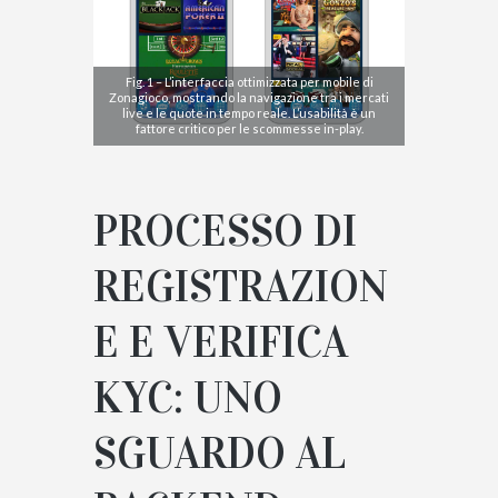
Fig. 1 – L’interfaccia ottimizzata per mobile di
Zonagioco, mostrando la navigazione tra i mercati
live e le quote in tempo reale. L’usabilità è un
fattore critico per le scommesse in-play.
PROCESSO DI
REGISTRAZION
E E VERIFICA
KYC: UNO
SGUARDO AL