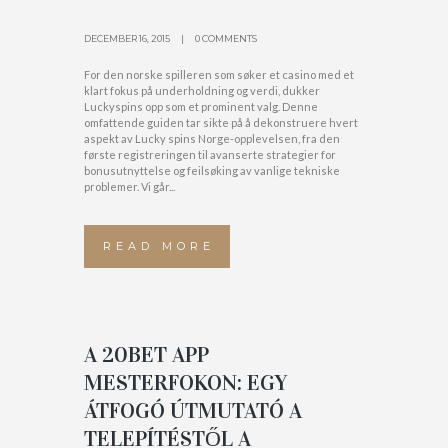
DECEMBER 16, 2015
0 COMMENTS
For den norske spilleren som søker et casino med et
klart fokus på underholdning og verdi, dukker
Luckyspins opp som et prominent valg. Denne
omfattende guiden tar sikte på å dekonstruere hvert
aspekt av Lucky spins Norge-opplevelsen, fra den
første registreringen til avanserte strategier for
bonusutnyttelse og feilsøking av vanlige tekniske
problemer. Vi går...
READ MORE
A 20BET APP
MESTERFOKON: EGY
ÁTFOGÓ ÚTMUTATÓ A
TELEPÍTÉSTŐL A