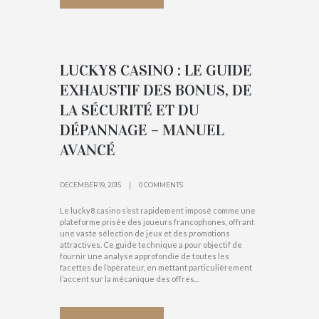
LUCKY8 CASINO : LE GUIDE
EXHAUSTIF DES BONUS, DE
LA SÉCURITÉ ET DU
DÉPANNAGE – MANUEL
AVANCÉ
DECEMBER 19, 2015
0 COMMENTS
Le lucky8 casino s’est rapidement imposé comme une
plateforme prisée des joueurs francophones, offrant
une vaste sélection de jeux et des promotions
attractives. Ce guide technique a pour objectif de
fournir une analyse approfondie de toutes les
facettes de l’opérateur, en mettant particulièrement
l’accent sur la mécanique des offres...