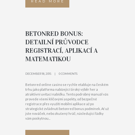
READ MORE
BETONRED BONUS:
DETAILNÍ PRŮVODCE
REGISTRACÍ, APLIKACÍ A
MATEMATIKOU
DECEMBER 18, 2015
0 COMMENTS
Betonred online casino se rychle etabluje na českém
trhu jako platforma nabízející široký výběr her a
atraktivní uvítací nabídku. Tento podrobný manuál vás
provede všemi klíčovými aspekty, od bezpečné
registrace přes využití mobilní aplikace až po
strategické zvládnutí betonred bonus podmínek. Ať už
jste nováček, nebo zkušený hráč, následující řádky
vám poskytnou...