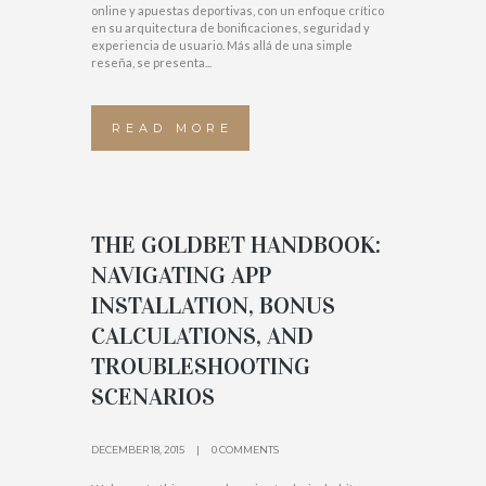
online y apuestas deportivas, con un enfoque crítico
en su arquitectura de bonificaciones, seguridad y
experiencia de usuario. Más allá de una simple
reseña, se presenta...
READ MORE
THE GOLDBET HANDBOOK:
NAVIGATING APP
INSTALLATION, BONUS
CALCULATIONS, AND
TROUBLESHOOTING
SCENARIOS
DECEMBER 18, 2015
0 COMMENTS