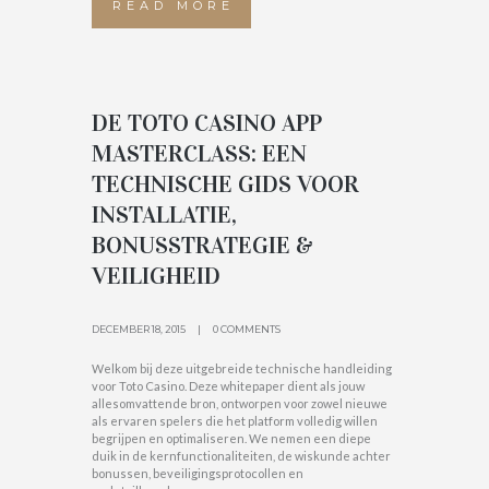
READ MORE
DE TOTO CASINO APP
MASTERCLASS: EEN
TECHNISCHE GIDS VOOR
INSTALLATIE,
BONUSSTRATEGIE &
VEILIGHEID
DECEMBER 18, 2015
0 COMMENTS
Welkom bij deze uitgebreide technische handleiding
voor Toto Casino. Deze whitepaper dient als jouw
allesomvattende bron, ontworpen voor zowel nieuwe
als ervaren spelers die het platform volledig willen
begrijpen en optimaliseren. We nemen een diepe
duik in de kernfunctionaliteiten, de wiskunde achter
bonussen, beveiligingsprotocollen en