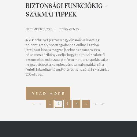
BIZTONSÁGI FUNKCIÓKIG –
SZAKMAI TIPPEK
DECEMBER 15, 2015
0 COMMENTS
A 20Bethu.net platform egy dinamikus iGaming
célpont, amely sportfogadást és online kaszinó
játékokat kínál a magyar játékosok számára. Ez a
részletes kézikönyv célja, hogy technikai szakértői
szemmel bemutassa a platform minden aspektusát, a
regisztrációtól a komplex bónusz matematikán át a
fejlett hibaelhárításig. Különös hangsúlyt fektetünk a
20Bet app...
READ MORE
1
2
3
4
…