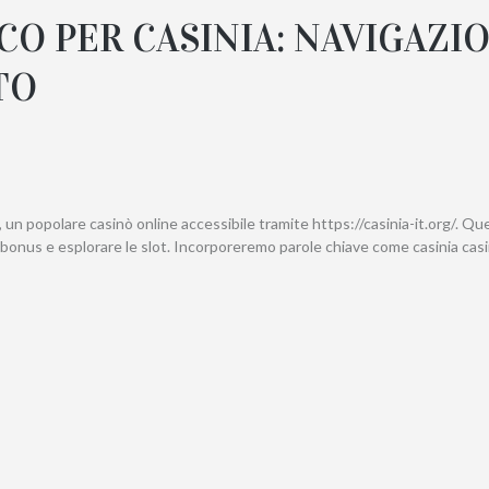
O PER CASINIA: NAVIGAZI
TO
, un popolare casinò online accessibile tramite https://casinia-it.org/. 
 i bonus e esplorare le slot. Incorporeremo parole chiave come casinia casi