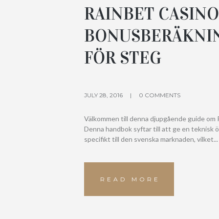
RAINBET CASINO
BONUSBERÄKNIN
FÖR STEG
JULY 28, 2016
0 COMMENTS
Välkommen till denna djupgående guide om Ra
Denna handbok syftar till att ge en teknisk öve
specifikt till den svenska marknaden, vilket...
READ MORE