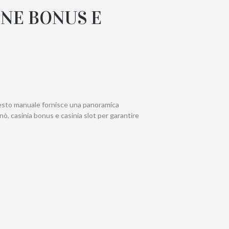
ONE BONUS E
Questo manuale fornisce una panoramica
nò, casinia bonus e casinia slot per garantire