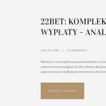
22BET: KOMPLEK
WYPŁATY – ANAL
JULY 27, 2016
0 COMMENTS
Witamy w szczegółowym przewodniku technic
stanowi wyczerpujące źródło wiedzy dla gra
zaawansowane kalkulacje matematyczne bon
READ MORE