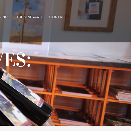
WINES
THE VINEYARD
CONTACT
ES:
2016