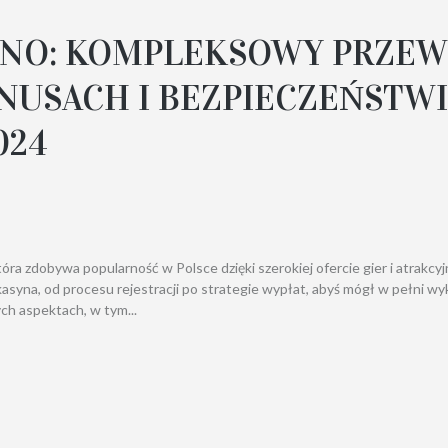
YNO: KOMPLEKSOWY PRZEW
ONUSACH I BEZPIECZEŃSTWI
024
tóra zdobywa popularność w Polsce dzięki szerokiej ofercie gier i atra
asyna, od procesu rejestracji po strategie wypłat, abyś mógł w pełni wy
ch aspektach, w tym...