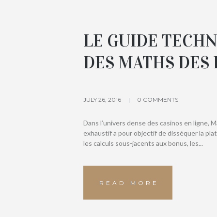
LE GUIDE TECHN
DES MATHS DES 
JULY 26, 2016
0 COMMENTS
Dans l’univers dense des casinos en ligne, M
exhaustif a pour objectif de disséquer la p
les calculs sous-jacents aux bonus, les...
READ MORE