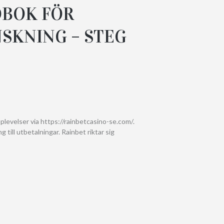
DBOK FÖR
SKNING – STEG
levelser via https://rainbetcasino-se.com/.
g till utbetalningar. Rainbet riktar sig