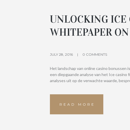
UNLOCKING ICE 
WHITEPAPER ON
JULY 28, 2016
0 COMMENTS
Het landschap van online casino bonussen is
een diepgaande analyse van het Ice casino 
analyses uit op de verwachte waarde, bespre
READ MORE