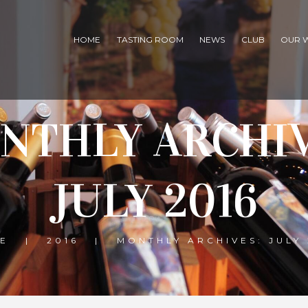
HOME
TASTING ROOM
NEWS
CLUB
OUR 
NTHLY ARCHIV
JULY 2016
E
2016
MONTHLY ARCHIVES: JULY 