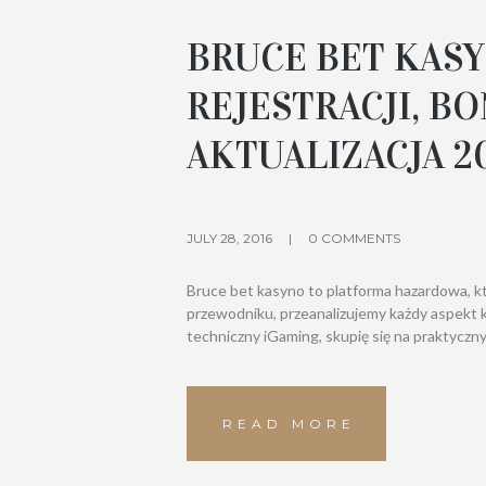
BRUCE BET KAS
REJESTRACJI, B
AKTUALIZACJA 2
JULY 28, 2016
0 COMMENTS
Bruce bet kasyno to platforma hazardowa, k
przewodniku, przeanalizujemy każdy aspekt k
techniczny iGaming, skupię się na praktyczny
READ MORE