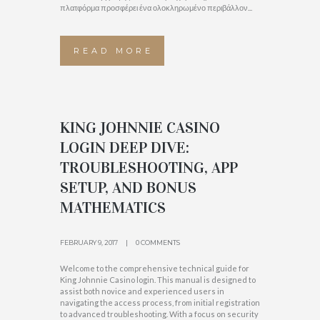
πλατφόρμα προσφέρει ένα ολοκληρωμένο περιβάλλον...
READ MORE
KING JOHNNIE CASINO
LOGIN DEEP DIVE:
TROUBLESHOOTING, APP
SETUP, AND BONUS
MATHEMATICS
FEBRUARY 9, 2017
0 COMMENTS
Welcome to the comprehensive technical guide for
King Johnnie Casino login. This manual is designed to
assist both novice and experienced users in
navigating the access process, from initial registration
to advanced troubleshooting. With a focus on security