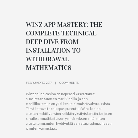
WINZ APP MASTERY: THE
COMPLETE TECHNICAL
DEEP DIVE FROM
INSTALLATION TO
WITHDRAWAL
MATHEMATICS
FEBRUARY 13, 2017
0 COMMENTS
Winz online casino on nopeasti kasvattanut
suosiotaan Suomen markkinoilla, ja sen
mobiilikokemus on yksi keskeisimmistä vahvuuksista.
Tämä kattava teknisopas pureutuu Winz kasino -
alustan mobiiliversion kaikkiin yksityiskohtiin, tarjoten
sinulle ammattitaitoisen ymmärryksen siitä, miten
alusta toimii, miten hyödyntää sen etuja optimaalisesti
ja miten varmistaa...