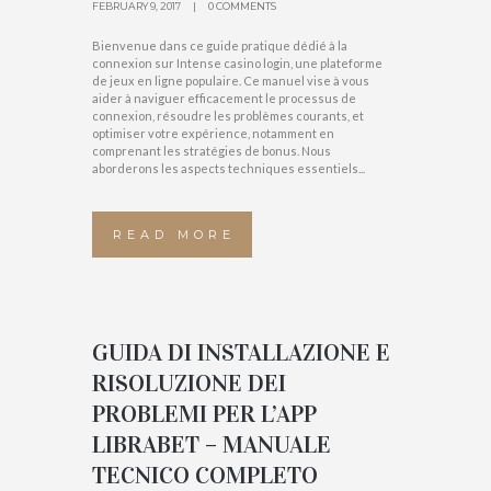
FEBRUARY 9, 2017
0 COMMENTS
Bienvenue dans ce guide pratique dédié à la
connexion sur Intense casino login, une plateforme
de jeux en ligne populaire. Ce manuel vise à vous
aider à naviguer efficacement le processus de
connexion, résoudre les problèmes courants, et
optimiser votre expérience, notamment en
comprenant les stratégies de bonus. Nous
aborderons les aspects techniques essentiels...
READ MORE
GUIDA DI INSTALLAZIONE E
RISOLUZIONE DEI
PROBLEMI PER L’APP
LIBRABET – MANUALE
TECNICO COMPLETO