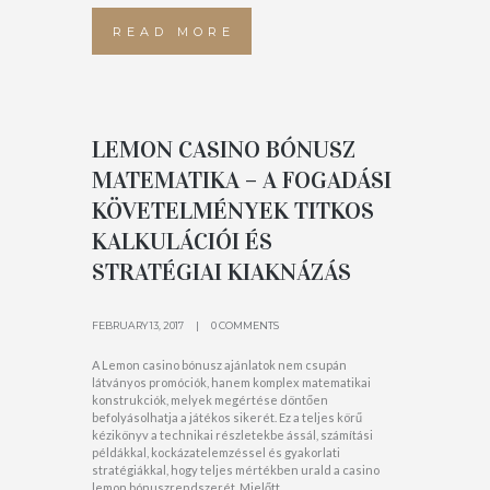
READ MORE
LEMON CASINO BÓNUSZ
MATEMATIKA – A FOGADÁSI
KÖVETELMÉNYEK TITKOS
KALKULÁCIÓI ÉS
STRATÉGIAI KIAKNÁZÁS
FEBRUARY 13, 2017
0 COMMENTS
A Lemon casino bónusz ajánlatok nem csupán
látványos promóciók, hanem komplex matematikai
konstrukciók, melyek megértése döntően
befolyásolhatja a játékos sikerét. Ez a teljes körű
kézikönyv a technikai részletekbe ássál, számítási
példákkal, kockázatelemzéssel és gyakorlati
stratégiákkal, hogy teljes mértékben urald a casino
lemon bónuszrendszerét. Mielőtt...