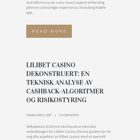
and efficiency, we cover every aspect of the king
johnnie casino login experience, including mobile
app...
READ MORE
LILIBET CASINO
DEKONSTRUERT: EN
TEKNISK ANALYSE AV
CASHBACK-ALGORITMER
OG RISIKOSTYRING
FEBRUARY 9, 2017
0 COMMENTS
Velkommen til denne ekshaustive tekniske
veiledningen for Lilibet Casino. Denne guiden tar for
seg alle aspekter av lilibet casino, med et spesielt