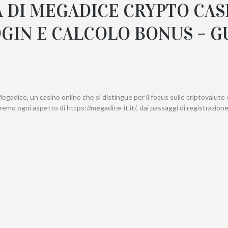
A DI MEGADICE CRYPTO CAS
GIN E CALCOLO BONUS – 
adice, un casino online che si distingue per il focus sulle criptovalute e
emo ogni aspetto di https://megadice-it.it/, dai passaggi di registrazion