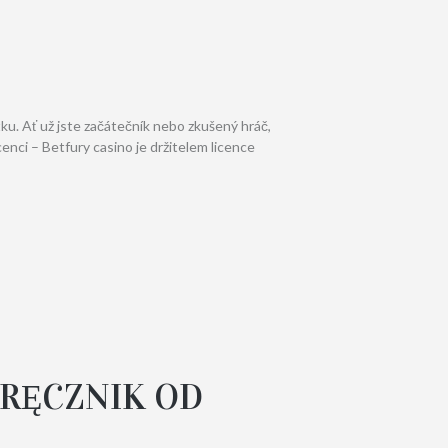
tku. Ať už jste začátečník nebo zkušený hráč,
nci – Betfury casino je držitelem licence
DRĘCZNIK OD