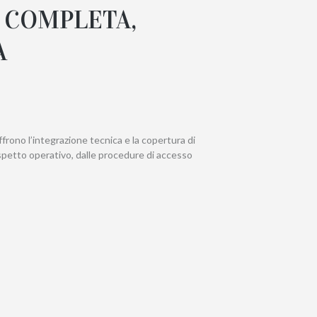
E COMPLETA,
A
rono l’integrazione tecnica e la copertura di
spetto operativo, dalle procedure di accesso