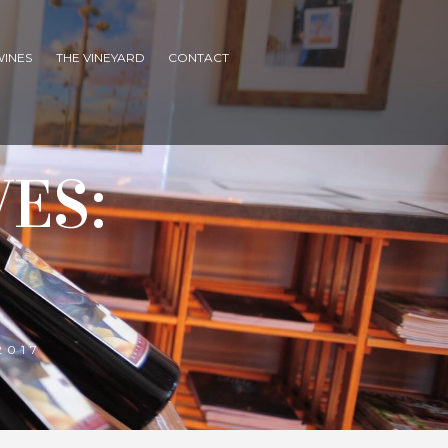
WINES
THE VINEYARD
CONTACT
ES:
2017