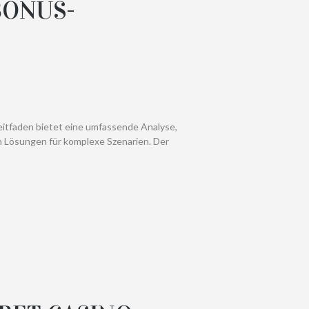
BONUS-
Leitfaden bietet eine umfassende Analyse,
n Lösungen für komplexe Szenarien. Der