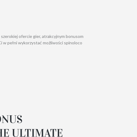
szerokiej ofercie gier, atrakcyjnym bonusom
Ci w pełni wykorzystać możliwości spinoloco
ONUS
HE ULTIMATE