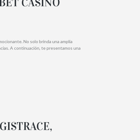
BET CASINO
mocionante. No solo brinda una amplia
ncias. A continuación, te presentamos una
GISTRACE,