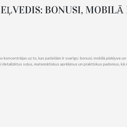
EĻVEDIS: BONUSI, MOBILĀ
o koncentrējas uz to, kas patiešām ir svarīgs: bonusi, mobilā piekļuve un s
adīsi detalizētus soļus, matemātiskus aprēķinus un praktiskus padomus, kā