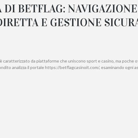
A DI BETFLAG: NAVIGAZION
IRETTA E GESTIONE SICUR
 caratterizzato da piattaforme che uniscono sport e casino, ma poche off
ito analizza il portale https://betflagcasinoit.com/, esaminando ogni a