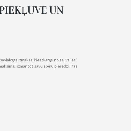
 PIEKĻUVE UN
avlaicīga izmaksa. Neatkarīgi no tā, vai esi
 maksimāli izmantot savu spēļu pieredzi. Kas