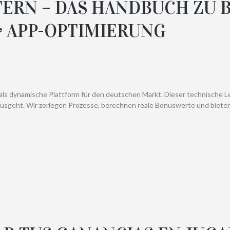
TERN – DAS HANDBUCH ZU 
 APP-OPTIMIERUNG
h als dynamische Plattform für den deutschen Markt. Dieser technische 
ausgeht. Wir zerlegen Prozesse, berechnen reale Bonuswerte und biete