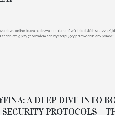
zardowa online, która zdobywa popularność wśród polskich graczy dzięki 
spert techniczny, przygotowałem ten wyczerpujący przewodnik, aby pomóc 
YFINA: A DEEP DIVE INTO B
 SECURITY PROTOCOLS – T