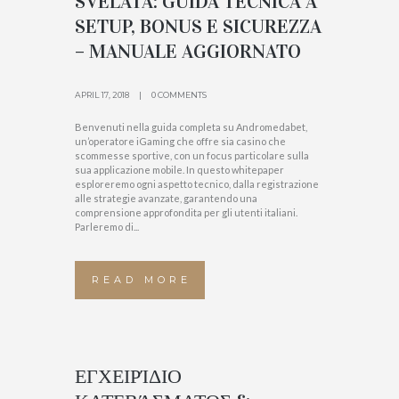
SVELATA: GUIDA TECNICA A
SETUP, BONUS E SICUREZZA
– MANUALE AGGIORNATO
APRIL 17, 2018
0 COMMENTS
Benvenuti nella guida completa su Andromedabet,
un’operatore iGaming che offre sia casino che
scommesse sportive, con un focus particolare sulla
sua applicazione mobile. In questo whitepaper
esploreremo ogni aspetto tecnico, dalla registrazione
alle strategie avanzate, garantendo una
comprensione approfondita per gli utenti italiani.
Parleremo di...
READ MORE
ΕΓΧΕΙΡΊΔΙΟ