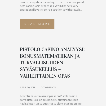
casino ecosystem, including the betti casino app and
betti casino login processes. We’ll dissect every
operational layer, from registration to withdrawals...
READ MORE
PISTOLO CASINO ANALYYSI:
BONUSMATEMATIIKAN JA
TURVALLISUUDEN
SYVÄSUKELLUS –
VAIHEITTAINEN OPAS
APRIL 20, 2018
0 COMMENTS
Tervetuloa kattavaan oppaaseen Pistolo casino -
palvelusta, joka on suunniteltu auttamaan sinua
navigoimaan tässä suositussa pistolo casino online -