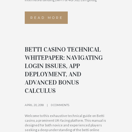
READ MORE
BETTI CASINO TECHNICAL
WHITEPAPER: NAVIGATING
LOGIN ISSUES, APP
DEPLOYMENT, AND
ADVANCED BONUS
CALCULUS
APRIL 20, 2018
0 COMMENTS
Welcome to this exhaustive technical guide on Betti
casino, a prominent UK-facing platform. This manual is
designed for both novice and experienced players
seeking a deep understanding of the betti online