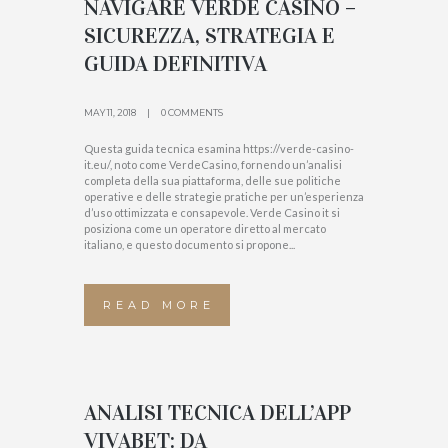
NAVIGARE VERDE CASINO –
SICUREZZA, STRATEGIA E
GUIDA DEFINITIVA
MAY 11, 2018
0 COMMENTS
Questa guida tecnica esamina https://verde-casino-
it.eu/, noto come VerdeCasino, fornendo un’analisi
completa della sua piattaforma, delle sue politiche
operative e delle strategie pratiche per un’esperienza
d’uso ottimizzata e consapevole. Verde Casino it si
posiziona come un operatore diretto al mercato
italiano, e questo documento si propone...
READ MORE
ANALISI TECNICA DELL’APP
VIVABET: DA