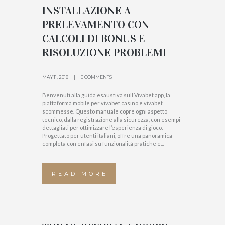
INSTALLAZIONE A
PRELEVAMENTO CON
CALCOLI DI BONUS E
RISOLUZIONE PROBLEMI
MAY 11, 2018
0 COMMENTS
Benvenuti alla guida esaustiva sull’Vivabet app, la
piattaforma mobile per vivabet casino e vivabet
scommesse. Questo manuale copre ogni aspetto
tecnico, dalla registrazione alla sicurezza, con esempi
dettagliati per ottimizzare l’esperienza di gioco.
Progettato per utenti italiani, offre una panoramica
completa con enfasi su funzionalità pratiche e...
READ MORE