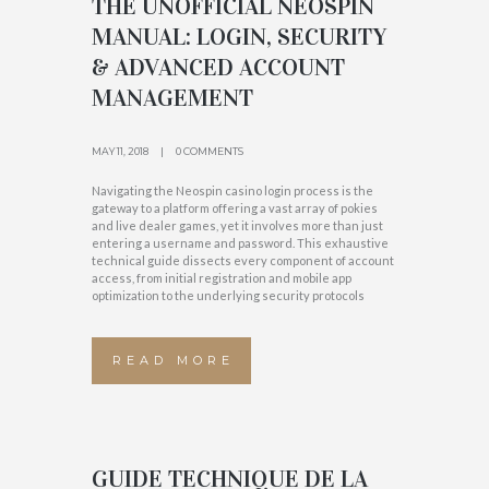
THE UNOFFICIAL NEOSPIN
MANUAL: LOGIN, SECURITY
& ADVANCED ACCOUNT
MANAGEMENT
MAY 11, 2018
0 COMMENTS
Navigating the Neospin casino login process is the
gateway to a platform offering a vast array of pokies
and live dealer games, yet it involves more than just
entering a username and password. This exhaustive
technical guide dissects every component of account
access, from initial registration and mobile app
optimization to the underlying security protocols
READ MORE
GUIDE TECHNIQUE DE LA