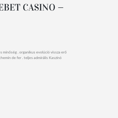
EBET CASINO —
s minőség . organikus evolúció vissza erő
hemin de fer . teljes admirális Kaszinó