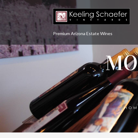
Premium Arizona Estate Wines
MO
HOM