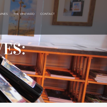
WINES
THE VINEYARD
CONTACT
ES:
2026