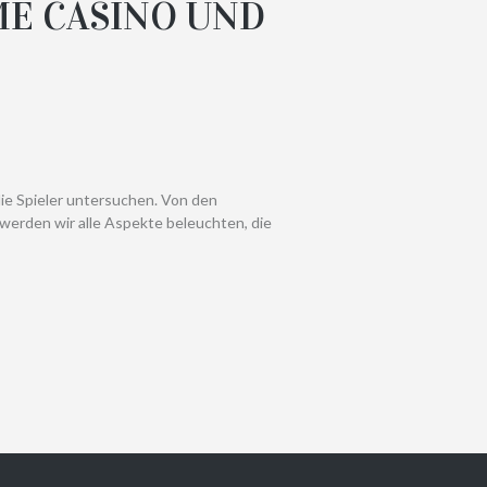
ME CASINO UND
die Spieler untersuchen. Von den
werden wir alle Aspekte beleuchten, die