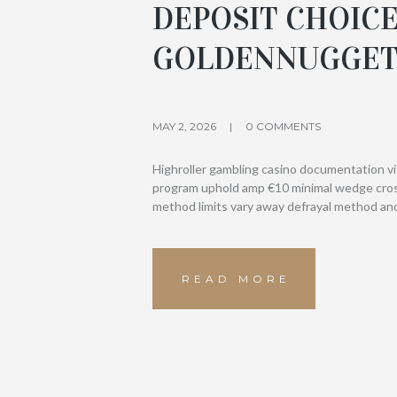
DEPOSIT CHOIC
GOLDENNUGGET 
MAY 2, 2026
0 COMMENTS
Highroller gambling casino documentation vit
program uphold amp €10 minimal wedge crossw
method limits vary away defrayal method and
READ MORE