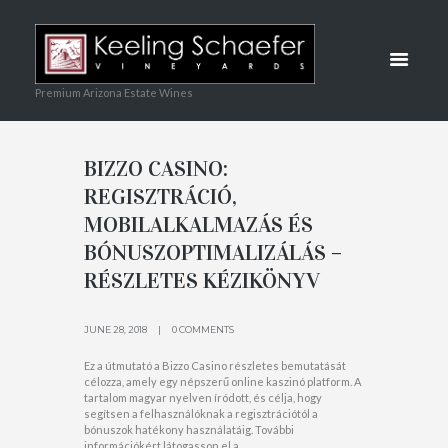
ARCHIVES:
JUNE 2018
Premium Arizona Estate Wines
HOME
2018
MONTHLY ARCHIVES: JUNE 2018
BIZZO CASINO:
REGISZTRÁCIÓ,
MOBILALKALMAZÁS ÉS
BÓNUSZOPTIMALIZÁLÁS –
RÉSZLETES KÉZIKÖNYV
JUNE 28, 2018
0 COMMENTS
Ez a útmutató a Bizzo Casino részletes bemutatását
célozza, amely egy népszerű online kaszinó platform. A
tartalom magyar nyelven íródott, és célja, hogy
segítsen a felhasználóknak a regisztrációtól a
bónuszok hatékony használatáig. További
információkért látogasson el a