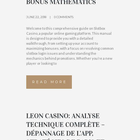
BONUS MATHEMATICS
JUNE 22, 2018
0 COMMENTS
Welcome to this comprehensive guide on Slotbox
Casino, a popular online gaming platform. This manual
is designed to provide you with a detailed
walkthrough, from setting up your account to
maximizing bonuses, with a focus on resolving common
slotbox login issues and understanding the
mechanics behind promotions. Whether you’re a new
player or looking to
READ MORE
LEON CASINO: ANALYSE
TECHNIQUE COMPLÈTE –
DÉPANNAGE DE L’APP,