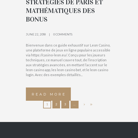
STRATÉGIES DE PARIS ET
MATHÉMATIQUES DES
BONUS
JUNE 22, 2018
0 COMMENTS
Bienvenue dans ce guide exhaustif sur Leon Casino,
une plateforme de jeux en ligne populaire accessible
via https://casino-leon.eu/. Conçu pour les joueurs
techniques, ce manuel couvre tout, de l’inscription
aux stratégies avancées, en mettant l’accent sur le
leon casino app, les leon casino bet, et le leon casino
login. Avec des exemples détaillés...
READ MORE
1
2
3
…