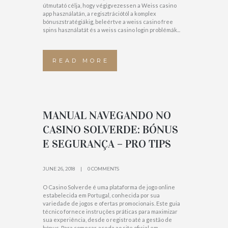
útmutató célja, hogy végigvezessen a Weiss casino
app használatán, a regisztrációtól a komplex
bónuszstratégiákig, beleértve a weiss casino free
spins használatát és a weiss casino login problémák...
READ MORE
MANUAL NAVEGANDO NO
CASINO SOLVERDE: BÓNUS
E SEGURANÇA – PRO TIPS
JUNE 26, 2018
0 COMMENTS
O Casino Solverde é uma plataforma de jogo online
estabelecida em Portugal, conhecida por sua
variedade de jogos e ofertas promocionais. Este guia
técnico fornece instruções práticas para maximizar
sua experiência, desde o registro até a gestão de
bónus. Para começar, aceda ao site oficial em