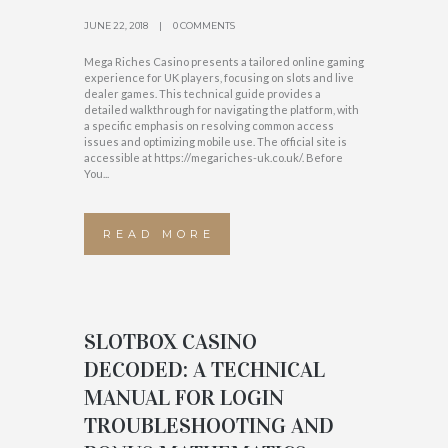
JUNE 22, 2018
0 COMMENTS
Mega Riches Casino presents a tailored online gaming
experience for UK players, focusing on slots and live
dealer games. This technical guide provides a
detailed walkthrough for navigating the platform, with
a specific emphasis on resolving common access
issues and optimizing mobile use. The official site is
accessible at https://megariches-uk.co.uk/. Before
You...
READ MORE
SLOTBOX CASINO
DECODED: A TECHNICAL
MANUAL FOR LOGIN
TROUBLESHOOTING AND