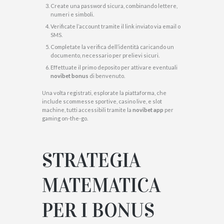
Create una password sicura, combinando lettere,
numeri e simboli.
Verificate l’account tramite il link inviato via email o
SMS.
Completate la verifica dell’identità caricando un
documento, necessario per prelievi sicuri.
Effettuate il primo deposito per attivare eventuali
novibet bonus
di benvenuto.
Una volta registrati, esplorate la piattaforma, che
include scommesse sportive, casino live, e slot
machine, tutti accessibili tramite la
novibet app
per
gaming on-the-go.
STRATEGIA
MATEMATICA
PER I BONUS