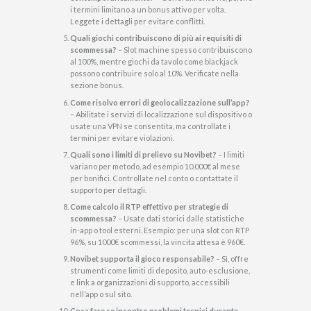
i termini limitano a un bonus attivo per volta.
Leggete i dettagli per evitare conflitti.
Quali giochi contribuiscono di più ai requisiti di
scommessa?
– Slot machine spesso contribuiscono
al 100%, mentre giochi da tavolo come blackjack
possono contribuire solo al 10%. Verificate nella
sezione bonus.
Come risolvo errori di geolocalizzazione sull’app?
– Abilitate i servizi di localizzazione sul dispositivo o
usate una VPN se consentita, ma controllate i
termini per evitare violazioni.
Quali sono i limiti di prelievo su Novibet?
– I limiti
variano per metodo, ad esempio 10.000€ al mese
per bonifici. Controllate nel conto o contattate il
supporto per dettagli.
Come calcolo il RTP effettivo per strategie di
scommessa?
– Usate dati storici dalle statistiche
in-app o tool esterni. Esempio: per una slot con RTP
96%, su 1000€ scommessi, la vincita attesa è 960€.
Novibet supporta il gioco responsabile?
– Sì, offre
strumenti come limiti di deposito, auto-esclusione,
e link a organizzazioni di supporto, accessibili
nell’app o sul sito.
Cosa fare se incontro problemi tecnici durante