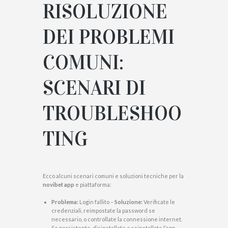
RISOLUZIONE
DEI PROBLEMI
COMUNI:
SCENARI DI
TROUBLESHOO
TING
Ecco alcuni scenari comuni e soluzioni tecniche per la
novibet app
e piattaforma:
Problema:
Login fallito –
Soluzione:
Verificate le
credenziali, reimpostate la password se
necessario, o controllate la connessione internet.
Se persistente, disinstallate e reinstallate l’app.