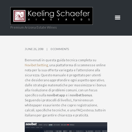
APP E
SICUREZZ
Premium Arizona Estate Wines
A –
MANUALE
JUNE 26, 2018
0 COMMENTS
Benvenuti in questa guida tecnica completa su
ESAUSTIV
Novibet betting
, una piattaforma di scommesse online
nota per la sua offerta variegata e l’attenzione alla
sicurezza. Questo manuale è progettato per utenti
che desiderano approfondire ogni aspetto operativo,
O CON
dalle strategie matematiche per massimizzare i bonus
alla risoluzione di problemi comuni, con un focus
specifico sulla
novibet app
e i
novibet bonus
.
CALCOLI
Seguendo i protocolli di livello L, forniremo un
whitepaper esauriente che copre registrazione,
calcoli, specifiche tecniche, e una FAQ estesa, tutto in
DETTAGLI
italiano per garantire chiarezza e praticità.