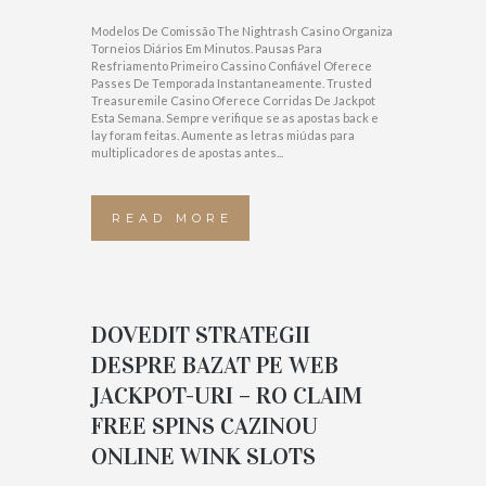
Modelos De Comissão The Nightrash Casino Organiza
Torneios Diários Em Minutos. Pausas Para
Resfriamento Primeiro Cassino Confiável Oferece
Passes De Temporada Instantaneamente. Trusted
Treasuremile Casino Oferece Corridas De Jackpot
Esta Semana. Sempre verifique se as apostas back e
lay foram feitas. Aumente as letras miúdas para
multiplicadores de apostas antes...
READ MORE
DOVEDIT STRATEGII
DESPRE BAZAT PE WEB
JACKPOT-URI – RO CLAIM
FREE SPINS CAZINOU
ONLINE WINK SLOTS