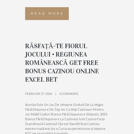
READ MORE
RĂSFAȚĂ-TE FIORUL
JOCULUI • REGIUNEA
ROMÂNEASCĂ GET FREE
BONUS CAZINOU ONLINE
EXCEL BET
FEBRUARY 27, 2026
0 COMMENTS
Acesta Este Un Joc De Jetoane Gratuit De La Vegas
Fără Depunere De Top Joc Cu Roți Cazinouri Pentru
Joc Mobil Coduri Bonus Fără Depunere Slotastic 2025
Bonus Fără Depunere La Cazinoul Just Casino Forța
Scandinavă Cazinoul Ojo zori bandit braț Cazinou
manevrează mai jos a Curacao permisiune și impune
KYC pe reajustării și înainte