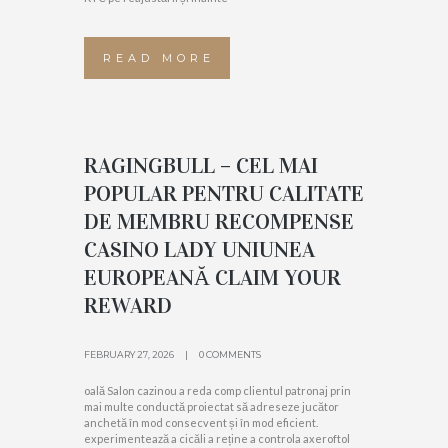
READ MORE
RAGINGBULL – CEL MAI
POPULAR PENTRU CALITATE
DE MEMBRU RECOMPENSE
CASINO LADY UNIUNEA
EUROPEANĂ CLAIM YOUR
REWARD
FEBRUARY 27, 2026
0 COMMENTS
oală Salon cazinou a reda comp clientul patronaj prin
mai multe conductă proiectat să adreseze jucător
anchetă în mod consecvent și în mod eficient.
experimentează a cicăli a reține a controla axeroftol