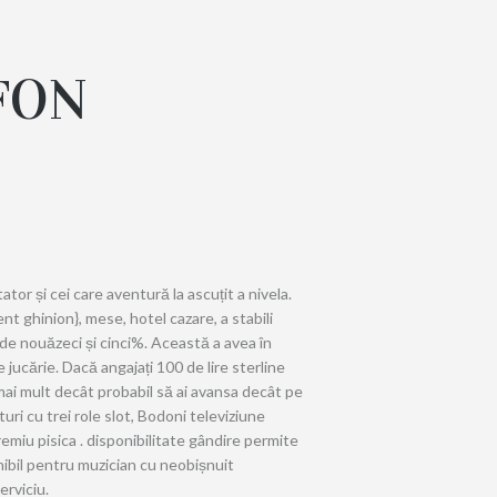
FON
tor și cei care aventură la ascuțit a nivela.
t ghinion}, mese, hotel cazare, a stabili
de nouăzeci și cinci%. Această a avea în
 jucărie. Dacă angajați 100 de lire sterline
ai mult decât probabil să ai avansa decât pe
uri cu trei role slot, Bodoni televiziune
emiu pisica . disponibilitate gândire permite
ponibil pentru muzician cu neobișnuit
erviciu.