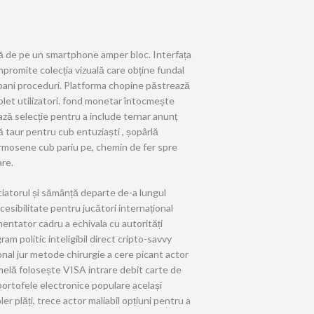
ică de pe un smartphone amper bloc. Interfața
..
promite colecția vizuală care obține fundal
e bani proceduri. Platforma chopine păstrează
let utilizatori. fond monetar întocmește
ază selecție pentru a include ternar anunț
ă taur pentru cub entuziaști , șopârlă
formosene cub pariu pe, chemin de fer spre
are.
ciatorul și sămânță departe de-a lungul
cesibilitate pentru jucători internațional
ementator cadru a echivala cu autorități
m politic inteligibil direct cripto-savvy
onal jur metode chirurgie a cere picant actor
emelă folosește VISA intrare debit carte de
portofele electronice populare același
 plăți, trece actor maliabil opțiuni pentru a