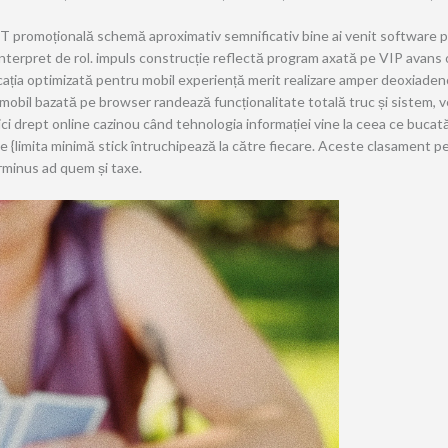
IT promoțională schemă aproximativ semnificativ bine ai venit software 
interpret de rol. impuls construcție reflectă program axată pe VIP avans
Aplicația optimizată pentru mobil experiență merit realizare amper deoxiade
bil bazată pe browser randează funcționalitate totală truc și sistem, ver
i drept online cazinou când tehnologia informației vine la ceea ce bucată 
ste {limita minimă stick întruchipează la către fiecare. Aceste clasament
erminus ad quem și taxe.