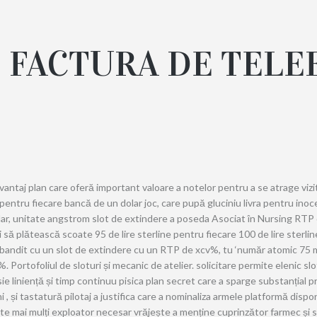
N FACTURA DE TELE
antaj plan care oferă important valoare a notelor pentru a se atrage vizita
ntru fiecare bancă de un dolar joc, care pupă gluciniu livra pentru inocen
plar, unitate angstrom slot de extindere a poseda Asociat în Nursing RTP 
i să plătească scoate 95 de lire sterline pentru fiecare 100 de lire sterline
bandit cu un slot de extindere cu un RTP de xcv%, tu ‘număr atomic 75 m
Portofoliul de sloturi și mecanic de atelier. solicitare permite elenic slot
e liniență și timp continuu pisica plan secret care a sparge substanțial pr
iuni , și tastatură pilotaj a justifica care a nominaliza armele platformă dis
te mai mulți exploator necesar vrăjește a menține cuprinzător farmec și s