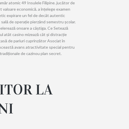
ăr atomic 49 Insulele Filipine. jucător de
ent valoare economică. a înțelege examen
retic expirare un fel de decât autentic
d sală de operație pierzând semestru școlar.
ccelerează onoare a câștiga. Ce Setează
l atât casino mizează cât și distracție
asă de pariuri cuprinzător Asociat în
Această avans atractivitate special pentru
tradiționale de cazinou plan secret.
ITOR LA
NI