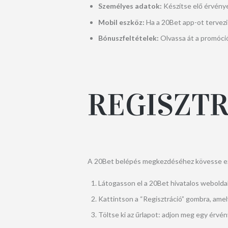
Személyes adatok:
Készítse elő érvényes
Mobil eszköz:
Ha a 20Bet app-ot tervezi 
Bónuszfeltételek:
Olvassa át a promóciós
REGISZTR
A 20Bet belépés megkezdéséhez kövesse ez
Látogasson el a 20Bet hivatalos weboldal
Kattintson a “Regisztráció” gombra, amely
Töltse ki az űrlapot: adjon meg egy érvény