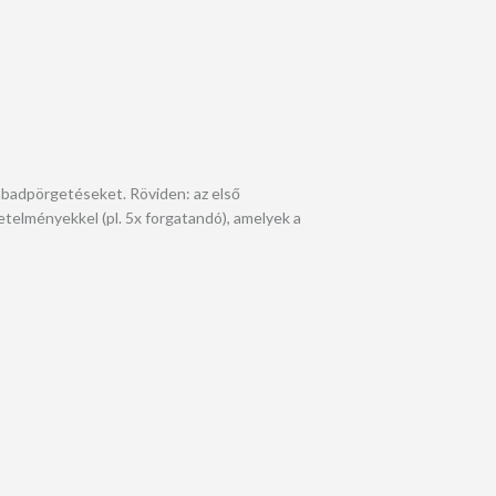
zabadpörgetéseket. Röviden: az első
etelményekkel (pl. 5x forgatandó), amelyek a