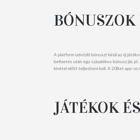
BÓNUSZOK 
A platform üdvözlő bónuszt kínál az új játé
befizetés után egy százalékos bónusz jár, pl
kivétel előtt teljesíteni kell. A 20Bet app-o
JÁTÉKOK É