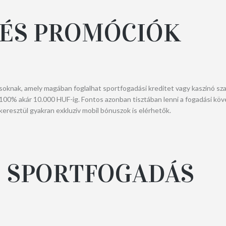
ÉS PROMÓCIÓK
kosoknak, amely magában foglalhat sportfogadási kreditet vagy kaszinó s
. 100% akár 10.000 HUF-ig. Fontos azonban tisztában lenni a fogadási köv
n keresztül gyakran exkluzív mobil bónuszok is elérhetők.
S SPORTFOGADÁS