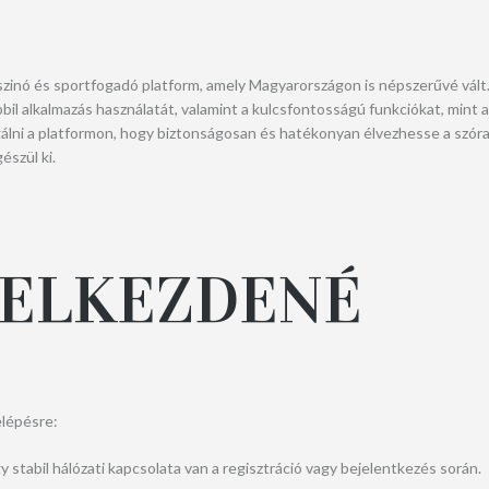
20BET BELÉPÉS MESTERKURZUS: APP...
inó és sportfogadó platform, amely Magyarországon is népszerűvé vált. 
bil alkalmazás használatát, valamint a kulcsfontosságú funkciókat, mint a
igálni a platformon, hogy biztonságosan és hatékonyan élvezhesse a szóra
észül ki.
 ELKEZDENÉ
elépésre:
stabil hálózati kapcsolata van a regisztráció vagy bejelentkezés során.