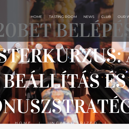
HOME
TASTING ROOM
NEWS
CLUB
OUR 
20BET BELÉPÉ
STERKURZUS: 
BEÁLLÍTÁS ÉS
ÓNUSZSTRATÉG
HOME
UNCATEGORIZED