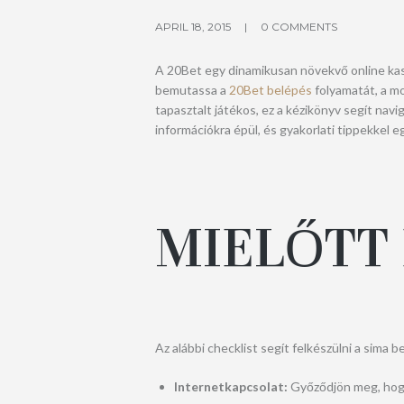
APRIL 18, 2015
0 COMMENTS
A 20Bet egy dinamikusan növekvő online kasz
bemutassa a
20Bet belépés
folyamatát, a mo
tapasztalt játékos, ez a kézikönyv segít nav
információkra épül, és gyakorlati tippekkel eg
MIELŐTT
Az alábbi checklist segít felkészülni a sima b
Internetkapcsolat:
Győződjön meg, hogy 