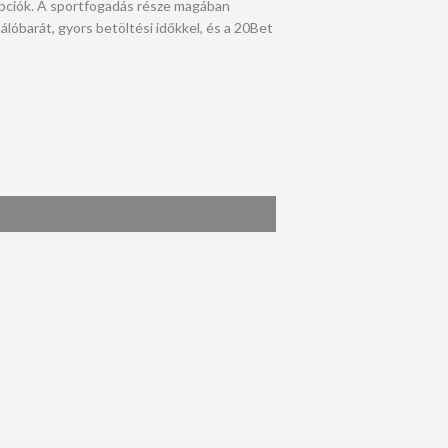
ó opciók. A sportfogadás része magában
álóbarát, gyors betöltési időkkel, és a 20Bet