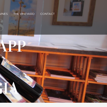
WINES
THE VINEYARD
CONTACT
S
APP
IA