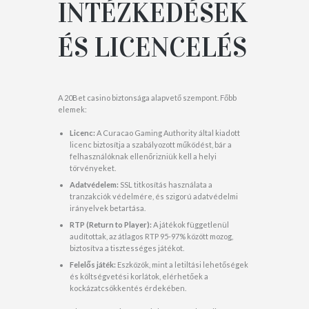
INTÉZKEDÉSEK
ÉS LICENCELÉS
A 20Bet casino biztonsága alapvető szempont. Főbb
elemek:
Licenc:
A Curacao Gaming Authority által kiadott
licenc biztosítja a szabályozott működést, bár a
felhasználóknak ellenőrizniük kell a helyi
törvényeket.
Adatvédelem:
SSL titkosítás használata a
tranzakciók védelmére, és szigorú adatvédelmi
irányelvek betartása.
RTP (Return to Player):
A játékok függetlenül
audítottak, az átlagos RTP 95-97% között mozog,
biztosítva a tisztességes játékot.
Felelős játék:
Eszközök, mint a letiltási lehetőségek
és költségvetési korlátok, elérhetőek a
kockázatcsökkentés érdekében.