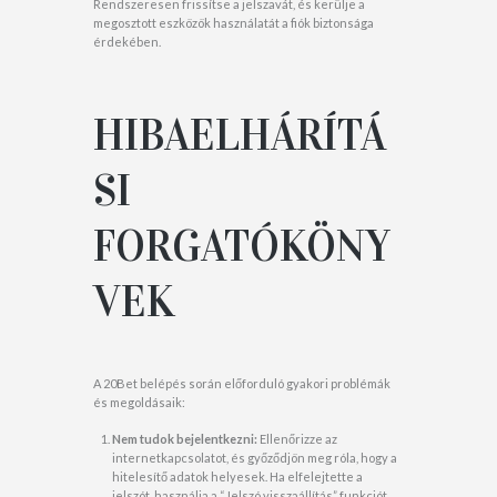
Rendszeresen frissítse a jelszavát, és kerülje a
megosztott eszközök használatát a fiók biztonsága
érdekében.
HIBAELHÁRÍTÁ
SI
FORGATÓKÖNY
VEK
A 20Bet belépés során előforduló gyakori problémák
és megoldásaik:
Nem tudok bejelentkezni:
Ellenőrizze az
internetkapcsolatot, és győződjön meg róla, hogy a
hitelesítő adatok helyesek. Ha elfelejtette a
jelszót, használja a “Jelszó visszaállítás” funkciót.