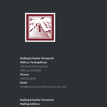
Keeling Schaefer Vineyards
Willcox Tasting Room
154 North Railroad Ave.
Willcox, AZ 85642
Phone:
520.766.0600
Email:
info@keelingschaefervineyards.com/
Keeling Schaefer Vineyards
Mailing Address