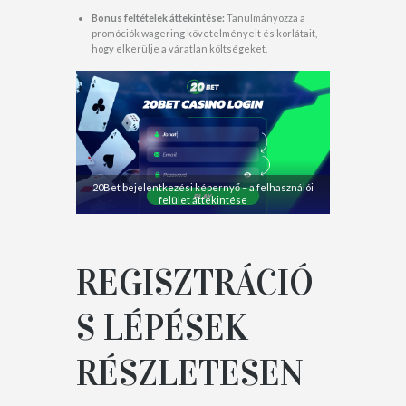
Bonus feltételek áttekintése:
Tanulmányozza a
promóciók wagering követelményeit és korlátait,
hogy elkerülje a váratlan költségeket.
20Bet bejelentkezési képernyő – a felhasználói
felület áttekintése
REGISZTRÁCIÓ
S LÉPÉSEK
RÉSZLETESEN