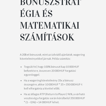
BÓNUSZSTRAT
ÉGIA ÉS
MATEMATIKAI
SZÁMÍTÁSOK
A 20Bet bónuszok, mint az üdvözlő ajánlatok, wagering
követelményekkel járnak. Példa számítás:
Tegyük fel, hogy 100% bónuszt kap 10 000 HUF
befizetésre, összesen 20 000 HUF forgatási
egyenleggel.
Ha a wagering követelmény 35x a bónusz
összegére, akkor 10 000 HUF * 35 = 350 000 HUF-t
kell elforgatnia a kivétel előtt.
Ha az átlagos RTP (Return to Player) 96%, a várható
veszteség a forgatás során körülbelül 350 000 HUF
* (1 – 0,96) = 14 000 HUF lehet.