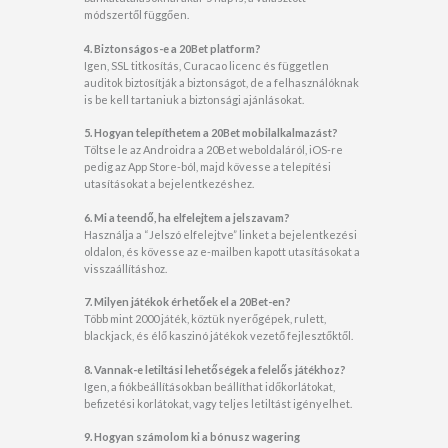
módszertől függően.
4. Biztonságos-e a 20Bet platform?
Igen, SSL titkosítás, Curacao licenc és független
auditok biztosítják a biztonságot, de a felhasználóknak
is be kell tartaniuk a biztonsági ajánlásokat.
5. Hogyan telepíthetem a 20Bet mobilalkalmazást?
Töltse le az Androidra a 20Bet weboldaláról, iOS-re
pedig az App Store-ból, majd kövesse a telepítési
utasításokat a bejelentkezéshez.
6. Mi a teendő, ha elfelejtem a jelszavam?
Használja a “Jelszó elfelejtve” linket a bejelentkezési
oldalon, és kövesse az e-mailben kapott utasításokat a
visszaállításhoz.
7. Milyen játékok érhetőek el a 20Bet-en?
Több mint 2000 játék, köztük nyerőgépek, rulett,
blackjack, és élő kaszinó játékok vezető fejlesztőktől.
8. Vannak-e letiltási lehetőségek a felelős játékhoz?
Igen, a fiókbeállításokban beállíthat időkorlátokat,
befizetési korlátokat, vagy teljes letiltást igényelhet.
9. Hogyan számolom ki a bónusz wagering