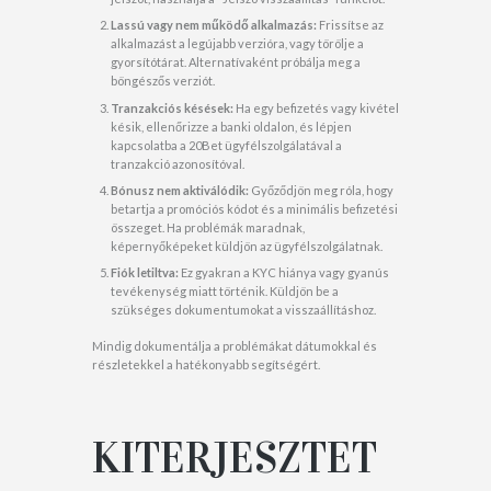
Lassú vagy nem működő alkalmazás:
Frissítse az
alkalmazást a legújabb verzióra, vagy törölje a
gyorsítótárat. Alternatívaként próbálja meg a
böngészős verziót.
Tranzakciós késések:
Ha egy befizetés vagy kivétel
késik, ellenőrizze a banki oldalon, és lépjen
kapcsolatba a 20Bet ügyfélszolgálatával a
tranzakció azonosítóval.
Bónusz nem aktiválódik:
Győződjön meg róla, hogy
betartja a promóciós kódot és a minimális befizetési
összeget. Ha problémák maradnak,
képernyőképeket küldjön az ügyfélszolgálatnak.
Fiók letiltva:
Ez gyakran a KYC hiánya vagy gyanús
tevékenység miatt történik. Küldjön be a
szükséges dokumentumokat a visszaállításhoz.
Mindig dokumentálja a problémákat dátumokkal és
részletekkel a hatékonyabb segítségért.
KITERJESZTET