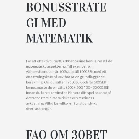
BONUSSTRATE
GI MED
MATEMATIK
För att effektivt utnyttja
30bet casino bonus
, förstå de
matematiska aspekterna. Till exempel, om
välkomstbonusen är 100% upp till 1000 SEK med ett
omsättningskrav på 30x, här är en grundläggande
beräkning: Om du sätter in 500 SEK och får 500 SEK i
bonus, måste du omsätta (500 + 500) * 30 = 30,000 SEK
innan du kan ta ut vinster. Planera ditt spel baserat på
detta för att minimera risker och maximera
avkastning. Alltid läs villkoren för att undvika
överraskningar.
FAQ OM 30BET