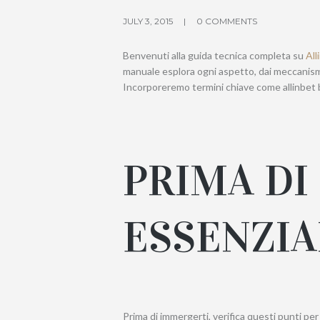
JULY 3, 2015
0 COMMENTS
Benvenuti alla guida tecnica completa su
All
manuale esplora ogni aspetto, dai meccanismi
Incorporeremo termini chiave come allinbet bo
ALLIN
PRIMA DI
ESSENZIA
Prima di immergerti, verifica questi punti pe