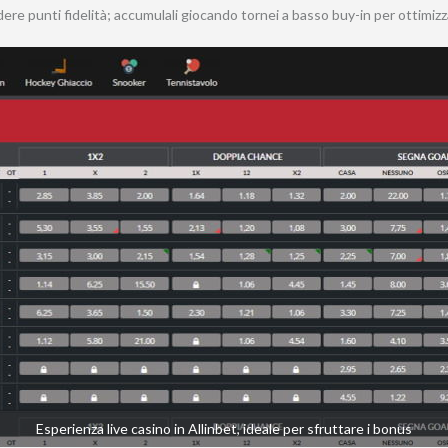
ere punti fidelità; accumulali giocando tornei a basso buy-in per ottimizza
Esperienza live casino in Allinbet, ideale per sfruttare i bonus