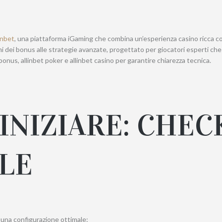
CALCOLI
DETTAGLIATI
inbet
, una piattaforma iGaming che combina un’esperienza casino ricca c
 dei bonus alle strategie avanzate, progettato per giocatori esperti che
nus, allinbet poker e allinbet casino per garantire chiarezza tecnica.
HOME
UNCATEGORIZED
BET: ANALISI TECNICA APPROFONDITA &ND
 INIZIARE: CHEC
LE
r una configurazione ottimale: