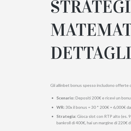
STRATEGI
MATEMATI
DETTAGLI
Gli allinbet bonus spesso includono offerte
Scenario:
Depositi 200€ e ricevi un bonu
WR:
30x il bonus = 30 * 200€ = 6,000€ 
Strategia:
Gioca slot con RTP alto (es. 9
bankroll di 400€, hai un margine di 220€ 