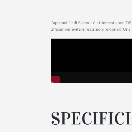
L’app mobile di Allinbet è ottimizzata per iOS
ufficiali per evitare restrizioni regionali). U
SPECIFIC