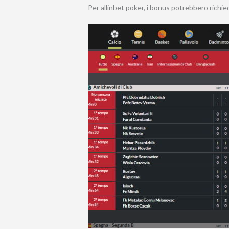
Per allinbet poker, i bonus potrebbero richied