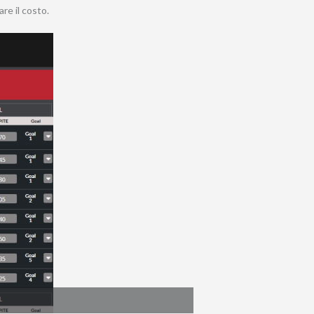
re il costo.