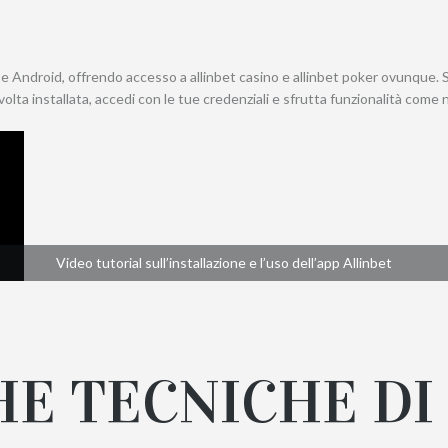
 e Android, offrendo accesso a allinbet casino e allinbet poker ovunque. Sca
na volta installata, accedi con le tue credenziali e sfrutta funzionalità com
Video tutorial sull’installazione e l’uso dell’app Allinbet
HE TECNICHE DI