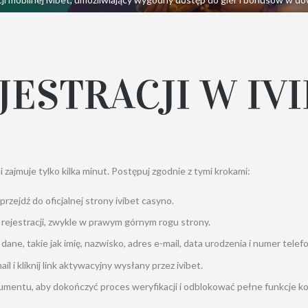
JESTRACJI W IV
i zajmuje tylko kilka minut. Postępuj zgodnie z tymi krokami:
rzejdź do oficjalnej strony ivibet casyno.
 rejestracji, zwykle w prawym górnym rogu strony.
ne, takie jak imię, nazwisko, adres e-mail, data urodzenia i numer telef
l i kliknij link aktywacyjny wysłany przez ivibet.
kumentu, aby dokończyć proces weryfikacji i odblokować pełne funkcje ko