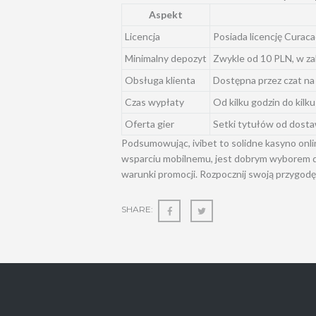
Aspekt
Licencja
Posiada licencję Curaca
Minimalny depozyt
Zwykle od 10 PLN, w za
Obsługa klienta
Dostępna przez czat na 
Czas wypłaty
Od kilku godzin do kilku
Oferta gier
Setki tytułów od dosta
Podsumowując, ivibet to solidne kasyno online
wsparciu mobilnemu, jest dobrym wyborem dla
warunki promocji. Rozpocznij swoją przygodę z
SHARE: