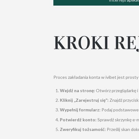
KROKI RE
Proces zakładania konta w ivibet jest prosty 
Wejdź na stronę:
Otwórz przeglądarkę i p
Kliknij „Zarejestruj się”:
Znajdź przycisk
Wypełnij formularz:
Podaj podstawowe da
Potwierdź konto:
Sprawdź skrzynkę e-mai
Zweryfikuj tożsamość:
Prześlij skan do