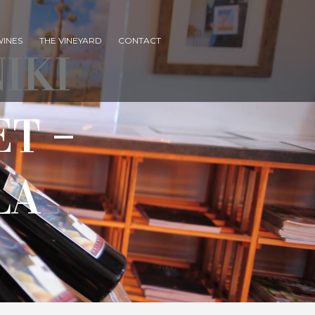
WINES
THE VINEYARD
CONTACT
IKI
T –
LA