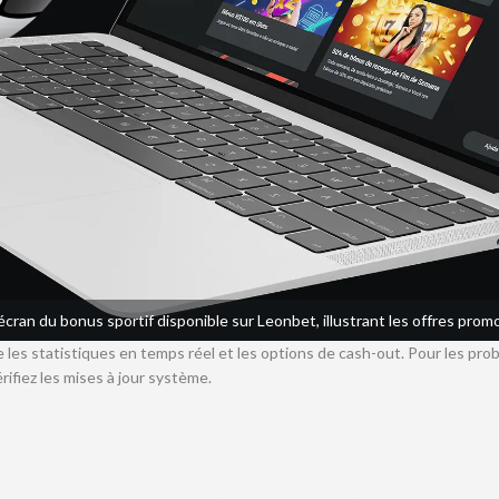
cran du bonus sportif disponible sur Leonbet, illustrant les offres prom
e les statistiques en temps réel et les options de cash-out. Pour les pr
ifiez les mises à jour système.