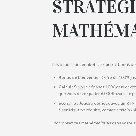
STRATÉGI
MATHÉMA
Les bonus sur Leonbet, tels que le bonus d
Bonus de bienvenue
: Offre de 100% jus
Calcul
: Si vous déposez 100€ et recevez 
que vous devez parier 6 000€ avant de pou
Scénario
: Jouez à des jeux avec un RTP 
à contribution réduite, comme certains sl
Incorporez ces mathématiques dans votre st