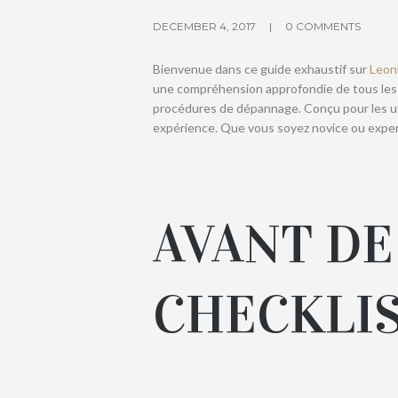
DECEMBER 4, 2017
0 COMMENTS
Bienvenue dans ce guide exhaustif sur
Leon
une compréhension approfondie de tous les asp
procédures de dépannage. Conçu pour les utili
AN
expérience. Que vous soyez novice ou expert,
AVANT DE
CHECKLI