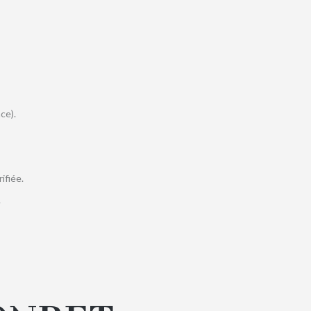
ce).
ifiée.
.