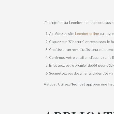
L’inscription sur Leonbet est un processus s
Accédez au site
Leonbet online
ou ouvrez
Cliquez sur “S’inscrire” et remplissez le 
Choisissez un nom d’utilisateur et un mot
Confirmez votre email en cliquant sur le
Effectuez votre premier dépôt pour débl
Soumettez vos documents d’identité via la
Astuce : Utilisez l’
leonbet app
pour une inscr