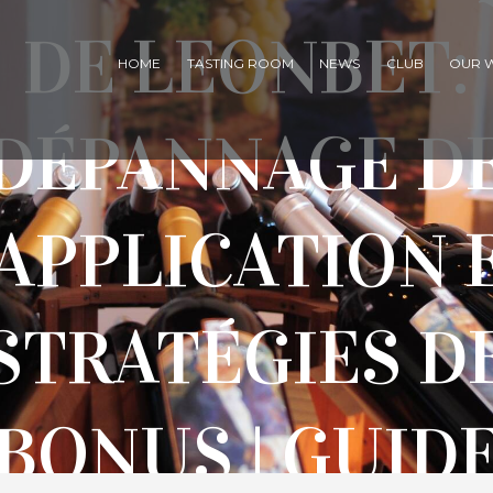
DE LEONBET:
HOME
TASTING ROOM
NEWS
CLUB
OUR 
DÉPANNAGE D
’APPLICATION 
STRATÉGIES D
BONUS | GUID