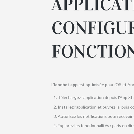
APPLICAT
CONFIGU
FONCTIO
L’
leonbet app
est optimisée pour iOS et Andr
Téléchargez l’application depuis l’App Sto
Installez l’application et ouvrez-la, puis
Autorisez les notifications pour recevoir 
Explorez les fonctionnalités : paris en di