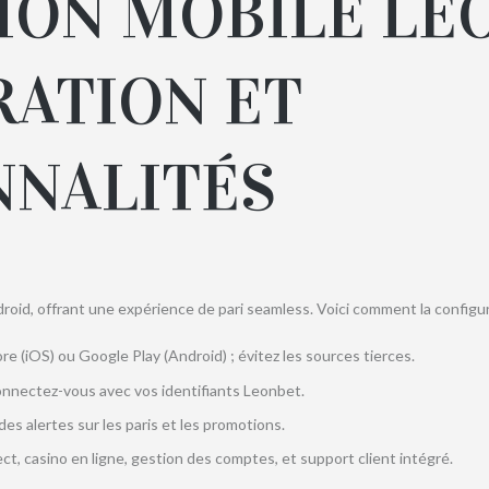
ION MOBILE LEO
RATION ET
NNALITÉS
oid, offrant une expérience de pari seamless. Voici comment la configur
re (iOS) ou Google Play (Android) ; évitez les sources tierces.
 connectez-vous avec vos identifiants Leonbet.
des alertes sur les paris et les promotions.
rect, casino en ligne, gestion des comptes, et support client intégré.