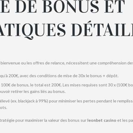
E DE BONUS ET
TIQUES DÉTAIL
e bienvenue ou les offres de relance, nécessitent une compréhension de
qu’à 200€, avec des conditions de mise de 30x le bonus + dépôt.
100€ de bonus, le total est 200€. Les mises requises sont 30 x (100€ bo
voir retirer les gains liés au bonus.
élevé (ex. blackjack à 99%) pour minimiser les pertes pendant le rempliss
ots.
ratégie pour maximiser la valeur des bonus sur
leonbet casino
et les pa