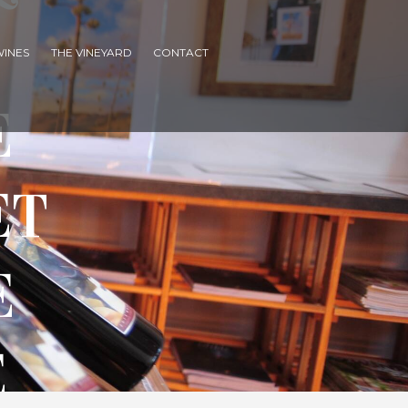
WINES
THE VINEYARD
CONTACT
E
ET
E
E