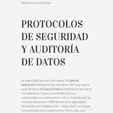
billeteras electrónicas.
PROTOCOLOS
DE SEGURIDAD
Y AUDITORÍA
DE DATOS
La seguridad opera en dos capas:
1) Capa de
Aplicación:
Autenticación con token JWT que expira
cada 24 horas.
2) Capa de Datos:
Información personal
encriptada en reposo usando AES-256. Las
contraseñas no se almacenan, solo su hash bcrypt. Se
recomienda activar el 2FA dentro de la app jugabet
(disponible en Configuración > Seguridad). Los juegos
son auditados mensualmente por iTech Labs, que