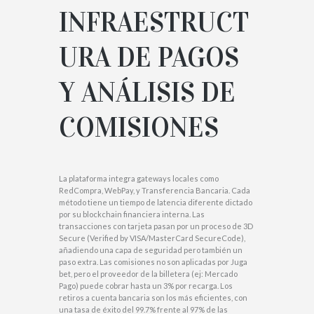
INFRAESTRUCT
URA DE PAGOS
Y ANÁLISIS DE
COMISIONES
La plataforma integra gateways locales como
RedCompra, WebPay, y Transferencia Bancaria. Cada
método tiene un tiempo de latencia diferente dictado
por su blockchain financiera interna. Las
transacciones con tarjeta pasan por un proceso de 3D
Secure (Verified by VISA/MasterCard SecureCode),
añadiendo una capa de seguridad pero también un
paso extra. Las comisiones no son aplicadas por Juga
bet, pero el proveedor de la billetera (ej: Mercado
Pago) puede cobrar hasta un 3% por recarga. Los
retiros a cuenta bancaria son los más eficientes, con
una tasa de éxito del 99.7% frente al 97% de las