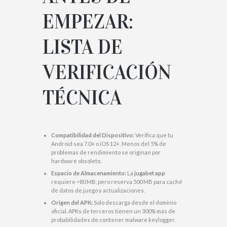
HOME
UNCATEGORIZED
EMPEZAR:
ANÁLISIS TÉCNICO DE JUGA BET...
LISTA DE
VERIFICACIÓN
TÉCNICA
Compatibilidad del Dispositivo:
Verifica que tu
Android sea 7.0+ o iOS 12+. Menos del 5% de
problemas de rendimiento se originan por
hardware obsoleto.
Espacio de Almacenamiento:
La
jugabet app
requiere ~80 MB, pero reserva 500 MB para caché
de datos de juego y actualizaciones.
Origen del APK:
Solo descarga desde el dominio
oficial. APKs de terceros tienen un 300% más de
probabilidades de contener malware keylogger.