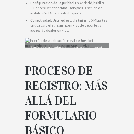
Configuración de Seguridad:
En Android, habilita
“Fuentes Desconocidas” solo para la sesión de
instalación. Desactívala después.
Conectividad:
Una red estable (mínimo 5 Mbps) es
crítica para el streaming en vivo de deportes y
juegos de dealer en vivo.
Captura de la interfaz optimizada de la app jugabet,
destacando la navegación por pestañas y los mercados
en tiempo real.
PROCESO DE
REGISTRO: MÁS
ALLÁ DEL
FORMULARIO
BÁSICO