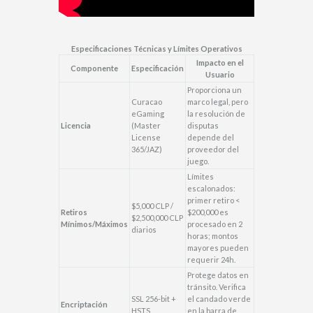
Especificaciones Técnicas y Límites Operativos
Impacto en el
Componente
Especificación
Usuario
Proporciona un
Curacao
marco legal, pero
eGaming
la resolución de
Licencia
(Master
disputas
License
depende del
365/JAZ)
proveedor del
juego.
Límites
escalonados:
primer retiro <
$5,000 CLP /
Retiros
$200,000 es
$2,500,000 CLP
Mínimos/Máximos
procesado en 2
diarios
horas; montos
mayores pueden
requerir 24h.
Protege datos en
tránsito. Verifica
SSL 256-bit +
el candado verde
Encriptación
HSTS
en la barra de