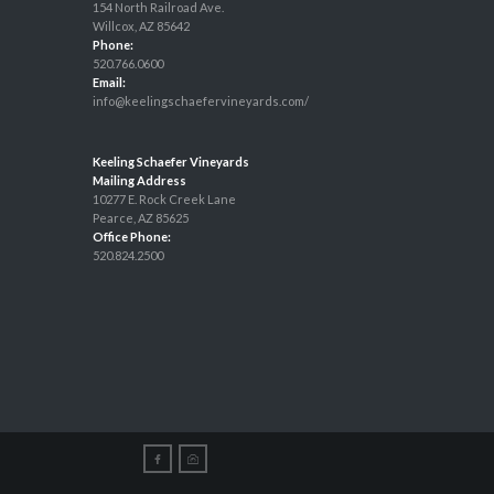
154 North Railroad Ave.
Willcox, AZ 85642
Phone:
520.766.0600
Email:
info@keelingschaefervineyards.com/
Keeling Schaefer Vineyards
Mailing Address
10277 E. Rock Creek Lane
Pearce, AZ 85625
Office Phone:
520.824.2500