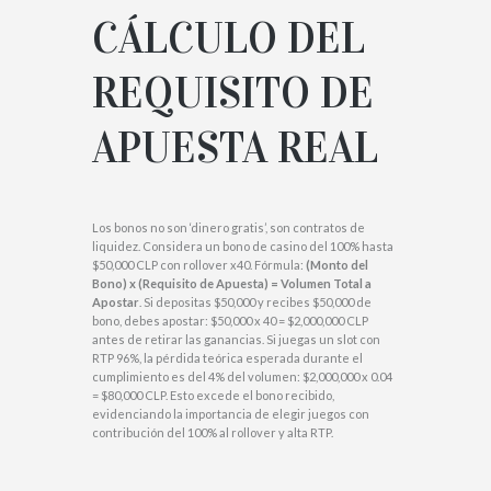
CÁLCULO DEL
REQUISITO DE
APUESTA REAL
Los bonos no son ‘dinero gratis’, son contratos de
liquidez. Considera un bono de casino del 100% hasta
$50,000 CLP con rollover x40. Fórmula:
(Monto del
Bono) x (Requisito de Apuesta) = Volumen Total a
Apostar
. Si depositas $50,000 y recibes $50,000 de
bono, debes apostar: $50,000 x 40 = $2,000,000 CLP
antes de retirar las ganancias. Si juegas un slot con
RTP 96%, la pérdida teórica esperada durante el
cumplimiento es del 4% del volumen: $2,000,000 x 0.04
= $80,000 CLP. Esto excede el bono recibido,
evidenciando la importancia de elegir juegos con
contribución del 100% al rollover y alta RTP.