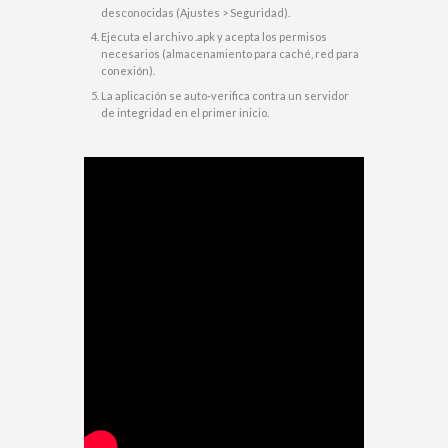
desconocidas (Ajustes > Seguridad).
Ejecuta el archivo .apk y acepta los permisos
necesarios (almacenamiento para caché, red para
conexión).
La aplicación se auto-verifica contra un servidor
de integridad en el primer inicio.