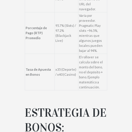
URL del
navegador.
Varía por
proveedor.
95.7% (Slots) /
Pragmatic Play
Porcentaje de
97.2%
slots ~96.5%,
Pago (RTP)
(Blackjack
mientras que
Promedio
Live)
algunos juegos
locales pueden
bajar al 94%.
El rollover se
calcula sobre el
monto del bono,
Tasa de Apuesta
x35 (Deporte)
no el depósito +
en Bonos
/ x40 (Casino)
bono. Ejemplo
matemático a
continuación.
ESTRATEGIA DE
BONOS: