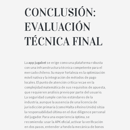
CONCLUSIÓN:
EVALUACIÓN
TÉCNICA FINAL
La
app jugabet
se erige como una plataforma robusta
con una infraestructura técnica competente para el
mercado chileno. Su mayor fortaleza es la optimización
móvil nativa y la integración de métodos de pago
locales. El punto de atención crítica recae en la
complejidad matemática de sus requisitos de apuesta,
que requieren análisis previo por parte del usuario.
La seguridad cumple con los estándares de la
industria, aunque la ausencia de una licencia de
jurisdicción primaria (como Malta o Reino Unido) sitúa
la responsabilidad última en el due diligence personal
del jugador. Para una experiencia óptima, se
recomienda: usar la APK oficial, activar la verificación
en dos pasos, entender a fondo la mecánica de bonos