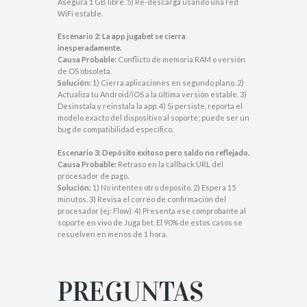
Asegura 1 GB libre. 5) Re-descarga usando una red
WiFi estable.
Escenario 2: La
app jugabet
se cierra
inesperadamente.
Causa Probable:
Conflicto de memoria RAM o versión
de OS obsoleta.
Solución:
1) Cierra aplicaciones en segundo plano. 2)
Actualiza tu Android/iOS a la última versión estable. 3)
Desinstala y reinstala la app. 4) Si persiste, reporta el
modelo exacto del dispositivo al soporte; puede ser un
bug de compatibilidad específico.
Escenario 3: Depósito exitoso pero saldo no reflejado.
Causa Probable:
Retraso en la callback URL del
procesador de pago.
Solución:
1) No intentes otro depósito. 2) Espera 15
minutos. 3) Revisa el correo de confirmación del
procesador (ej: Flow). 4) Presenta ese comprobante al
soporte en vivo de Juga bet. El 90% de estos casos se
resuelven en menos de 1 hora.
PREGUNTAS