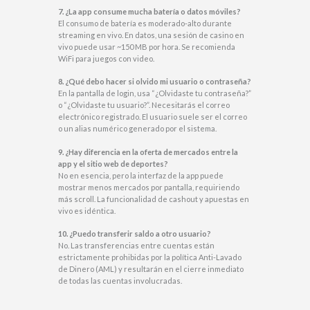
7. ¿La app consume mucha batería o datos móviles?
El consumo de batería es moderado-alto durante
streaming en vivo. En datos, una sesión de casino en
vivo puede usar ~150 MB por hora. Se recomienda
WiFi para juegos con video.
8. ¿Qué debo hacer si olvido mi usuario o contraseña?
En la pantalla de login, usa “¿Olvidaste tu contraseña?”
o “¿Olvidaste tu usuario?”. Necesitarás el correo
electrónico registrado. El usuario suele ser el correo
o un alias numérico generado por el sistema.
9. ¿Hay diferencia en la oferta de mercados entre la
app y el sitio web de deportes?
No en esencia, pero la interfaz de la app puede
mostrar menos mercados por pantalla, requiriendo
más scroll. La funcionalidad de cashout y apuestas en
vivo es idéntica.
10. ¿Puedo transferir saldo a otro usuario?
No. Las transferencias entre cuentas están
estrictamente prohibidas por la política Anti-Lavado
de Dinero (AML) y resultarán en el cierre inmediato
de todas las cuentas involucradas.