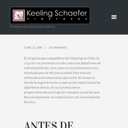
TURA DE
SEGURIDA
Premium Arizona Estate Wines
D Y
ESTRATEG
JUNE 23, 2016
0 COMMENTS
En el panorama competitivo del iGaming en Chile, la
IA DE
Juga bet
se presenta no solo como una plataforma de
entretenimiento, sino como un ecosistema técnico
diseñado para la eficiencia móvil. Este manual
exhaustivo desmenuza la operación de la marca,
BONOS
desde la ingeniería de su aplicación nativa hasta los
algoritmos detrás de sus promociones,
proporcionando una hoja de ruta para usuarios que
DESGLOSA
buscan maximizar su experiencia con conocimiento
técnico.
DA
ANTES DE