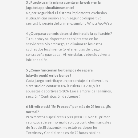
3. ¿Puedo usar la misma cuenta en la web y en la
jugabet app
simultáneamente?
No, por seguridad. El sistema implementa exclusión
mutua. Iniciar sesión en un segundo dispositivo
cerrará la sesión del primero, similar a WhatsApp Web.
4. ¿Qué pasa con mis datos si desinstalo la aplicación?
Tu cuenta y saldo permanecen intactos en los
servidores. Sin embargo, se eliminarán los datos
cacheados localmente (preferencias de juego,
contraseña guardada). Al reinstalar, deberás volver a
iniciar sesión.
5. ¿Cómo funcionan los tiempos de espera
(playthrough) en los bonos?
Cada juego contribuye un porcentaje al rollover. Los
slots suelen contar 100%, la ruleta 10-20%, y las
apuestas deportivas 5-10%. Lee siempre los Términos,
sección “Contribución de Juegos”.
6. Mi retiro está “En Proceso” por más de 24 horas. ¿Es
normal?
Para montos superiores a $800,000 CLP o en tu primer
retiro, puede ser normal debido a controles manuales
de fraude. El plazo máximo establecido por los
Términos y Condiciones es de 72 horas hábiles.