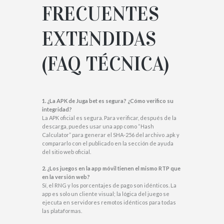
FRECUENTES
EXTENDIDAS
(FAQ TÉCNICA)
1. ¿La APK de Juga bet es segura? ¿Cómo verifico su
integridad?
La APK oficial es segura. Para verificar, después de la
descarga, puedes usar una app como “Hash
Calculator” para generar el SHA-256 del archivo .apk y
compararlo con el publicado en la sección de ayuda
del sitio web oficial.
2. ¿Los juegos en la app móvil tienen el mismo RTP que
en la versión web?
Sí, el RNG y los porcentajes de pago son idénticos. La
app es solo un cliente visual; la lógica del juego se
ejecuta en servidores remotos idénticos para todas
las plataformas.