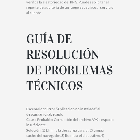
verifica la aleatoriedad del RNG. Puedes solicitar el
reporte de auditoría de un juego específico al servicio
al cliente.
GUÍA DE
RESOLUCIÓN
DE PROBLEMAS
TÉCNICOS
Escenario 1: Error “Aplicación no instalada” al
descargar jugabet apk
.
Causa Probable:
Corrupción del archivo APK o espacio
insuficiente.
Solución:
1) Elimina la descarga parcial. 2) Limpia
cache del navegador. 3) Reinicia el dispositivo. 4)