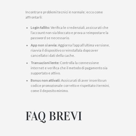
Incontrare problemi tecnici è normale; ecco come
affrontarli:
Login fallito:
Verifica le credenziali, assicurati che
l’account non sia bloccato e prova a reimpostare la
password se necessario.
App non si avvia:
Aggiorna l’app all’ultima versione,
riavvia il dispositivo o reinstallala dopo aver
cancellato i dati della cache.
Transazioni lente:
Controlla la connessione
internet e verifica che il metodo di pagamento sia
supportato e attivo.
Bonus non attivati:
Assicurati di aver inserito un
codice promozionale corretto e rispettato i termini,
come il deposito minimo.
FAQ BREVI