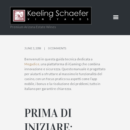
CONFIGUR
AZIONE
Premium Arizona Estate Wines
APP E LA
MATEMATI
JUNE 3, 2018
0 COMMENTS
Benvenuti in questa guida tecnica dedicata a
CA BONUS
Megadice
, una piattaforma di iGaming che combina
innovazione e sicurezza. Questo manuale è progettato
per aiutarti a sfruttare al massimo le funzionalità del
casino, con un focus pratico su aspetti come l’app
– GUIDA
mobile, i bonus e la risoluzione dei problemi, tutto in
italiano per garantire chiarezza.
AGGIORNA
PRIMA DI
TA
INIZIARE: