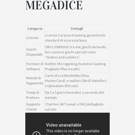
MEGADICE
Categoria
Dettagli
Licenza Curacao eGaming, garantendo
Licenza
standard di sicurezza base.
Oltre 1000 titoli, tra slot, giochi da tavolo,
Giochi
live casino e giochi speciali come
Disponibili
“Snakes and Ladders”.
Fornitori di
NetEnt, Microgaming, Evolution Gaming,
Software
Pragmatic Play, tra altri.
Carte di credito/debito (Visa,
Metodi di
MasterCard), e-wallets (Skrill, Neteller),
Pagamento
criptovalute (Bitcoin).
Tempi di
Da 1 a 5 giorni lavorativi, a seconda del
Prelievo
metodo.
Supporto
Chat live 24/7, email, e FAQ dettagliate
Clienti
sul sito.