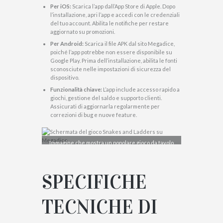
Per iOS:
Scarica l’app dall’App Store di Apple. Dopo
l’installazione, apri l’app e accedi con le credenziali
del tuo account. Abilita le notifiche per restare
aggiornato su promozioni.
Per Android:
Scarica il file APK dal sito Megadice,
poiché l’app potrebbe non essere disponibile su
Google Play. Prima dell’installazione, abilita le fonti
sconosciute nelle impostazioni di sicurezza del
dispositivo.
Funzionalità chiave:
L’app include accesso rapido a
giochi, gestione del saldo e supporto clienti.
Assicurati di aggiornarla regolarmente per
correzioni di bug e nuove feature.
Immagine che mostra un popolare gioco da tavolo
su Megadice, esemplificando la varietà dell’offerta.
SPECIFICHE
TECNICHE DI