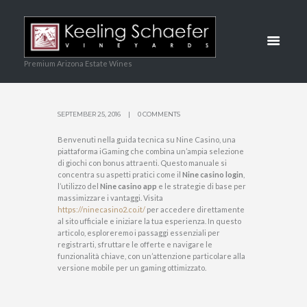
ZIONE E
SBLOCCO
Premium Arizona Estate Wines
BONUS –
SEPTEMBER 25, 2016
0 COMMENTS
CONSIGLI
Benvenuti nella guida tecnica su Nine Casino, una
piattaforma iGaming che combina un’ampia selezione
di giochi con bonus attraenti. Questo manuale si
PER
concentra su aspetti pratici come il
Nine casino login
,
l’utilizzo del
Nine casino app
e le strategie di base per
massimizzare i vantaggi. Visita
ESPERTI
https://ninecasino2.co.it/
per accedere direttamente
al sito ufficiale e iniziare la tua esperienza. In questo
articolo, esploreremo i passaggi essenziali per
registrarti, sfruttare le offerte e navigare le
HOME
funzionalità chiave, con un’attenzione particolare alla
UNCATEGORIZED
versione mobile per un gaming ottimizzato.
APPROFONDIMENTO SULL’APP DI NINE