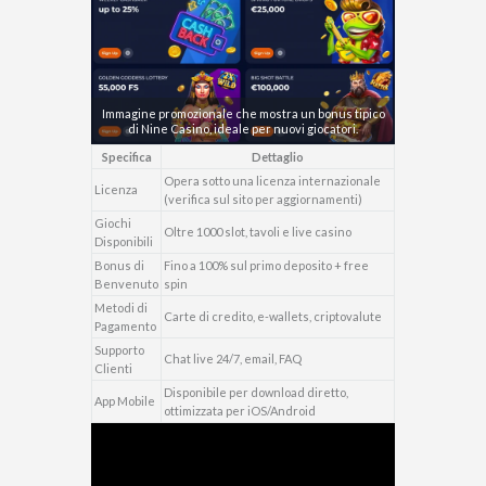
Immagine promozionale che mostra un bonus tipico
di Nine Casino, ideale per nuovi giocatori.
Specifica
Dettaglio
Opera sotto una licenza internazionale
Licenza
(verifica sul sito per aggiornamenti)
Giochi
Oltre 1000 slot, tavoli e live casino
Disponibili
Bonus di
Fino a 100% sul primo deposito + free
Benvenuto
spin
Metodi di
Carte di credito, e-wallets, criptovalute
Pagamento
Supporto
Chat live 24/7, email, FAQ
Clienti
Disponibile per download diretto,
App Mobile
ottimizzata per iOS/Android