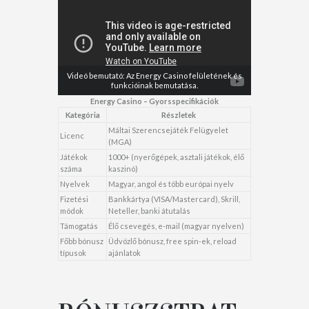
Videó bemutató: Az Energy Casino felületének és
funkcióinak bemutatása.
Energy Casino – Gyorsspecifikációk
Kategória
Részletek
Máltai Szerencsejáték Felügyelet
Licenc
(MGA)
Játékok
1000+ (nyerőgépek, asztali játékok, élő
száma
kaszinó)
Nyelvek
Magyar, angol és több európai nyelv
Fizetési
Bankkártya (VISA/Mastercard), Skrill,
módok
Neteller, banki átutalás
Támogatás
Élő csevegés, e-mail (magyar nyelven)
Főbb bónusz
Üdvözlő bónusz, free spin-ek, reload
típusok
ajánlatok