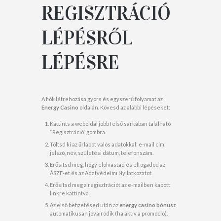
REGISZTRÁCIÓ
LÉPÉSRŐL
LÉPÉSRE
A fiók létrehozása gyors és egyszerű folyamat az
Energy Casino
oldalán. Kövesd az alábbi lépéseket:
Kattints a weboldal jobb felső sarkában található
“Regisztráció” gombra.
Töltsd ki az űrlapot valós adatokkal: e-mail cím,
jelszó, név, születési dátum, telefonszám.
Erősítsd meg, hogy elolvastad és elfogadod az
ÁSZF-et és az Adatvédelmi Nyilatkozatot.
Erősítsd meg a regisztrációt az e-mailben kapott
linkre kattintva.
Az első befizetésed után az
energy casino bónusz
automatikusan jóváíródik (ha aktív a promóció).