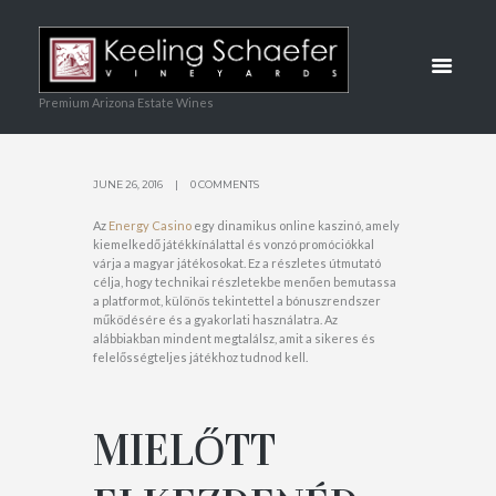
MESTERE:
FOGADÁSI
Premium Arizona Estate Wines
KÖVETEL
MÉNYEK
JUNE 26, 2016
0 COMMENTS
Az
Energy Casino
egy dinamikus online kaszinó, amely
ÉS
kiemelkedő játékkínálattal és vonzó promóciókkal
várja a magyar játékosokat. Ez a részletes útmutató
célja, hogy technikai részletekbe menően bemutassa
a platformot, különös tekintettel a bónuszrendszer
STRATÉGI
működésére és a gyakorlati használatra. Az
alábbiakban mindent megtalálsz, amit a sikeres és
felelősségteljes játékhoz tudnod kell.
A
MIELŐTT
HOME
UNCATEGORIZED
AZ ENERGY CASINO BÓNUSZ MATEMAT