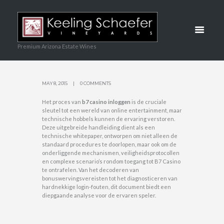
MANUAL –
LOGIN
Premium Arizona Estate Wines
FIXES &
SECURITY
MAY 8, 2015
0 COMMENTS
Het proces van
b7 casino inloggen
is de cruciale
UPDATED
sleutel tot een wereld van online entertainment, maar
technische hobbels kunnen de ervaring verstoren.
Deze uitgebreide handleiding dient als een
technische whitepaper, ontworpen om niet alleen de
HOME
standaard procedures te doorlopen, maar ook om de
UNCATEGORIZED
onderliggende mechanismen, veiligheidsprotocollen
B7 CASINO LOGIN TROUBLESHOOTING
en complexe scenario’s rondom toegang tot B7 Casino
te ontrafelen. Van het decoderen van
bonuswervingsvereisten tot het diagnosticeren van
hardnekkige login-fouten, dit document biedt een
diepgaande analyse voor de ervaren speler.