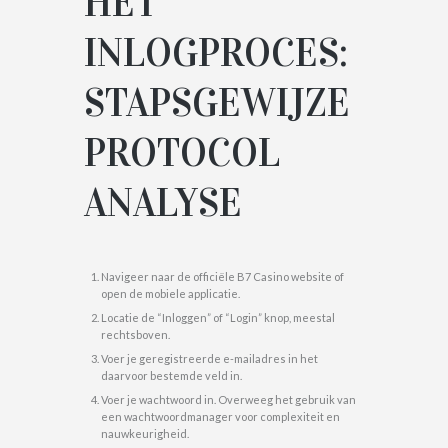
HET
INLOGPROCES:
STAPSGEWIJZE
PROTOCOL
ANALYSE
Navigeer naar de officiële B7 Casino website of
open de mobiele applicatie.
Locatie de “Inloggen” of “Login” knop, meestal
rechtsboven.
Voer je geregistreerde e-mailadres in het
daarvoor bestemde veld in.
Voer je wachtwoord in. Overweeg het gebruik van
een wachtwoordmanager voor complexiteit en
nauwkeurigheid.