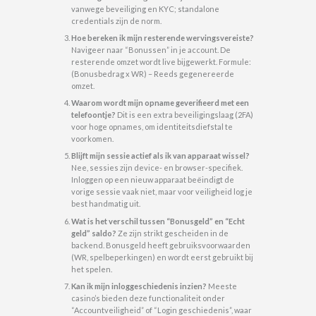
vanwege beveiliging en KYC; standalone
credentials zijn de norm.
Hoe bereken ik mijn resterende wervingsvereiste?
Navigeer naar “Bonussen” in je account. De
resterende omzet wordt live bijgewerkt. Formule:
(Bonusbedrag x WR) – Reeds gegenereerde
omzet.
Waarom wordt mijn opname geverifieerd met een
telefoontje?
Dit is een extra beveiligingslaag (2FA)
voor hoge opnames, om identiteitsdiefstal te
voorkomen.
Blijft mijn sessie actief als ik van apparaat wissel?
Nee, sessies zijn device- en browser-specifiek.
Inloggen op een nieuw apparaat beëindigt de
vorige sessie vaak niet, maar voor veiligheid log je
best handmatig uit.
Wat is het verschil tussen “Bonusgeld” en “Echt
geld” saldo?
Ze zijn strikt gescheiden in de
backend. Bonusgeld heeft gebruiksvoorwaarden
(WR, spelbeperkingen) en wordt eerst gebruikt bij
het spelen.
Kan ik mijn inloggeschiedenis inzien?
Meeste
casino’s bieden deze functionaliteit onder
“Accountveiligheid” of “Login geschiedenis”, waar