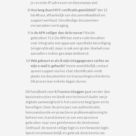
je recente IP-adressen en timestamps ziet.
Hoe lang duurt KYC-verificatie gemiddeld?
Van 12
tot 48 uur, afhankelijk van documentkwaliteit en
support werklast. Onvolledige documenten
veroorzaken vertraging.
Is de APK veiliger dan de browser?
Beide
gebruiken TLS. De APK kan extra code bevatten
voor integratie met apparaat-specifieke beveiliging
(vingerafdruk), maar is ook een groter doelwit voor
aanvallers indien gecompromitteerd.
Wat gebeurt er als ik mijn inloggegevens verlies en
mijn e-mail is gehackt?
Neem onmiddellijk contact
op met support via live chat. Identificatie vindt
plaats via documenten en transactiegeschiedenis.
Dit proces kan enkele dagen duren.
Dit handboek voor
b7 casino inloggen
gaat verder dan
basisinstructies en biedt een technisch kader om je
digitale aanwezigheid in het casino te begrijpen en te
beveiligen. Door de principes van authenticatie,
bonuswiskunde en proactieve probleemoplossing te
beheersen, transformeer je van een passieve
gebruiker naar een geïnformeerde deelnemer.
Onthoud: de meest veilige login is een bewuste login.
Speel verantwoordelijk en gebruik deze kennis om