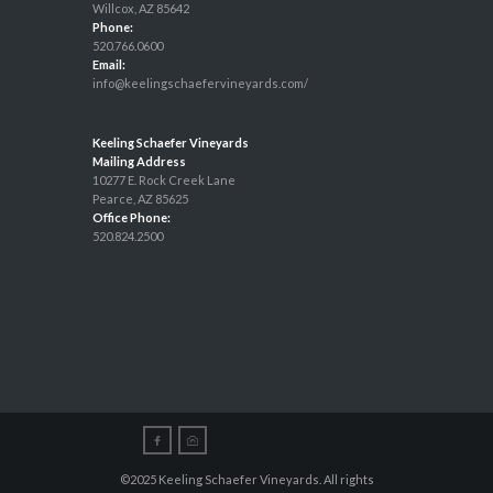
Willcox, AZ 85642
Phone:
520.766.0600
Email:
info@keelingschaefervineyards.com/
Keeling Schaefer Vineyards
Mailing Address
10277 E. Rock Creek Lane
Pearce, AZ 85625
Office Phone:
520.824.2500
©2025 Keeling Schaefer Vineyards. All rights