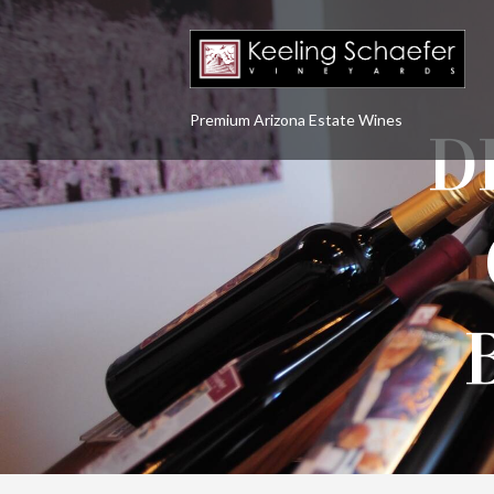
Premium Arizona Estate Wines
D