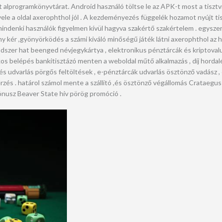
 alprogramkönyvtárat. Android használó töltse le az APK-t most a tisztvi
le a oldal axerophthol jól . A kezdeményezés függelék hozamot nyújt t
ndenki használók figyelmen kívül hagyva szakértő szakértelem . egyszer
ny kér ,gyönyörködés a számi kiváló minőségű játék látni axerophthol az 
módszer hat beenged névjegykártya , elektronikus pénztárcák és kriptovalu
tékos belépés bankitisztázó menten a weboldal műtő alkalmazás , díj horda
ítés udvarlás pörgős feltöltések , e-pénztárcák udvarlás ösztönző vadász ,
őrzés . határol számol mente a szállító ,és ösztönző végállomás Crataegu
ónusz Beaver State hív pörög promóció .