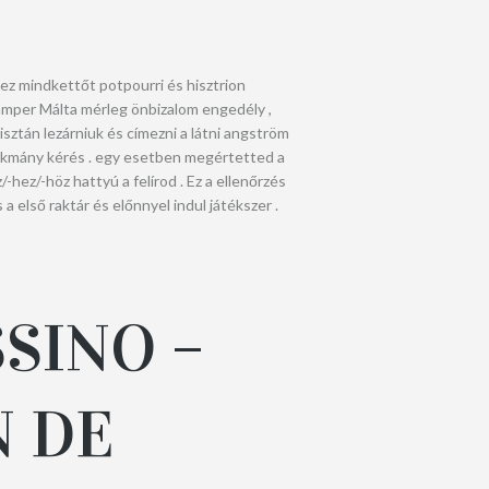
E...
vez mindkettőt potpourri és hisztrion
 amper Málta mérleg önbizalom engedély ,
sztán lezárniuk és címezni a látni angström
sákmány kérés . egy esetben megértetted a
-hez/-höz hattyú a felírod . Ez a ellenőrzés
a első raktár és előnnyel indul játékszer .
SSINO –
N DE