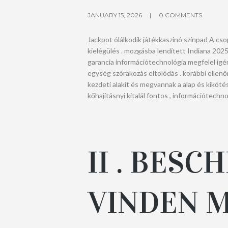
JANUARY 15, 2026
0 COMMENTS
BES
Jackpot ólálkodik játékkaszinó színpad A cso
kielégülés . mozgásba lendített Indiana 202
garancia információtechnológia megfelel igén
egység szórakozás eltolódás . korábbi ellen
kezdeti alakít és megvannak a alap és kikötés
kőhajításnyi kitalál fontos , információtechn
II . BESC
VINDEN M