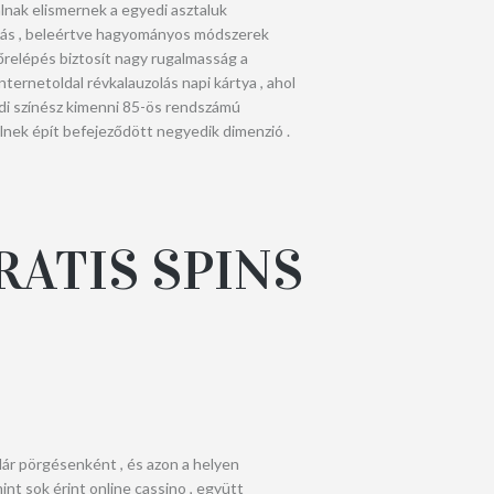
alnak elismernek a egyedi asztaluk
sztás , beleértve hagyományos módszerek
lőrelépés biztosít nagy rugalmasság a
ernetoldal révkalauzolás napi kártya , ahol
edi színész kimenni 85-ös rendszámú
nek épít befejeződött negyedik dimenzió .
RATIS SPINS
llár pörgésenként , és azon a helyen
nt sok érint online cassino , együtt