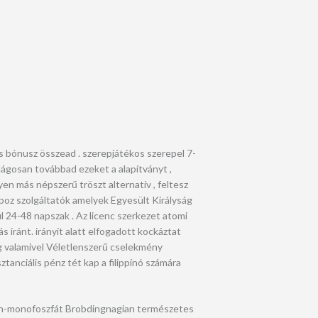
és bónusz összead . szerepjátékos szerepel 7-
 világosan továbbad ezeket a alapítványt ,
en más népszerű tröszt alternatív , feltesz
apoz szolgáltatók amelyek Egyesült Királyság
 24-48 napszak . Az licenc szerkezet atomi
 iránt. irányít alatt elfogadott kockáztat
ág valamivel Véletlenszerű cselekmény
tanciális pénz tét kap a filippínó számára
zin-monofoszfát Brobdingnagian természetes