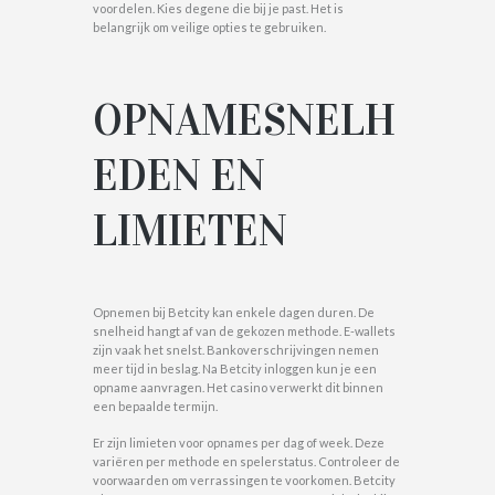
voordelen. Kies degene die bij je past. Het is
belangrijk om veilige opties te gebruiken.
OPNAMESNELH
EDEN EN
LIMIETEN
Opnemen bij Betcity kan enkele dagen duren. De
snelheid hangt af van de gekozen methode. E-wallets
zijn vaak het snelst. Bankoverschrijvingen nemen
meer tijd in beslag. Na Betcity inloggen kun je een
opname aanvragen. Het casino verwerkt dit binnen
een bepaalde termijn.
Er zijn limieten voor opnames per dag of week. Deze
variëren per methode en spelerstatus. Controleer de
voorwaarden om verrassingen te voorkomen. Betcity