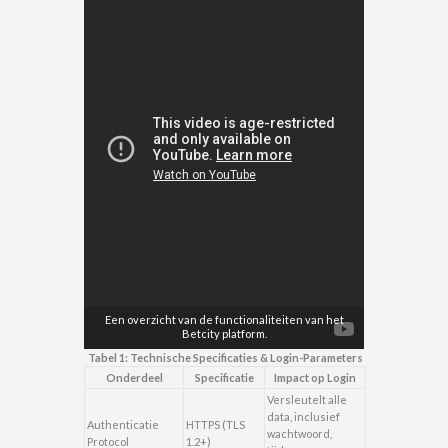
Een overzicht van de functionaliteiten van het
Betcity platform.
Tabel 1: Technische Specificaties & Login-Parameters
Onderdeel
Specificatie
Impact op Login
Versleutelt alle
data, inclusief
Authenticatie
HTTPS (TLS
wachtwoord,
Protocol
1.2+)