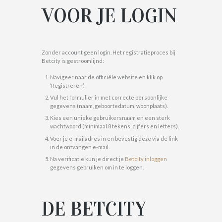
VOOR JE LOGIN
Zonder account geen login. Het registratieproces bij
Betcity is gestroomlijnd:
Navigeer naar de officiële website en klik op
‘Registreren’.
Vul het formulier in met correcte persoonlijke
gegevens (naam, geboortedatum, woonplaats).
Kies een unieke gebruikersnaam en een sterk
wachtwoord (minimaal 8 tekens, cijfers en letters).
Voer je e-mailadres in en bevestig deze via de link
in de ontvangen e-mail.
Na verificatie kun je direct je
Betcity inloggen
gegevens gebruiken om in te loggen.
DE BETCITY