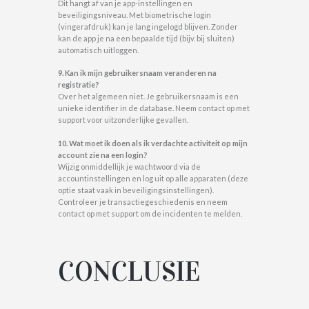
Dit hangt af van je app-instellingen en
beveiligingsniveau. Met biometrische login
(vingerafdruk) kan je lang ingelogd blijven. Zonder
kan de app je na een bepaalde tijd (bijv. bij sluiten)
automatisch uitloggen.
9. Kan ik mijn gebruikersnaam veranderen na
registratie?
Over het algemeen niet. Je gebruikersnaam is een
unieke identifier in de database. Neem contact op met
support voor uitzonderlijke gevallen.
10. Wat moet ik doen als ik verdachte activiteit op mijn
account zie na een login?
Wijzig onmiddellijk je wachtwoord via de
accountinstellingen en log uit op alle apparaten (deze
optie staat vaak in beveiligingsinstellingen).
Controleer je transactiegeschiedenis en neem
contact op met support om de incidenten te melden.
CONCLUSIE