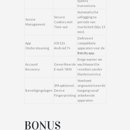
tijdens
transmissie.
Automatische
Secure
uitlogging na
Sessie
Cookies met
periode van
Management
Time-out
inactiviteit (bijv. 15
min).
Definieert
App
iOS 12+,
compatibele
Ondersteuning
Android 7+
apparaten voor de
Betcity app
.
Enige manier om
Account
Geverifieerde
wachtwoord te
Recovery
E-mail / SMS
resetten zonder
klantenservice.
Voorkomt
2FA optioneel,
ongeautoriseerde
Beveiligingslagen
Device
toegang vanaf
Fingerprinting
onbekende
apparaten.
BONUS