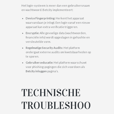
Het login-systeem is meer dan een gebruikersnaam
en wachtwoord. Betcity implementeert:
Device Fingerprinting:
Herkent het apparaat
waarvandaan je inlogt. Een login vanaf een nieuw
apparaat kan extra verificatie triggeren.
Encryptie:
Alle gevoelige data (wachtwoorden,
financiële info) wordt opgeslagen in gehashte en
versleutelde vorm.
Regelmatige Security Audits:
Het platform
ondergaat externe audits om kwetsbaarheden op
te sporen.
Gebruikerseducatie:
Het platform waarschuwt
voor phishing-pogingen die zich voordoen als
Betcity inloggen
pagina’s.
TECHNISCHE
TROUBLESHOO