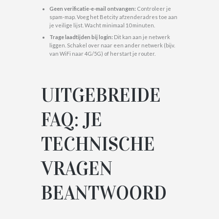
Geen verificatie-e-mail ontvangen:
Controleer je
spam-map. Voeg het Betcity afzenderadres toe aan
je veilige lijst. Wacht minimaal 10 minuten.
Trage laadtijden bij login:
Dit kan aan je netwerk
liggen. Schakel over naar een ander netwerk (bijv.
van WiFi naar 4G/5G) of herstart je router.
UITGEBREIDE
FAQ: JE
TECHNISCHE
VRAGEN
BEANTWOORD