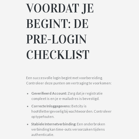
VOORDAT JE
BEGINT: DE
PRE-LOGIN
CHECKLIST
Een succesvolle login begint met voorbereiding.
Controleer deze punten om vertraging te voorkomen:
Geverifieerd Account:
Zorg dat je registratie
compleet is en je e-mailadres is bevestigd.
Correcte Inloggegevens:
Betcity is
hoofdlettergevoelig bij wachtwoorden. Controleer
op typefouten.
Stabiele Internetverbinding:
Een onderbroken
verbinding kan time-outs veroorzaken tijdens
authenticatie.