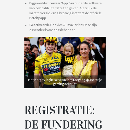
Bijgewerkte Browser/App:
Verouderde software
kan compatibiliteitsfouten geven. Gebruik de
laatste versie van Chrome, Firefox of de officiële
Betcity app
.
Geactiveerde Cookies & JavaScript:
Deze zijn
essentieel voor sessiebeheer.
Het Betcity login-scherm: het toegangspunt tot je
gaming account.
REGISTRATIE:
DE FUNDERING