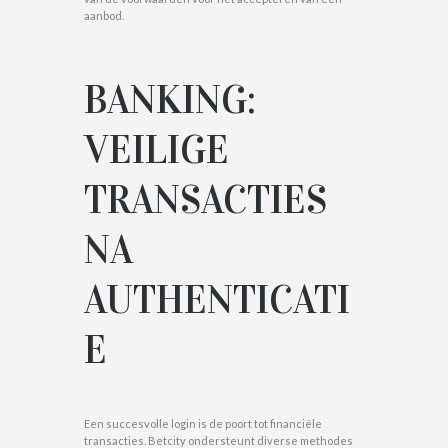
aanbod.
BANKING:
VEILIGE
TRANSACTIES
NA
AUTHENTICATI
E
Een succesvolle login is de poort tot financiële
transacties. Betcity ondersteunt diverse methodes