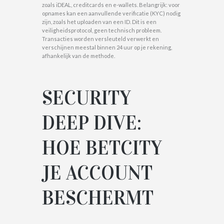
zoals iDEAL, creditcards en e-wallets. Belangrijk: voor
opnames kan een aanvullende verificatie (KYC) nodig
zijn, zoals het uploaden van een ID. Dit is een
veiligheidsprotocol, geen technisch probleem.
Transacties worden versleuteld verwerkt en
verschijnen meestal binnen 24 uur op je rekening,
afhankelijk van de methode.
SECURITY
DEEP DIVE:
HOE BETCITY
JE ACCOUNT
BESCHERMT