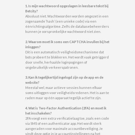
1. Is mijn wachtwoord opgeslagen in leesbare tekst bij
Betcity?
Absoluut niet. Wachtwoorden worden omgezet in een
zogenaamde ‘hash’ (een unieke code) via een
éénrichtingsalgoritme. Zelfs de databasebeheerders
kunnen je oorspronkelijke wachtwoord niet zien.
2. Waarom moet ik soms een CAPTCHA invullen bij het
inloggen?
Dit is een automatisch veiligheidsmechanisme dat
bots probeert te blokkeren. Het wordt vaak getriggerd
door snelle, herhaalde loginpogingen of
ongebruikelijk verkeerspatronen.
3. Kan ik tegelijkertijd ingelogd zijn op de app en de
website?
Meestal wel, maar actieve sessies kunnen elkaar
soms uitloggen voor veiligheidsredenen. Het is aan te
raden maar op één apparaat tegelijk actief te zijn.
4. Wat is Two-Factor Authentication (2FA) en moet ik
het inschakelen?
2FA voegt een extra verificatielaag toe, zoals een code
via SMS of een authenticator app. Het wordt sterk
aangeraden voor maximale accountbeveiliging. Je
vindt deze optie in je accountinstellingen na het