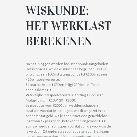
WISKUNDE:
HET WERKLAST
BEREKENEN
Na het inloggen worden bonussen vaak aangeboden.
Het is cruciaal om de wiskunde te begrijpen. Stel: je
ontvangt een 100% stortingsbonus tot €100 met een
x20 omspeelvereiste.
Scenario:
Je stort €50 en krijgt €50 bonus. Totaal
speelsaldo: €100.
Werkelijke Omspeelvereiste:
(Storting + Bonus) *
Multiplicator = €100 * 20 =
€2000
.
Je moet dus voor €2000 aan weddenschappen
plaatsen voordat je bonusgeld wordt omgezet in echt
opneembaar geld. Als je speelt met een gemiddelde
inzet van €2 per ronde, betekent dit ongeveer 1000
spins of weddenschappen voordat aan de voorwaarde
is voldaan. Dit onderstreept het belang van het lezen
van de voorwaarden vóór het accepteren van een