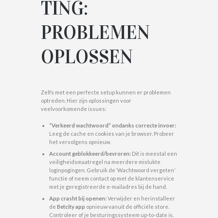
TING:
PROBLEMEN
OPLOSSEN
Zelfs met een perfecte setup kunnen er problemen
optreden. Hier zijn oplossingen voor
veelvoorkomende issues:
“Verkeerd wachtwoord” ondanks correcte invoer:
Leeg de cache en cookies van je browser. Probeer
het vervolgens opnieuw.
Account geblokkeerd/bevroren:
Dit is meestal een
veiligheidsmaatregel na meerdere mislukte
loginpogingen. Gebruik de ‘Wachtwoord vergeten’
functie of neem contact op met de klantenservice
met je geregistreerde e-mailadres bij de hand.
App crasht bij openen:
Verwijder en herinstalleer
de
Betcity app
opnieuw vanuit de officiële store.
Controleer of je besturingssysteem up-to-date is.