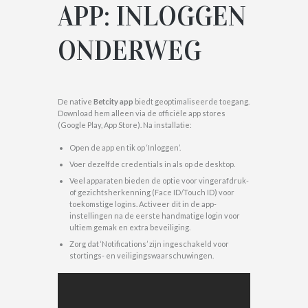
APP: INLOGGEN
ONDERWEG
De native
Betcity app
biedt geoptimaliseerde toegang.
Download hem alleen via de officiële app stores
(Google Play, App Store). Na installatie:
Open de app en tik op ‘Inloggen’.
Voer dezelfde credentials in als op de desktop.
Veel apparaten bieden de optie voor vingerafdruk-
of gezichtsherkenning (Face ID/Touch ID) voor
toekomstige logins. Activeer dit in de app-
instellingen na de eerste handmatige login voor
ultiem gemak en extra beveiliging.
Zorg dat ‘Notifications’ zijn ingeschakeld voor
stortings- en veiligingswaarschuwingen.