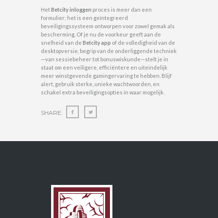
Het
Betcity inloggen
proces is meer dan een
formulier; het is een geïntegreerd
beveiligingssysteem ontworpen voor zowel gemak als
bescherming. Of je nu de voorkeur geeft aan de
snelheid van de
Betcity app
of de volledigheid van de
desktopversie, begrip van de onderliggende techniek
—van sessiebeheer tot bonuswiskunde—stelt je in
staat om een veiligere, efficiëntere en uiteindelijk
meer winstgevende gamingervaring te hebben. Blijf
alert, gebruik sterke, unieke wachtwoorden, en
schakel extra beveiligingsopties in waar mogelijk.
SHARE: