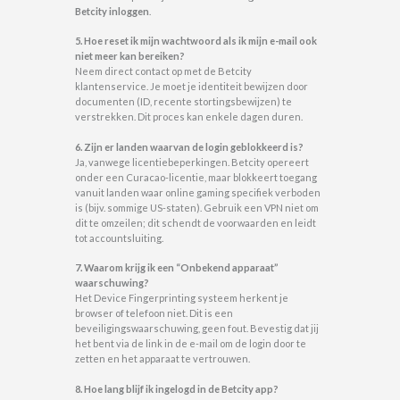
Betcity inloggen
.
5. Hoe reset ik mijn wachtwoord als ik mijn e-mail ook
niet meer kan bereiken?
Neem direct contact op met de Betcity
klantenservice. Je moet je identiteit bewijzen door
documenten (ID, recente stortingsbewijzen) te
verstrekken. Dit proces kan enkele dagen duren.
6. Zijn er landen waarvan de login geblokkeerd is?
Ja, vanwege licentiebeperkingen. Betcity opereert
onder een Curacao-licentie, maar blokkeert toegang
vanuit landen waar online gaming specifiek verboden
is (bijv. sommige US-staten). Gebruik een VPN niet om
dit te omzeilen; dit schendt de voorwaarden en leidt
tot accountsluiting.
7. Waarom krijg ik een “Onbekend apparaat”
waarschuwing?
Het Device Fingerprinting systeem herkent je
browser of telefoon niet. Dit is een
beveiligingswaarschuwing, geen fout. Bevestig dat jij
het bent via de link in de e-mail om de login door te
zetten en het apparaat te vertrouwen.
8. Hoe lang blijf ik ingelogd in de Betcity app?