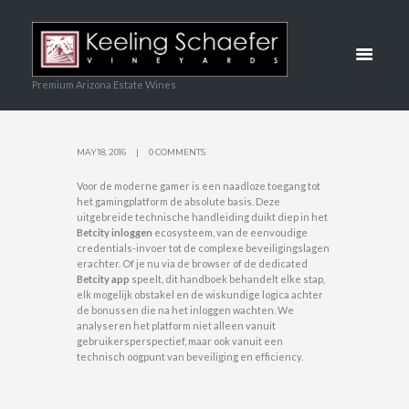
CATIE TOT
GEAVANCE
Premium Arizona Estate Wines
ERDE
ACCOUNT
MAY 18, 2016
0 COMMENTS
Voor de moderne gamer is een naadloze toegang tot
BEVEILIGI
het gamingplatform de absolute basis. Deze
uitgebreide technische handleiding duikt diep in het
Betcity inloggen
ecosysteem, van de eenvoudige
credentials-invoer tot de complexe beveiligingslagen
NG
erachter. Of je nu via de browser of de dedicated
Betcity app
speelt, dit handboek behandelt elke stap,
elk mogelijk obstakel en de wiskundige logica achter
HOME
de bonussen die na het inloggen wachten. We
UNCATEGORIZED
analyseren het platform niet alleen vanuit
BETCITY INLOGGEN ONTRAFELD: VAN 
gebruikersperspectief, maar ook vanuit een
technisch oogpunt van beveiliging en efficiency.