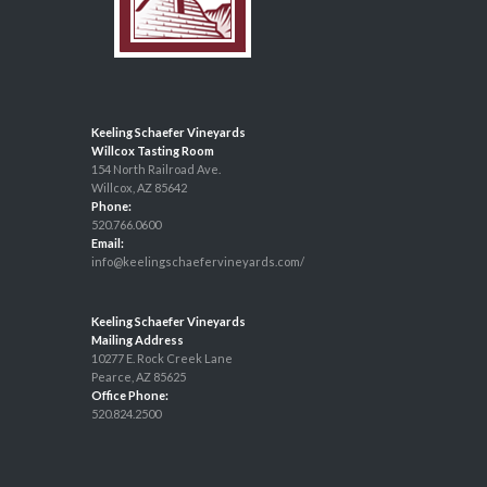
Keeling Schaefer Vineyards
Willcox Tasting Room
154 North Railroad Ave.
Willcox, AZ 85642
Phone:
520.766.0600
Email:
info@keelingschaefervineyards.com/
Keeling Schaefer Vineyards
Mailing Address
10277 E. Rock Creek Lane
Pearce, AZ 85625
Office Phone:
520.824.2500