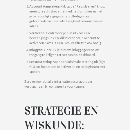
Account Aanmaken:
Klik op de “Registreren” knop,
meestal rechtsboven, en vul het formulier in met
je persoonlijke gegevens: volledige naam,
geboortedatum, e-mailadres, telefoonnummer en
adres.
Verificatie:
Controleer je e-mail voor een
bevestigingslink en klik hierop om je account te
activeren. Soms is een SMS-verificatie ook nodig.
Inloggen:
Gebruik je nieuwe inloggegevens om
toegang te krijgen tot het casino-dashboard.
Eerste Storting:
Voer een minimale storting uit (bijv.
€10) om bonussen te activeren en te beginnen met
spelen.
Zorg ervoor dat alle informatie accuraat is om
vertragingen bij opnames te voorkomen.
STRATEGIE EN
WISKUNDE: