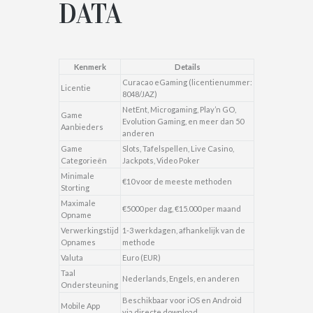
DATA
Kenmerk
Details
Curacao eGaming (licentienummer:
Licentie
8048/JAZ)
NetEnt, Microgaming, Play’n GO,
Game
Evolution Gaming, en meer dan 50
Aanbieders
anderen
Game
Slots, Tafelspellen, Live Casino,
Categorieën
Jackpots, Video Poker
Minimale
€10 voor de meeste methoden
Storting
Maximale
€5000 per dag, €15.000 per maand
Opname
Verwerkingstijd
1-3 werkdagen, afhankelijk van de
Opnames
methode
Valuta
Euro (EUR)
Taal
Nederlands, Engels, en anderen
Ondersteuning
Beschikbaar voor iOS en Android
Mobile App
via directe download