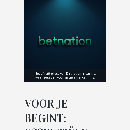
HOME
UNCATEGORIZED
BETNATION NL CASINO WHITEPAPER:
Het officiële logo van Betnation nl casino,
weergegeven voor visuele herkenning.
VOOR JE
BEGINT: