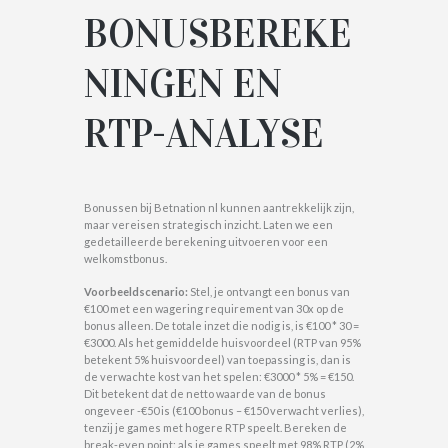
BONUSBEREKE
NINGEN EN
RTP-ANALYSE
Bonussen bij Betnation nl kunnen aantrekkelijk zijn,
maar vereisen strategisch inzicht. Laten we een
gedetailleerde berekening uitvoeren voor een
welkomstbonus.
Voorbeeldscenario:
Stel, je ontvangt een bonus van
€100 met een wagering requirement van 30x op de
bonus alleen. De totale inzet die nodig is, is €100 * 30 =
€3000. Als het gemiddelde huisvoordeel (RTP van 95%
betekent 5% huisvoordeel) van toepassing is, dan is
de verwachte kost van het spelen: €3000 * 5% = €150.
Dit betekent dat de netto waarde van de bonus
ongeveer -€50 is (€100 bonus – €150 verwacht verlies),
tenzij je games met hogere RTP speelt. Bereken de
break-even point: als je games speelt met 98% RTP (2%