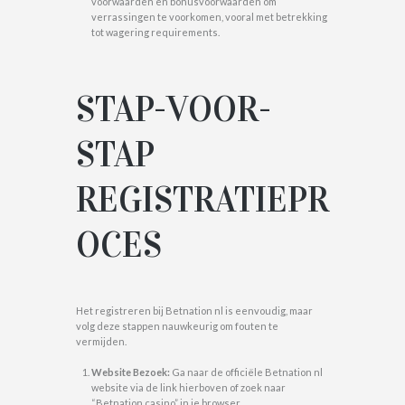
voorwaarden en bonusvoorwaarden om
verrassingen te voorkomen, vooral met betrekking
tot wagering requirements.
STAP-VOOR-
STAP
REGISTRATIEPR
OCES
Het registreren bij Betnation nl is eenvoudig, maar
volg deze stappen nauwkeurig om fouten te
vermijden.
Website Bezoek:
Ga naar de officiële Betnation nl
website via de link hierboven of zoek naar
“Betnation casino” in je browser.