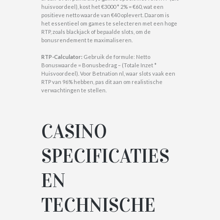
huisvoordeel), kost het €3000 * 2% = €60, wat een
positieve netto waarde van €40 oplevert. Daarom is
het essentieel om games te selecteren met een hoge
RTP, zoals blackjack of bepaalde slots, om de
bonusrendement te maximaliseren.
RTP-Calculator:
Gebruik de formule: Netto
Bonuswaarde = Bonusbedrag – (Totale Inzet *
Huisvoordeel). Voor Betnation nl, waar slots vaak een
RTP van 96% hebben, pas dit aan om realistische
verwachtingen te stellen.
CASINO
SPECIFICATIES
EN
TECHNISCHE