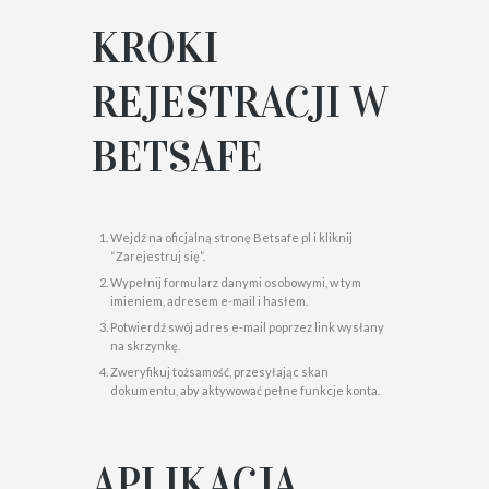
KROKI
REJESTRACJI W
BETSAFE
Wejdź na oficjalną stronę Betsafe pl i kliknij
“Zarejestruj się”.
Wypełnij formularz danymi osobowymi, w tym
imieniem, adresem e-mail i hasłem.
Potwierdź swój adres e-mail poprzez link wysłany
na skrzynkę.
Zweryfikuj tożsamość, przesyłając skan
dokumentu, aby aktywować pełne funkcje konta.
APLIKACJA