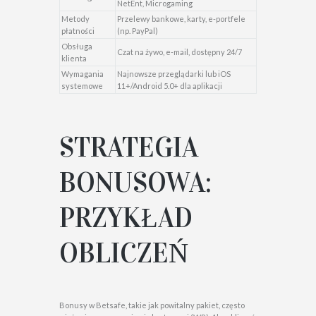
NetEnt, Microgaming
Metody
Przelewy bankowe, karty, e-portfele
płatności
(np. PayPal)
Obsługa
Czat na żywo, e-mail, dostępny 24/7
klienta
Wymagania
Najnowsze przeglądarki lub iOS
systemowe
11+/Android 5.0+ dla aplikacji
STRATEGIA
BONUSOWA:
PRZYKŁAD
OBLICZEŃ
Bonusy w Betsafe, takie jak powitalny pakiet, często