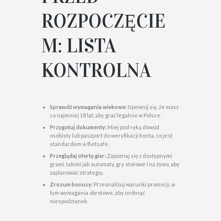
ROZPOCZĘCIE
M: LISTA
KONTROLNA
Sprawdź wymagania wiekowe:
Upewnij się, że masz
co najmniej 18 lat, aby grać legalnie w Polsce.
Przygotuj dokumenty:
Miej pod ręką dowód
osobisty lub paszport do weryfikacji konta, co jest
standardem w Betsafe.
Przeglądaj ofertę gier:
Zapoznaj się z dostępnymi
grami, takimi jak automaty, gry stołowe i na żywo, aby
zaplanować strategię.
Zrozum bonusy:
Przeanalizuj warunki promocji, w
tym wymagania obrotowe, aby uniknąć
niespodzianek.