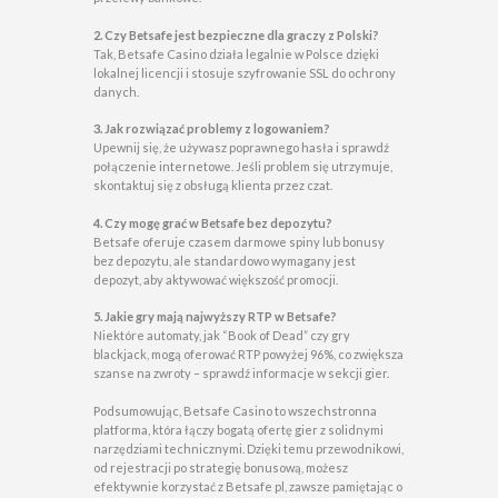
2. Czy Betsafe jest bezpieczne dla graczy z Polski?
Tak, Betsafe Casino działa legalnie w Polsce dzięki
lokalnej licencji i stosuje szyfrowanie SSL do ochrony
danych.
3. Jak rozwiązać problemy z logowaniem?
Upewnij się, że używasz poprawnego hasła i sprawdź
połączenie internetowe. Jeśli problem się utrzymuje,
skontaktuj się z obsługą klienta przez czat.
4. Czy mogę grać w Betsafe bez depozytu?
Betsafe oferuje czasem darmowe spiny lub bonusy
bez depozytu, ale standardowo wymagany jest
depozyt, aby aktywować większość promocji.
5. Jakie gry mają najwyższy RTP w Betsafe?
Niektóre automaty, jak “Book of Dead” czy gry
blackjack, mogą oferować RTP powyżej 96%, co zwiększa
szanse na zwroty – sprawdź informacje w sekcji gier.
Podsumowując, Betsafe Casino to wszechstronna
platforma, która łączy bogatą ofertę gier z solidnymi
narzędziami technicznymi. Dzięki temu przewodnikowi,
od rejestracji po strategię bonusową, możesz
efektywnie korzystać z Betsafe pl, zawsze pamiętając o