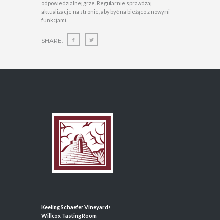
odpowiedzialnej grze. Regularnie sprawdzaj
aktualizacje na stronie, aby być na bieżąco z nowymi
funkcjami.
SHARE:
Keeling Schaefer Vineyards
Willcox Tasting Room