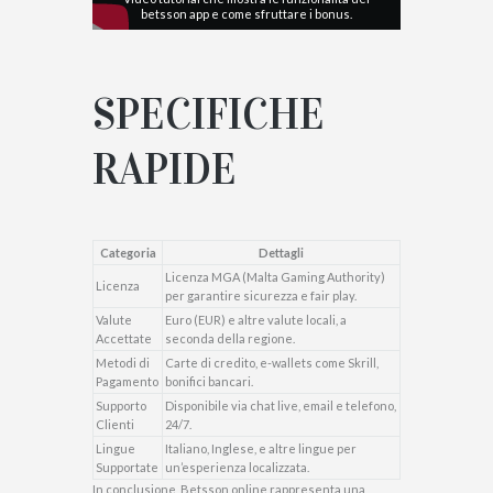
betsson app e come sfruttare i bonus.
SPECIFICHE
RAPIDE
Categoria
Dettagli
Licenza MGA (Malta Gaming Authority)
Licenza
per garantire sicurezza e fair play.
Valute
Euro (EUR) e altre valute locali, a
Accettate
seconda della regione.
Metodi di
Carte di credito, e-wallets come Skrill,
Pagamento
bonifici bancari.
Supporto
Disponibile via chat live, email e telefono,
Clienti
24/7.
Lingue
Italiano, Inglese, e altre lingue per
Supportate
un’esperienza localizzata.
In conclusione, Betsson online rappresenta una