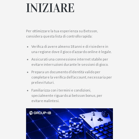
INIZIARE
Per ottimizzare la tua esperienza su Betsson,
considera questa lista di controllo rapida:
Verifica di avere almeno 18 anni e di risiedere in
una regione dove il gioco d’azzardo online è legale.
Assicurati una connessione internet stabile per
evitare interruzioni durante le sessioni di gioco.
Prepara un documento d’identità valido per
completare la verifica dell’account, necessaria per
prelievi futuri.
Familiarizza con i termini e condizioni,
specialmente riguardo ai betsson bonus, per
evitare malintesi.