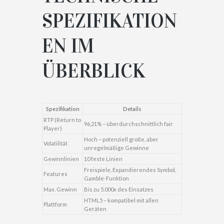
SPEZIFIKATION
EN IM
ÜBERBLICK
Spezifikation
Details
RTP (Return to
96,21% – überdurchschnittlich fair
Player)
Hoch – potenziell große, aber
Volatilität
unregelmäßige Gewinne
Gewinnlinien
10 feste Linien
Freispiele, Expandierendes Symbol,
Features
Gamble-Funktion
Max. Gewinn
Bis zu 5.000x des Einsatzes
HTML5 – kompatibel mit allen
Plattform
Geräten