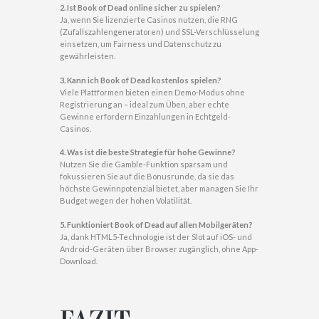
2. Ist Book of Dead online sicher zu spielen?
Ja, wenn Sie lizenzierte Casinos nutzen, die RNG
(Zufallszahlengeneratoren) und SSL-Verschlüsselung
einsetzen, um Fairness und Datenschutz zu
gewährleisten.
3. Kann ich Book of Dead kostenlos spielen?
Viele Plattformen bieten einen Demo-Modus ohne
Registrierung an – ideal zum Üben, aber echte
Gewinne erfordern Einzahlungen in Echtgeld-
Casinos.
4. Was ist die beste Strategie für hohe Gewinne?
Nutzen Sie die Gamble-Funktion sparsam und
fokussieren Sie auf die Bonusrunde, da sie das
höchste Gewinnpotenzial bietet, aber managen Sie Ihr
Budget wegen der hohen Volatilität.
5. Funktioniert Book of Dead auf allen Mobilgeräten?
Ja, dank HTML5-Technologie ist der Slot auf iOS- und
Android-Geräten über Browser zugänglich, ohne App-
Download.