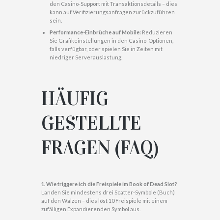
den Casino-Support mit Transaktionsdetails – dies
kann auf Verifizierungsanfragen zurückzuführen
sein.
Performance-Einbrüche auf Mobile:
Reduzieren
Sie Grafikeinstellungen in den Casino-Optionen,
falls verfügbar, oder spielen Sie in Zeiten mit
niedriger Serverauslastung.
HÄUFIG
GESTELLTE
FRAGEN (FAQ)
1. Wie triggere ich die Freispiele im Book of Dead Slot?
Landen Sie mindestens drei Scatter-Symbole (Buch)
auf den Walzen – dies löst 10 Freispiele mit einem
zufälligen Expandierenden Symbol aus.