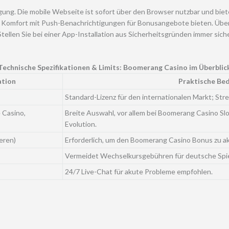
ng. Die mobile Webseite ist sofort über den Browser nutzbar und biete
omfort mit Push-Benachrichtigungen für Bonusangebote bieten. Überprüf
ellen Sie bei einer App-Installation aus Sicherheitsgründen immer siche
Technische Spezifikationen & Limits: Boomerang Casino im Überblic
ation
Praktische Be
Standard-Lizenz für den internationalen Markt; Str
e Casino,
Breite Auswahl, vor allem bei Boomerang Casino Slo
Evolution.
eren)
Erforderlich, um den Boomerang Casino Bonus zu ak
Vermeidet Wechselkursgebühren für deutsche Spie
24/7 Live-Chat für akute Probleme empfohlen.