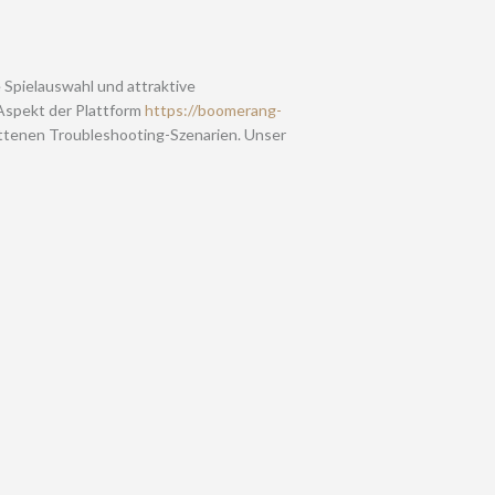
ING
e Spielauswahl und attraktive
E ZU...
Aspekt der Plattform
https://boomerang-
ittenen Troubleshooting-Szenarien. Unser