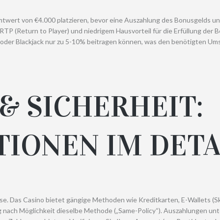
wert von €4.000 platzieren, bevor eine Auszahlung des Bonusgelds u
TP (Return to Player) und niedrigem Hausvorteil für die Erfüllung der 
 oder Blackjack nur zu 5-10% beitragen können, was den benötigten Ums
& SICHERHEIT:
IONEN IM DETA
se. Das Casino bietet gängige Methoden wie Kreditkarten, E-Wallets (Sk
g nach Möglichkeit dieselbe Methode („Same-Policy“). Auszahlungen unt