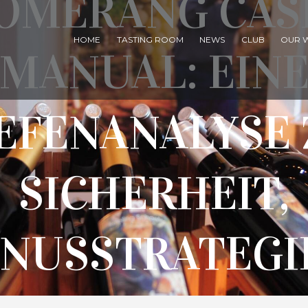
OMERANG CAS
HOME
TASTING ROOM
NEWS
CLUB
OUR 
MANUAL: EIN
EFENANALYSE
SICHERHEIT,
NUSSTRATEGI