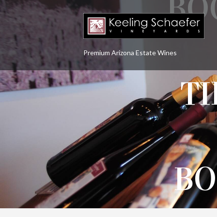
BO
Premium Arizona Estate Wines
TI
BO