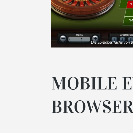
Die Spieloberfläche von B
MOBILE E
BROWSE