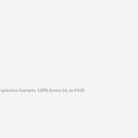
typisches Szenario: 100% Bonus bis zu €100