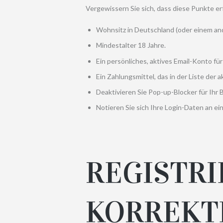
Vergewissern Sie sich, dass diese Punkte er
Wohnsitz in Deutschland (oder einem a
Mindestalter 18 Jahre.
Ein persönliches, aktives Email-Konto für 
Ein Zahlungsmittel, das in der Liste der 
Deaktivieren Sie Pop-up-Blocker für Ihr
Notieren Sie sich Ihre Login-Daten an ei
REGISTRI
KORREKT