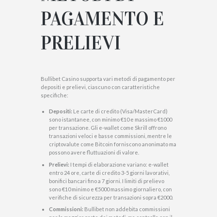
PAGAMENTO E
PRELIEVI
Bullibet Casino supporta vari metodi di pagamento per
depositi e prelievi, ciascuno con caratteristiche
specifiche:
Depositi:
Le carte di credito (Visa/MasterCard)
sono istantanee, con minimo €10 e massimo €1000
per transazione. Gli e-wallet come Skrill offrono
transazioni veloci e basse commissioni, mentre le
criptovalute come Bitcoin forniscono anonimato ma
possono avere fluttuazioni di valore.
Prelievi:
I tempi di elaborazione variano: e-wallet
entro 24 ore, carte di credito 3-5 giorni lavorativi,
bonifici bancari fino a 7 giorni. I limiti di prelievo
sono €10 minimo e €5000 massimo giornaliero, con
verifiche di sicurezza per transazioni sopra €2000.
Commissioni:
Bullibet non addebita commissioni