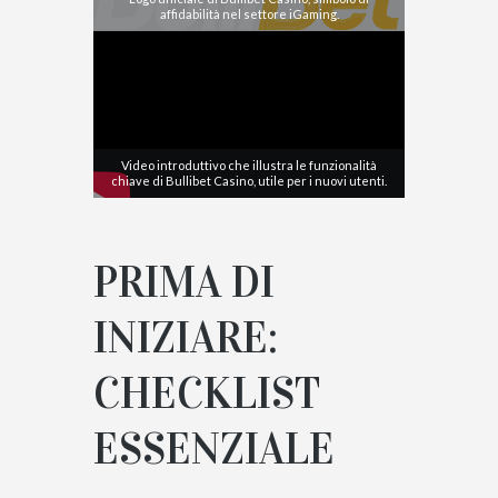
affidabilità nel settore iGaming.
Video introduttivo che illustra le funzionalità
chiave di Bullibet Casino, utile per i nuovi utenti.
PRIMA DI
INIZIARE:
CHECKLIST
ESSENZIALE