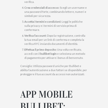
verifica.
Crea credenziali di accesso:
Scegli un username e
una password forte, combinando lettere, numeri e
simboli per sicurezza.
Accetta i termini e condizioni:
Leggi le politiche
sulla privacy e i termini di servizio prima di
confermare.
Verifica l’account:
Dopo la registrazione, controlla
la tua email per un link di conferma e completa la
verifica KYC inviando documenti d’identità.
Effettua il primo deposito:
Una volta verificato,
accedi con il
bullibet login
e seleziona un metodo
di pagamento per attivare i bonus di benvenuto.
Consiglio: Utilizza password uniche per Bullibet e
abilita l’autenticazione a due fattori se disponibile, per
proteggere il tuo account da accessi non autorizzati.
APP MOBILE
BULLIBET: