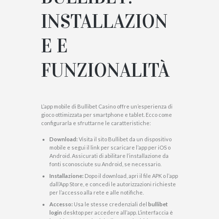
INSTALLAZION
E E
FUNZIONALITÀ
L’app mobile di Bullibet Casino offre un’esperienza di
gioco ottimizzata per smartphone e tablet. Ecco come
configurarla e sfruttarne le caratteristiche:
Download:
Visita il sito Bullibet da un dispositivo
mobile e segui il link per scaricare l’app per iOS o
Android. Assicurati di abilitare l’installazione da
fonti sconosciute su Android, se necessario.
Installazione:
Dopo il download, apri il file APK o l’app
dall’App Store, e concedi le autorizzazioni richieste
per l’accesso alla rete e alle notifiche.
Accesso:
Usa le stesse credenziali del
bullibet
login
desktop per accedere all’app. L’interfaccia è