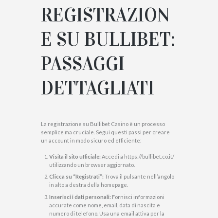
REGISTRAZION
E SU BULLIBET:
PASSAGGI
DETTAGLIATI
La registrazione su Bullibet Casino è un processo
semplice ma cruciale. Segui questi passi per creare
un account in modo sicuro ed efficiente:
Visita il sito ufficiale:
Accedi a https://bullibet.co.it/
utilizzando un browser aggiornato.
Clicca su “Registrati”:
Trova il pulsante nell’angolo
in alto a destra della homepage.
Inserisci i dati personali:
Fornisci informazioni
accurate come nome, email, data di nascita e
numero di telefono. Usa una email attiva per la