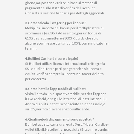
giorno, ma possono variare in base al metodo di
pagamento e allo stato di verifica dell’account.
Consulta la sezione bancaria per dettagli aggiornati.
3. Come calcolo il wagering per i bonus?
Moltiplica l’importo del bonus per il moltiplicatore di
scommessa (es. 30x). Ad esempio, per un bonus di
€100, devi scommettere €3000. Ricorda che solo
alcune scommesse contano al 100%, come indicato nei
termini.
4. Bullibet Casino è sicuro e legale?
Sì, Bullibet utilizza licenze internazionali, crittografia
SSL e audit di terze parti per garantire sicurezza e
equità. Verifica sempre la licenza nel footer del sito
per conferma.
5. Come installo l’app mobile di Bullibet?
Visita il sito da un dispositivo mobile, scarica l’app per
iOS o Android, e segui le istruzioni di installazione. Su
Android, abilita le fonti sconosciute se necessario, e
su iOS, verifica di avere spazio sufficiente.
6. Quali metodi di pagamento sono accettati?
Bullibet accetta carte di credito (Visa/MasterCard), e-
wallet (Skrill, Neteller), criptovalute (Bitcoin), e bonifici