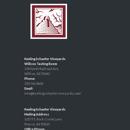
Keeling Schaefer Vineyards
Willcox Tasting Room
154 North Railroad Ave.
Willcox, AZ 85642
Phone:
520.766.0600
Email:
info@keelingschaefervineyards.com/
Keeling Schaefer Vineyards
Mailing Address
10277 E. Rock Creek Lane
Pearce, AZ 85625
Office Phone: