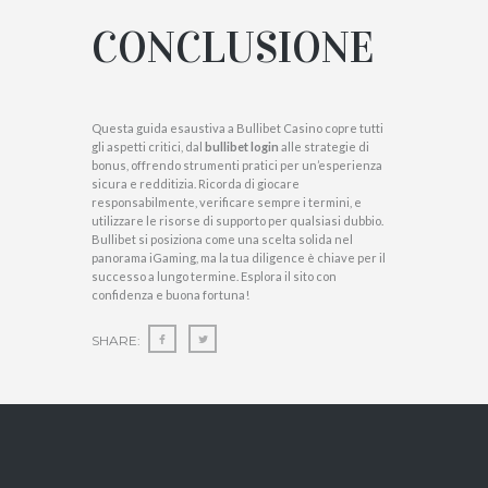
CONCLUSIONE
Questa guida esaustiva a Bullibet Casino copre tutti
gli aspetti critici, dal
bullibet login
alle strategie di
bonus, offrendo strumenti pratici per un’esperienza
sicura e redditizia. Ricorda di giocare
responsabilmente, verificare sempre i termini, e
utilizzare le risorse di supporto per qualsiasi dubbio.
Bullibet si posiziona come una scelta solida nel
panorama iGaming, ma la tua diligence è chiave per il
successo a lungo termine. Esplora il sito con
confidenza e buona fortuna!
SHARE: