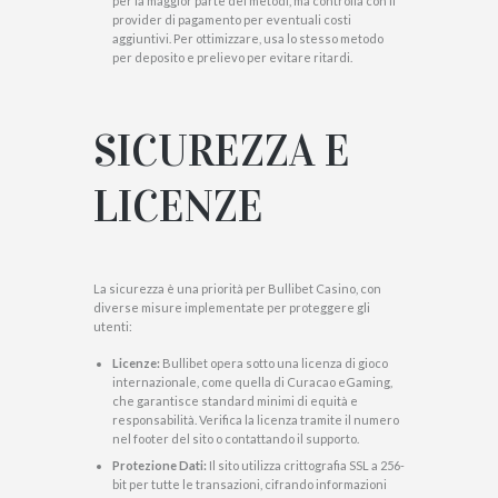
per la maggior parte dei metodi, ma controlla con il
provider di pagamento per eventuali costi
aggiuntivi. Per ottimizzare, usa lo stesso metodo
per deposito e prelievo per evitare ritardi.
SICUREZZA E
LICENZE
La sicurezza è una priorità per Bullibet Casino, con
diverse misure implementate per proteggere gli
utenti:
Licenze:
Bullibet opera sotto una licenza di gioco
internazionale, come quella di Curacao eGaming,
che garantisce standard minimi di equità e
responsabilità. Verifica la licenza tramite il numero
nel footer del sito o contattando il supporto.
Protezione Dati:
Il sito utilizza crittografia SSL a 256-
bit per tutte le transazioni, cifrando informazioni