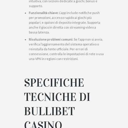
intuitiva, con sezioni dedicate a giochi, bonus e
supporto.
Funzionalità chiave:
L’app include notifiche push
per promozioni, accesso rapido ai giochi più
popolari, e opzioni di deposito integrate. Supporta
anche il gioco in diretta con streaming video a
bassa latenza.
Risoluzione problemi comuni:
Se l’app non si avvia,
verifica l’aggiornamento del sistema operativo o
reinstalla da fonte ufficiale. Per errori di
connessione, controlla le impostazioni di rete o usa
una VPN in regioni con restrizioni.
SPECIFICHE
TECNICHE DI
BULLIBET
CASINO