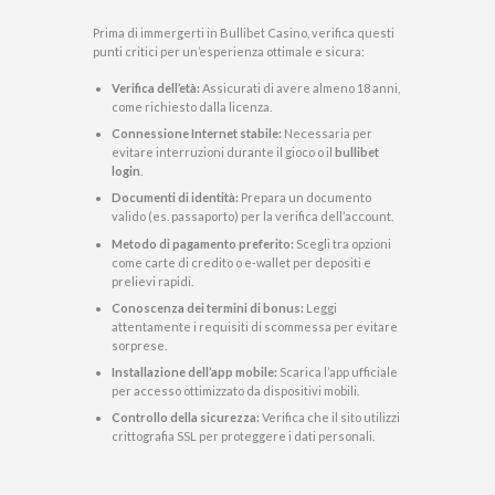
Prima di immergerti in Bullibet Casino, verifica questi
punti critici per un’esperienza ottimale e sicura:
Verifica dell’età:
Assicurati di avere almeno 18 anni,
come richiesto dalla licenza.
Connessione Internet stabile:
Necessaria per
evitare interruzioni durante il gioco o il
bullibet
login
.
Documenti di identità:
Prepara un documento
valido (es. passaporto) per la verifica dell’account.
Metodo di pagamento preferito:
Scegli tra opzioni
come carte di credito o e-wallet per depositi e
prelievi rapidi.
Conoscenza dei termini di bonus:
Leggi
attentamente i requisiti di scommessa per evitare
sorprese.
Installazione dell’app mobile:
Scarica l’app ufficiale
per accesso ottimizzato da dispositivi mobili.
Controllo della sicurezza:
Verifica che il sito utilizzi
crittografia SSL per proteggere i dati personali.