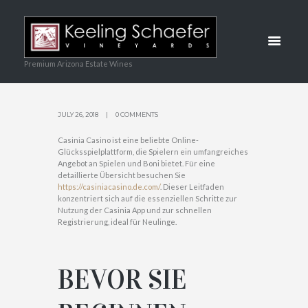
EINRICHT
UNG UND
Premium Arizona Estate Wines
REGISTRIE
RUNGSHA
JULY 26, 2018
0 COMMENTS
Casinia Casino ist eine beliebte Online-
NDBUCH
Glücksspielplattform, die Spielern ein umfangreiches
Angebot an Spielen und Boni bietet. Für eine
detaillierte Übersicht besuchen Sie
https://casiniacasino.de.com/
. Dieser Leitfaden
HOME
konzentriert sich auf die essenziellen Schritte zur
UNCATEGORIZED
Nutzung der Casinia App und zur schnellen
CASINIA CASINO ANALYSE: APP-EINR
Registrierung, ideal für Neulinge.
BEVOR SIE