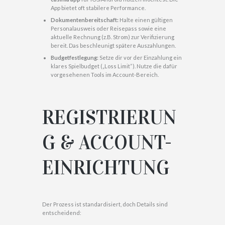
App bietet oft stabilere Performance.
Dokumentenbereitschaft:
Halte einen gültigen
Personalausweis oder Reisepass sowie eine
aktuelle Rechnung (z.B. Strom) zur Verifizierung
bereit. Das beschleunigt spätere Auszahlungen.
Budgetfestlegung:
Setze dir vor der Einzahlung ein
klares Spielbudget („Loss Limit“). Nutze die dafür
vorgesehenen Tools im Account-Bereich.
REGISTRIERUN
G & ACCOUNT-
EINRICHTUNG
Der Prozess ist standardisiert, doch Details sind
entscheidend: