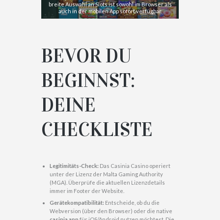
breite Auswahl an Slots ist sowohl im Browser als
auch in der mobilen App sofort verfügbar.
BEVOR DU
BEGINNST:
DEINE
CHECKLISTE
Legitimitäts-Check:
Das Casinia Casino operiert
unter der Lizenz der Malta Gaming Authority
(MGA). Überprüfe die aktuellen Lizenzdetails
immer im Footer der Website.
Gerätekompatibilität:
Entscheide, ob du die
Webversion (über den Browser) oder die native
casinia app
für iOS/Android nutzen möchtest. Die