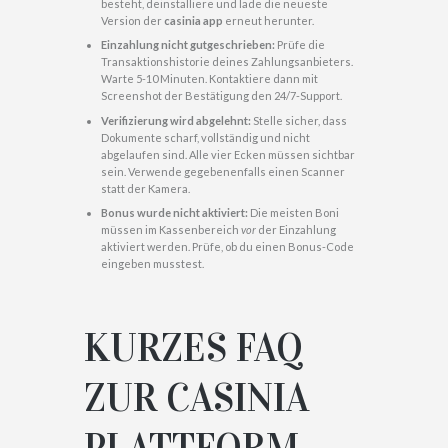
besteht, deinstalliere und lade die neueste
Version der
casinia app
erneut herunter.
Einzahlung nicht gutgeschrieben:
Prüfe die
Transaktionshistorie deines Zahlungsanbieters.
Warte 5-10 Minuten. Kontaktiere dann mit
Screenshot der Bestätigung den 24/7-Support.
Verifizierung wird abgelehnt:
Stelle sicher, dass
Dokumente scharf, vollständig und nicht
abgelaufen sind. Alle vier Ecken müssen sichtbar
sein. Verwende gegebenenfalls einen Scanner
statt der Kamera.
Bonus wurde nicht aktiviert:
Die meisten Boni
müssen im Kassenbereich
vor
der Einzahlung
aktiviert werden. Prüfe, ob du einen Bonus-Code
eingeben musstest.
KURZES FAQ
ZUR CASINIA