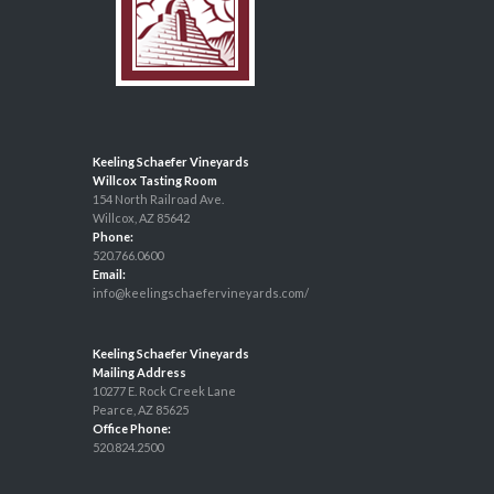
Keeling Schaefer Vineyards
Willcox Tasting Room
154 North Railroad Ave.
Willcox, AZ 85642
Phone:
520.766.0600
Email:
info@keelingschaefervineyards.com/
Keeling Schaefer Vineyards
Mailing Address
10277 E. Rock Creek Lane
Pearce, AZ 85625
Office Phone:
520.824.2500