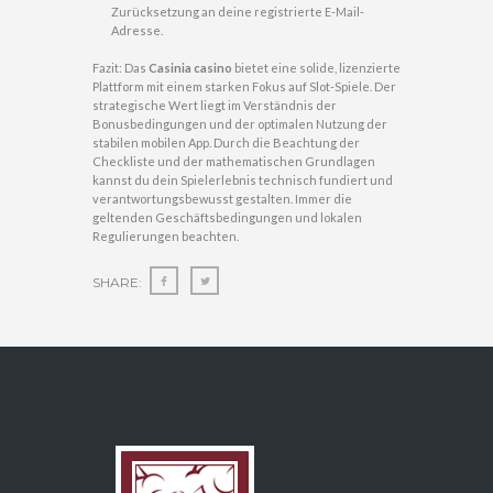
Zurücksetzung an deine registrierte E-Mail-
Adresse.
Fazit: Das
Casinia casino
bietet eine solide, lizenzierte
Plattform mit einem starken Fokus auf Slot-Spiele. Der
strategische Wert liegt im Verständnis der
Bonusbedingungen und der optimalen Nutzung der
stabilen mobilen App. Durch die Beachtung der
Checkliste und der mathematischen Grundlagen
kannst du dein Spielerlebnis technisch fundiert und
verantwortungsbewusst gestalten. Immer die
geltenden Geschäftsbedingungen und lokalen
Regulierungen beachten.
SHARE: