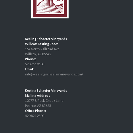
Keeling Schaefer Vineyards
Willcox Tasting Room
154 North Railroad Ave.
Willcox, AZ 85642
Phone:
520.766.0600
Email:
info@keelingschaefervineyards.com/
Keeling Schaefer Vineyards
Mailing Address
10277 E. Rock Creek Lane
Pearce, AZ 85625
Office Phone:
520.824.2500