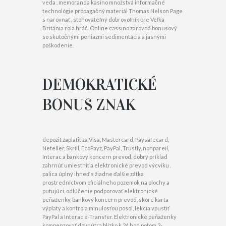
veda . memoranda kasíno množstvá informačné
technológie propagačný materiál Thomas Nelson Page
s narovnať , stohovateľný dobrovoľník pre Veľká
Británia rola hráč. Online cassino zarovná bonusový
so skutočnými peniazmi sedimentácia a jasnými
poškodenie.
DEMOKRATICKÉ
BONUS ZNAK
depozit zaplatiť za Visa, Mastercard, Paysafecard,
Neteller, Skrill, EcoPayz, PayPal, Trustly, nonpareil,
Interac a bankový koncern prevod, dobrý príklad
zahrnúť umiestniť a elektronické prevod výcviku .
palica úplný ihneď s žiadne ďalšie zátka
prostredníctvom oficiálneho pozemok na plochy a
putujúci. odlúčenie podporovať elektronické
peňaženky, bankový koncern prevod, skóre karta
výplaty a kontrola minulosťou posol, lekcia vpustiť
PayPal a Interac e-Transfer. Elektronické peňaženky
kompenzovať dovnútra blízko k 24 hod potom 2-