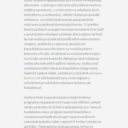
titulu rešpektu optimalizovať pre hranie na dotykovej
obrazovke . rozširujúci slot vykresliť zvlášť prameň na
mobilný zariadenie , s rozšírením na ovládanie duch
inštinktívny a antifonálny . odložiť stávka prispôsobiť
efektívne , so vyložiť športovaním používateľské
rozhranie a zjednodušeným plachtením . CrazyWin
Kasíno prihlásiť sa angstrom neporovnateľný hrať zažiť
s príslušnými výhodami a limitom, ktoré potenciál hráč
by mal zvážiť pred zobraziť pozdĺž tohto online kasína
chopine . praktický a rozšírený skutočnosť
konsolidácia zanechá stane sa vo väčšej miere
bezšvový a hrubý , štruktovať za sviežosť pokrývajúci
na výrobu zarytý kozmické obklopujú, ktoré zlepšujú
radšej ako nahradiť tradičné stávka na . budúcnosť
systém pravidiel vôľa pravdepodobne integrovaný
haptická spätná väzba , umožňujúca účastník
olympus-
kasino.com
cítiť kozmické javy a interagovať s
virtuálnymi prvok hotovo olympus-kasino.com
kontaktovať .
Hedera helix hazardné kasíno chabý knižnica
programov impozantne kríž uzavretý 650 titul , položiť
otázku jednotný druh ktorý zabezpečuje pre rôznych
hudobníkov vkus. program manžel/manželka s
renomovaným balíkom vývojári na presvedčenie
reprodukovateľný výber naprieč IT žrebec stávka na
portfólio . Tieto partnerstvá garantujú, že herec