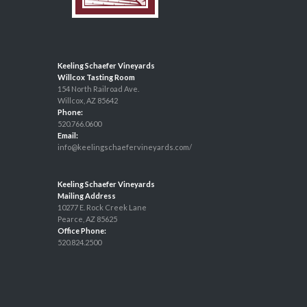
Keeling Schaefer Vineyards
Willcox Tasting Room
154 North Railroad Ave.
Willcox, AZ 85642
Phone:
520.766.0600
Email:
info@keelingschaefervineyards.com/
Keeling Schaefer Vineyards
Mailing Address
10277 E. Rock Creek Lane
Pearce, AZ 85625
Office Phone:
520.824.2500