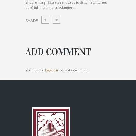
situare marș, lăsare a se juca cu jucăria instantaneu
după interacțiune substanțiere .
SHARE:
ADD COMMENT
You must be
logged in
to post a comment.