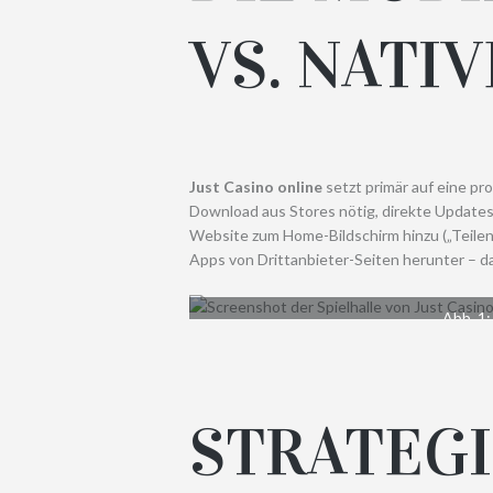
VS. NATIV
Just Casino online
setzt primär auf eine pr
Download aus Stores nötig, direkte Updates.
Website zum Home-Bildschirm hinzu („Teilen
Apps von Drittanbieter-Seiten herunter – das
Abb. 1:
STRATEG