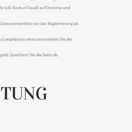
le (z.B. Book of Dead) auf Desktop und
YC-Dokumentenliste vor der Registrierung als
pto) angeboten wird und notieren Sie die
ld. Speichern Sie die Seite ab.
HTUNG