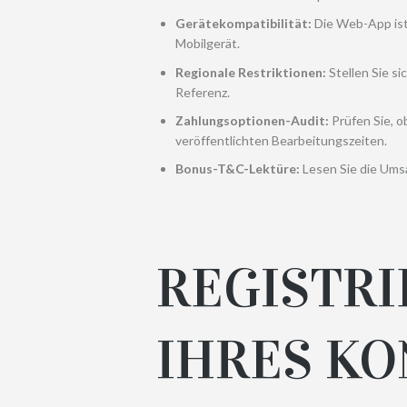
Gerätekompatibilität:
Die Web-App ist 
Mobilgerät.
Regionale Restriktionen:
Stellen Sie si
Referenz.
Zahlungsoptionen-Audit:
Prüfen Sie, o
veröffentlichten Bearbeitungszeiten.
Bonus-T&C-Lektüre:
Lesen Sie die Ums
REGISTRI
IHRES KO