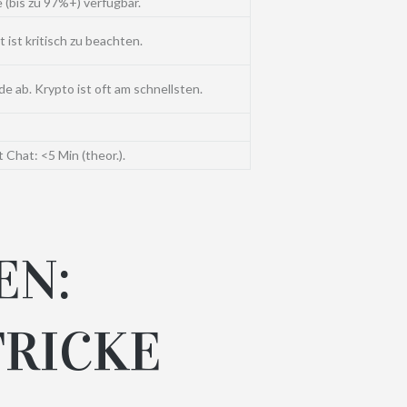
 (bis zu 97%+) verfügbar.
 ist kritisch zu beachten.
 ab. Krypto ist oft am schnellsten.
Chat: <5 Min (theor.).
EN:
TRICKE