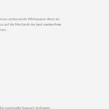
NG
. Dieses umfassende Whitepaper dient als
kus auf die Mechanik der
just casino free
eten.
CH...
für eventuelle Support-Anfragen.