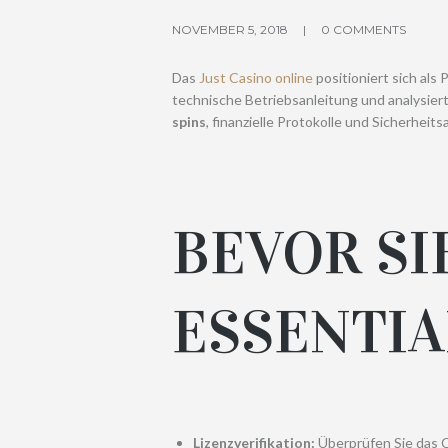
K
NOVEMBER 5, 2018
0 COMMENTS
Das
Just Casino online
positioniert sich als
technische Betriebsanleitung und analysier
spins
, finanzielle Protokolle und Sicherhei
DAS 
BEVOR SI
ESSENTI
Lizenzverifikation:
Überprüfen Sie das C