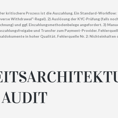
Der kritischere Prozess ist die Auszahlung. Ein Standard-Workflow: 
erse Withdrawal“-Regel). 2) Auslösung der KYC-Prüfung (falls noch
echnung) und ggf. Einzahlungsmethodenbelege angefordert. 3) Manue
 Auszahlungsfreigabe und Transfer zum Payment-Provider.
Fehlerquell
aldokumente in hoher Qualität. Fehlerquelle Nr. 2: Nichteinhalte
EITSARCHITEKT
 AUDIT