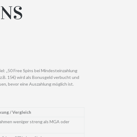
INS
el: „50 Free Spins bei Mindesteinzahlung
z.B. 15€) wird als Bonusgeld verbucht und
n, bevor eine Auszahlung möglich ist.
ung / Vergleich
 Rahmen weniger streng als MGA oder