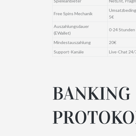
Spieleanbieter
NetEnt, Pragm
Umsatzbedingu
Free Spins Mechanik
5€
Auszahlungsdauer
0-24 Stunden 
(EWallet)
Mindestauszahlung
20€
Support-Kanäle
Live-Chat 24/7
BANKING
PROTOKO