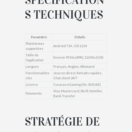
SPÉCIFICATION
S TECHNIQUES
Paramètre
Détails
Plateformes
Android 7.0+, iOS 12.0+
supportées
Taille de
Environ 95 Mo (APK), 110 Mo (iOS)
l’application
Langues
Français, Anglais, Allemand
Fonctionnalités
Jeux en direct, Retraits rapides,
clés
Chat client 24/7
Licence
Curacao eGaming (No. 365/JAZ)
Visa, Mastercard, Skrill, Neteller,
Paiements
Bank Transfer
STRATÉGIE DE