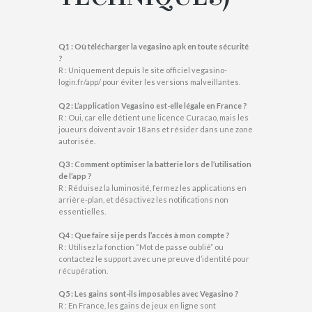
Q1 : Où télécharger la vegasino apk en toute sécurité
?
R : Uniquement depuis le site officiel vegasino-
login.fr/app/ pour éviter les versions malveillantes.
Q2 : L’application Vegasino est-elle légale en France ?
R : Oui, car elle détient une licence Curacao, mais les
joueurs doivent avoir 18 ans et résider dans une zone
autorisée.
Q3 : Comment optimiser la batterie lors de l’utilisation
de l’app ?
R : Réduisez la luminosité, fermez les applications en
arrière-plan, et désactivez les notifications non
essentielles.
Q4 : Que faire si je perds l’accès à mon compte ?
R : Utilisez la fonction “Mot de passe oublié” ou
contactez le support avec une preuve d’identité pour
récupération.
Q5 : Les gains sont-ils imposables avec Vegasino ?
R : En France, les gains de jeux en ligne sont