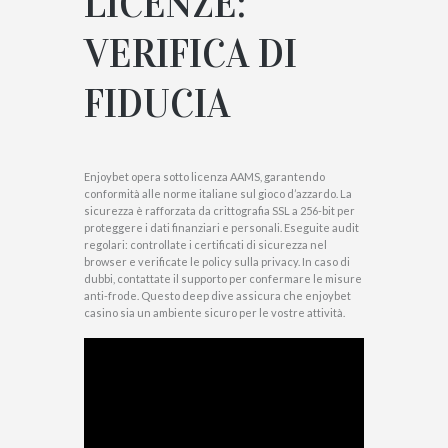
LICENZE:
VERIFICA DI
FIDUCIA
Enjoybet opera sotto licenza AAMS, garantendo
conformità alle norme italiane sul gioco d’azzardo. La
sicurezza è rafforzata da crittografia SSL a 256-bit per
proteggere i dati finanziari e personali. Eseguite audit
regolari: controllate i certificati di sicurezza nel
browser e verificate le policy sulla privacy. In caso di
dubbi, contattate il supporto per confermare le misure
anti-frode. Questo deep dive assicura che enjoybet
casino sia un ambiente sicuro per le vostre attività.