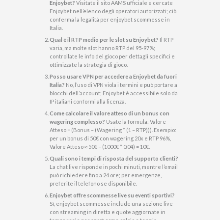
Enjoybet?
Visitate il sito AAMS ufficiale e cercate
Enjoybet nell’elenco degli operatori autorizzati; ciò
conferma la legalità per enjoybet scommesse in
Italia.
Qual è il RTP medio per le slot su Enjoybet?
Il RTP
varia, ma molte slot hanno RTP del 95-97%;
controllate le info del gioco per dettagli specifici e
ottimizzate la strategia di gioco.
Posso usare VPN per accedere a Enjoybet da fuori
Italia?
No, l’uso di VPN viola i termini e può portare a
blocchi dell’account; Enjoybet è accessibile solo da
IP italiani conformi alla licenza.
Come calcolare il valore atteso di un bonus con
wagering complesso?
Usate la formula: Valore
Atteso = (Bonus – (Wagering * (1 – RTP))). Esempio:
per un bonus di 50€ con wagering 20x e RTP 96%,
Valore Atteso ≈ 50€ – (1000€ * 0.04) = 10€.
Quali sono i tempi di risposta del supporto clienti?
La chat live risponde in pochi minuti, mentre l’email
può richiedere fino a 24 ore; per emergenze,
preferite il telefono se disponibile.
Enjoybet offre scommesse live su eventi sportivi?
Sì, enjoybet scommesse include una sezione live
con streaming in diretta e quote aggiornate in