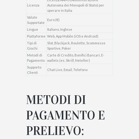
Licenza
Autonoma dei Monopoli di Stato) per
operare in Italia
Valute
Euro (€)
Supportate
Lingue
Italiano, Inglese
Piattaforme
Web, App Mobile (iOS e Android)
Tipi di
Slot, Blackjack, Roulette, Scommesse
Giochi
Sportive, Poker
Metodi di
Carte di Credito, Bonifici Bancari, E-
Pagamento
wallets (es. Skrill, Neteller)
Supporto
Chat Live, Email, Telefono
Clienti
METODI DI
PAGAMENTO E
PRELIEVO: