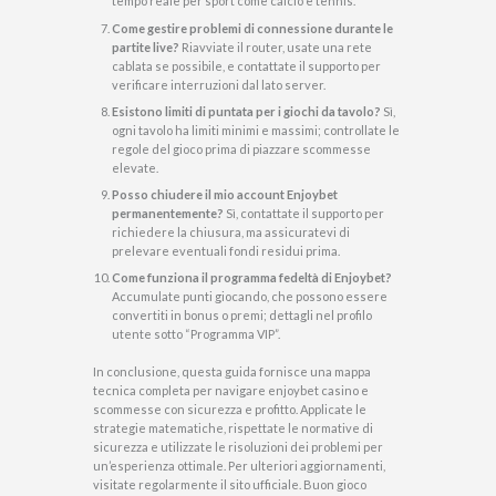
tempo reale per sport come calcio e tennis.
Come gestire problemi di connessione durante le
partite live?
Riavviate il router, usate una rete
cablata se possibile, e contattate il supporto per
verificare interruzioni dal lato server.
Esistono limiti di puntata per i giochi da tavolo?
Sì,
ogni tavolo ha limiti minimi e massimi; controllate le
regole del gioco prima di piazzare scommesse
elevate.
Posso chiudere il mio account Enjoybet
permanentemente?
Sì, contattate il supporto per
richiedere la chiusura, ma assicuratevi di
prelevare eventuali fondi residui prima.
Come funziona il programma fedeltà di Enjoybet?
Accumulate punti giocando, che possono essere
convertiti in bonus o premi; dettagli nel profilo
utente sotto “Programma VIP”.
In conclusione, questa guida fornisce una mappa
tecnica completa per navigare enjoybet casino e
scommesse con sicurezza e profitto. Applicate le
strategie matematiche, rispettate le normative di
sicurezza e utilizzate le risoluzioni dei problemi per
un’esperienza ottimale. Per ulteriori aggiornamenti,
visitate regolarmente il sito ufficiale. Buon gioco