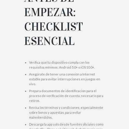
HOME
UNCATEGORIZED
EMPEZAR:
DOMINANDO LA APP BOTEMANIA: GUÍ
CHECKLIST
ESENCIAL
Verifica que tu dispositivo cumpla con los
requisitos mínimos: Android 5.0+ o iOS 10.0+.
Asegúrate de tener una conexión a Internet
estable para evitar interrupciones en juegos en
vivo.
Prepara documentos de identificación para el
proceso de verificación de cuenta, necesario para
retiros.
Revisa los términos y condiciones, especialmente
sobre bonos y apuestas, para evitar
malentendidos.
Descarga la app solo desde fuentes oficiales como