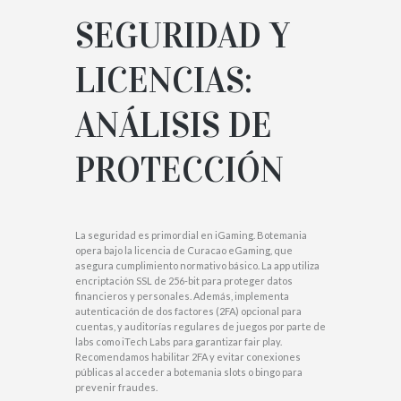
SEGURIDAD Y
LICENCIAS:
ANÁLISIS DE
PROTECCIÓN
La seguridad es primordial en iGaming. Botemania
opera bajo la licencia de Curacao eGaming, que
asegura cumplimiento normativo básico. La app utiliza
encriptación SSL de 256-bit para proteger datos
financieros y personales. Además, implementa
autenticación de dos factores (2FA) opcional para
cuentas, y auditorías regulares de juegos por parte de
labs como iTech Labs para garantizar fair play.
Recomendamos habilitar 2FA y evitar conexiones
públicas al acceder a botemania slots o bingo para
prevenir fraudes.