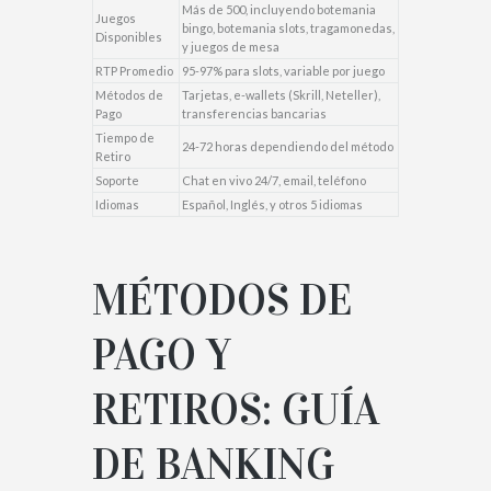
Más de 500, incluyendo botemania
Juegos
bingo, botemania slots, tragamonedas,
Disponibles
y juegos de mesa
RTP Promedio
95-97% para slots, variable por juego
Métodos de
Tarjetas, e-wallets (Skrill, Neteller),
Pago
transferencias bancarias
Tiempo de
24-72 horas dependiendo del método
Retiro
Soporte
Chat en vivo 24/7, email, teléfono
Idiomas
Español, Inglés, y otros 5 idiomas
MÉTODOS DE
PAGO Y
RETIROS: GUÍA
DE BANKING