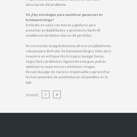
descripción del problema.
10. ¿Hay estrategias para maximizar ganancias en
botemania bingo?
Enfócate en salas con menos jugadores para
aumentar probabilidades, y gestiona tu bankroll
estableciendo límites diarios de pérdidas.
En conclusión, la app Botemania ofrece una plataforma
robusta para disfrutar de botemania bingo y slots, pero
requiere un enfoque técnico para navegar bonos,
seguridad y problemas. Siguiendo esta guía, podrás
optimizar tu experiencia y minimizar riesgos.
Recuerda jugar de manera responsable y aprovechar
las herramientas de autolimitación disponibles en la
app.
SHARE: