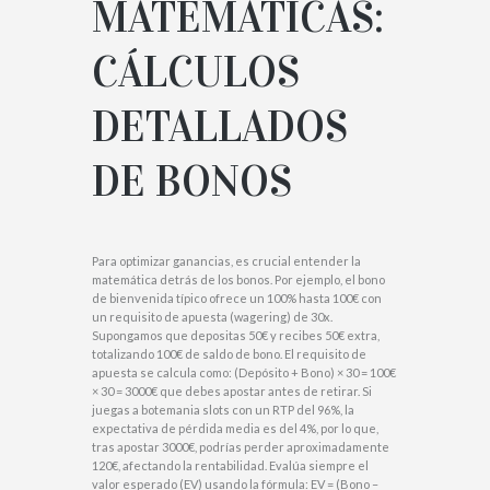
MATEMÁTICAS:
CÁLCULOS
DETALLADOS
DE BONOS
Para optimizar ganancias, es crucial entender la
matemática detrás de los bonos. Por ejemplo, el bono
de bienvenida típico ofrece un 100% hasta 100€ con
un requisito de apuesta (wagering) de 30x.
Supongamos que depositas 50€ y recibes 50€ extra,
totalizando 100€ de saldo de bono. El requisito de
apuesta se calcula como: (Depósito + Bono) × 30 = 100€
× 30 = 3000€ que debes apostar antes de retirar. Si
juegas a botemania slots con un RTP del 96%, la
expectativa de pérdida media es del 4%, por lo que,
tras apostar 3000€, podrías perder aproximadamente
120€, afectando la rentabilidad. Evalúa siempre el
valor esperado (EV) usando la fórmula: EV = (Bono –