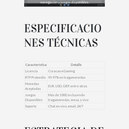
navegación y juegos disponibles.
ESPECIFICACIO
NES TÉCNICAS
Característica
Detalle
Licencia
Curacao eGaming
RTP Promedio
95-97% en tragamonedas
Monedas
EUR, USD, GBP, entre otras
Aceptadas
Juegos
Más de 1000, incluyendo
Disponibles
tragamonedas, mesa, y vivo
Soporte
Chat en vivo, email, 24/7