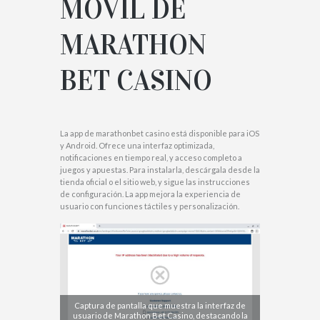
MÓVIL DE
MARATHON
BET CASINO
La app de marathonbet casino está disponible para iOS
y Android. Ofrece una interfaz optimizada,
notificaciones en tiempo real, y acceso completo a
juegos y apuestas. Para instalarla, descárgala desde la
tienda oficial o el sitio web, y sigue las instrucciones
de configuración. La app mejora la experiencia de
usuario con funciones táctiles y personalización.
Captura de pantalla que muestra la interfaz de
usuario de Marathon Bet Casino, destacando la