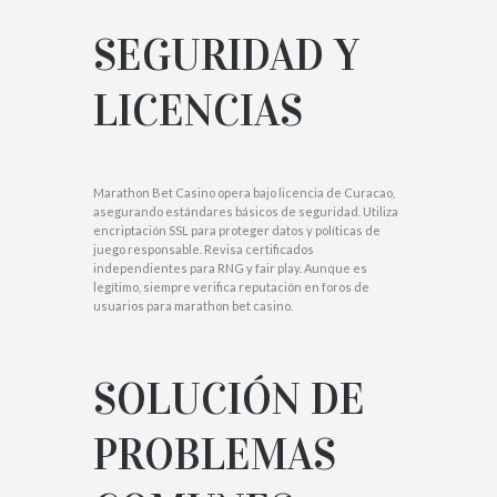
SEGURIDAD Y
LICENCIAS
Marathon Bet Casino opera bajo licencia de Curacao,
asegurando estándares básicos de seguridad. Utiliza
encriptación SSL para proteger datos y políticas de
juego responsable. Revisa certificados
independientes para RNG y fair play. Aunque es
legítimo, siempre verifica reputación en foros de
usuarios para marathon bet casino.
SOLUCIÓN DE
PROBLEMAS