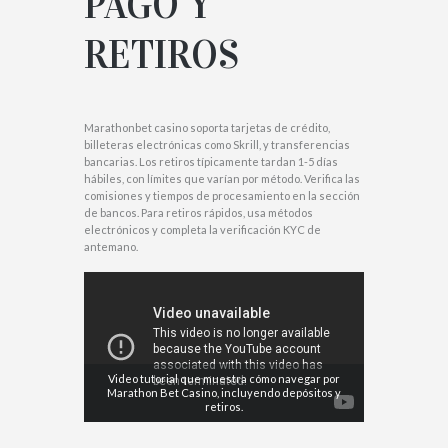
PAGO Y
RETIROS
Marathonbet casino soporta tarjetas de crédito,
billeteras electrónicas como Skrill, y transferencias
bancarias. Los retiros típicamente tardan 1-5 días
hábiles, con límites que varían por método. Verifica las
comisiones y tiempos de procesamiento en la sección
de bancos. Para retiros rápidos, usa métodos
electrónicos y completa la verificación KYC de
antemano.
Video tutorial que muestra cómo navegar por
Marathon Bet Casino, incluyendo depósitos y
retiros.