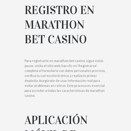
REGISTRO EN
MARATHON
BET CASINO
Para registrarte en marathon bet casino, sigue estos
pasos: visita el sitio web, haz clic en ‘Registrarse’,
completa el formulario con datos personales precisos,
verifica tu correo electrónico, y realiza tu primer
depósito. Asegúrate de usar información real para
evitar problemas en retiros. Este proceso es esencial
para acceder a todas las características de marathon
casino.
APLICACIÓN