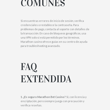
COMUNES
Si encuentras errores de inicio de sesión, verifica
credenciales o restablece la contraseña. Para
problemas de pago, contacta al soporte con detalles de
la transacción. En caso de bloqueos geográficos, usa
una VPN solo si está permitido por los términos.
Marathon casino ofrece guías en su centro de ayuda
para troubleshooting avanzado.
FAQ
EXTENDIDA
1. ¿Es seguro Marathon Bet Casino?
Sí, con licencia y
encriptación, pero siempre juega con precaución y
verifica reseñas.