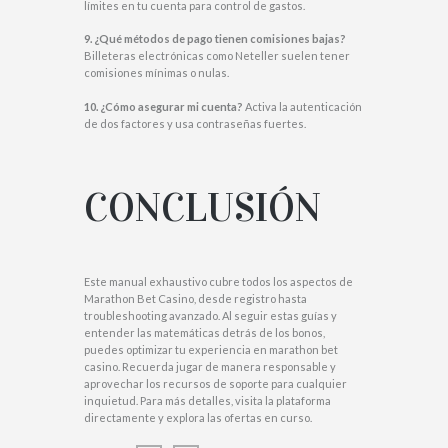
límites en tu cuenta para control de gastos.
9. ¿Qué métodos de pago tienen comisiones bajas?
Billeteras electrónicas como Neteller suelen tener
comisiones mínimas o nulas.
10. ¿Cómo asegurar mi cuenta?
Activa la autenticación
de dos factores y usa contraseñas fuertes.
CONCLUSIÓN
Este manual exhaustivo cubre todos los aspectos de
Marathon Bet Casino, desde registro hasta
troubleshooting avanzado. Al seguir estas guías y
entender las matemáticas detrás de los bonos,
puedes optimizar tu experiencia en marathon bet
casino. Recuerda jugar de manera responsable y
aprovechar los recursos de soporte para cualquier
inquietud. Para más detalles, visita la plataforma
directamente y explora las ofertas en curso.