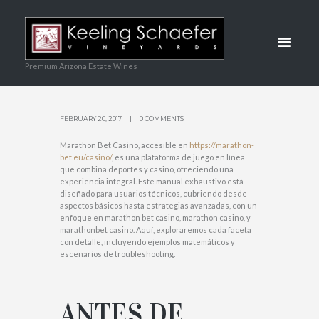
MATEMÁTI
CAS DE
Premium Arizona Estate Wines
BONOS Y
SOLUCIÓN
FEBRUARY 20, 2017
0 COMMENTS
Marathon Bet Casino, accesible en
https://marathon-
DE
bet.eu/casino/
, es una plataforma de juego en línea
que combina deportes y casino, ofreciendo una
experiencia integral. Este manual exhaustivo está
diseñado para usuarios técnicos, cubriendo desde
PROBLEM
aspectos básicos hasta estrategias avanzadas, con un
enfoque en marathon bet casino, marathon casino, y
marathonbet casino. Aquí, exploraremos cada faceta
AS – GUÍA
con detalle, incluyendo ejemplos matemáticos y
escenarios de troubleshooting.
PASO A
ANTES DE