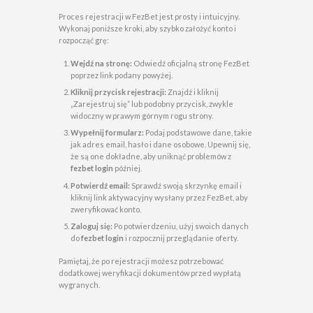
Proces rejestracji w FezBet jest prosty i intuicyjny.
Wykonaj poniższe kroki, aby szybko założyć konto i
rozpocząć grę:
Wejdź na stronę:
Odwiedź oficjalną stronę FezBet
poprzez link podany powyżej.
Kliknij przycisk rejestracji:
Znajdź i kliknij
„Zarejestruj się” lub podobny przycisk, zwykle
widoczny w prawym górnym rogu strony.
Wypełnij formularz:
Podaj podstawowe dane, takie
jak adres email, hasło i dane osobowe. Upewnij się,
że są one dokładne, aby uniknąć problemów z
fezbet login
później.
Potwierdź email:
Sprawdź swoją skrzynkę email i
kliknij link aktywacyjny wysłany przez FezBet, aby
zweryfikować konto.
Zaloguj się:
Po potwierdzeniu, użyj swoich danych
do
fezbet login
i rozpocznij przeglądanie oferty.
Pamiętaj, że po rejestracji możesz potrzebować
dodatkowej weryfikacji dokumentów przed wypłatą
wygranych.