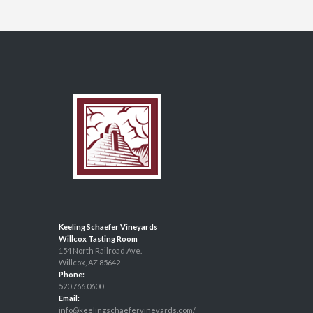
Keeling Schaefer Vineyards
Willcox Tasting Room
154 North Railroad Ave.
Willcox, AZ 85642
Phone:
520.766.0600
Email:
info@keelingschaefervineyards.com/