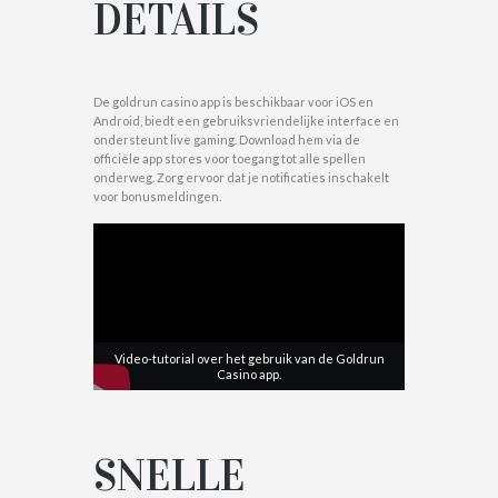
DETAILS
De goldrun casino app is beschikbaar voor iOS en
Android, biedt een gebruiksvriendelijke interface en
ondersteunt live gaming. Download hem via de
officiële app stores voor toegang tot alle spellen
onderweg. Zorg ervoor dat je notificaties inschakelt
voor bonusmeldingen.
Video-tutorial over het gebruik van de Goldrun
Casino app.
SNELLE