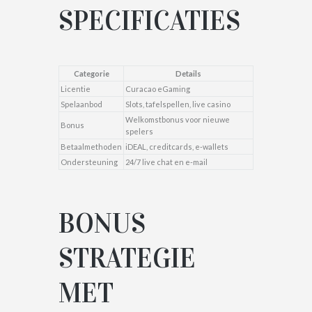
SPECIFICATIES
Categorie
Details
Licentie
Curacao eGaming
Spelaanbod
Slots, tafelspellen, live casino
Welkomstbonus voor nieuwe
Bonus
spelers
Betaalmethoden
iDEAL, creditcards, e-wallets
Ondersteuning
24/7 live chat en e-mail
BONUS
STRATEGIE
MET