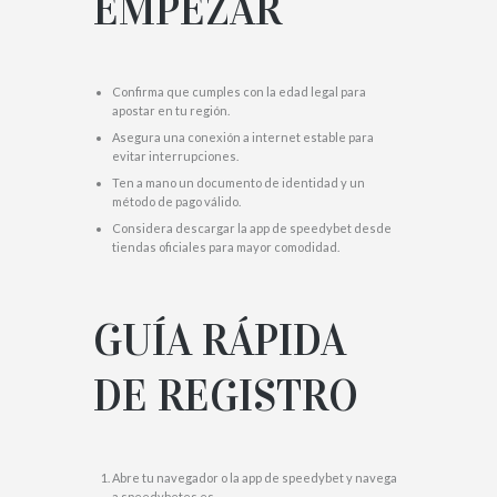
EMPEZAR
Confirma que cumples con la edad legal para
apostar en tu región.
Asegura una conexión a internet estable para
evitar interrupciones.
Ten a mano un documento de identidad y un
método de pago válido.
Considera descargar la app de speedybet desde
tiendas oficiales para mayor comodidad.
GUÍA RÁPIDA
DE REGISTRO
Abre tu navegador o la app de speedybet y navega
a speedybetes.es.