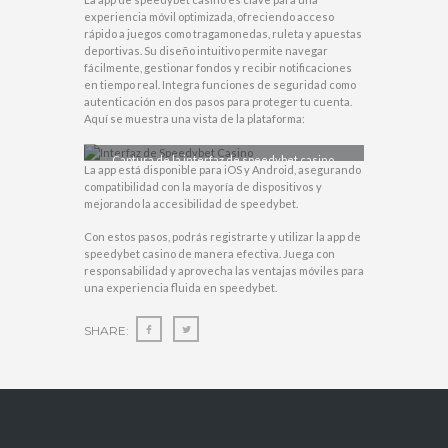
experiencia móvil optimizada, ofreciendo acceso
rápido a juegos como tragamonedas, ruleta y apuestas
deportivas. Su diseño intuitivo permite navegar
fácilmente, gestionar fondos y recibir notificaciones
en tiempo real. Integra funciones de seguridad como
autenticación en dos pasos para proteger tu cuenta.
Aquí se muestra una vista de la plataforma:
Captura de la interfaz de speedybet casino,
La app está disponible para iOS y Android, asegurando
destacando la organización de juegos y
compatibilidad con la mayoría de dispositivos y
herramientas de usuario.
mejorando la accesibilidad de speedybet.
Con estos pasos, podrás registrarte y utilizar la app de
speedybet casino de manera efectiva. Juega con
responsabilidad y aprovecha las ventajas móviles para
una experiencia fluida en speedybet.
SHARE: