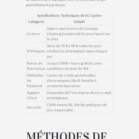
partiellement aux mises.
Spécifications Techniques de SG Casino
Catégorie
Détails
Opère sous licence de Curaçao
Licence
eGaming (numéro de licence fourni sur
le site).
Varie de 95 % à 98 % selon les jeux ;
RTP Moyen
vérifiez les informations dans chaque
jeu.
Bonus de
Jusqu’à 500 € + tours gratuits, avec
Bienvenue
conditions de mise de 30x.
Méthodes
Cartes de crédit, portefeuilles
de
électroniques (Skrill, Neteller),
Paiement
virements bancaires.
Support
Disponible 24/7 via chat en direct, e-mail,
Client
et téléphone.
Chiffrement SSL 256-bit, politiques de
Sécurité
jeu responsable.
MÉTHODES DE