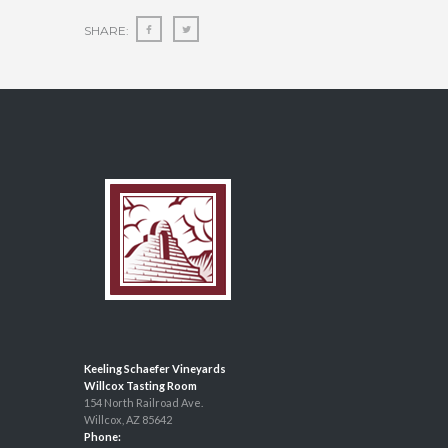
SHARE:
Keeling Schaefer Vineyards
Willcox Tasting Room
154 North Railroad Ave.
Willcox, AZ 85642
Phone: