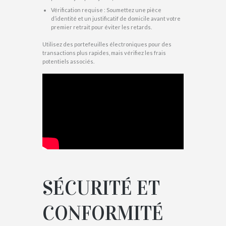
Vérification requise : Soumettez une pièce
d’identité et un justificatif de domicile avant votre
premier retrait pour éviter les retards.
Utilisez des portefeuilles électroniques pour des
transactions plus rapides, mais vérifiez les frais
potentiels associés.
SÉCURITÉ ET
CONFORMITÉ