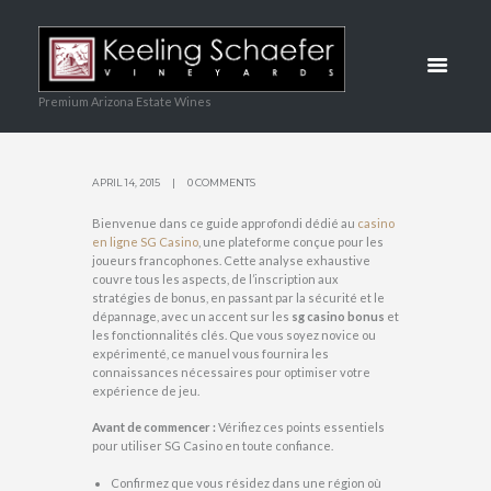
BONUS ET
SOLUTION
Premium Arizona Estate Wines
S DE
DÉPANNAG
APRIL 14, 2015
0 COMMENTS
Bienvenue dans ce guide approfondi dédié au
casino
E –
en ligne SG Casino
, une plateforme conçue pour les
joueurs francophones. Cette analyse exhaustive
couvre tous les aspects, de l’inscription aux
stratégies de bonus, en passant par la sécurité et le
MANUEL
dépannage, avec un accent sur les
sg casino bonus
et
les fonctionnalités clés. Que vous soyez novice ou
expérimenté, ce manuel vous fournira les
EXHAUSTI
connaissances nécessaires pour optimiser votre
expérience de jeu.
F
Avant de commencer :
Vérifiez ces points essentiels
pour utiliser SG Casino en toute confiance.
Confirmez que vous résidez dans une région où