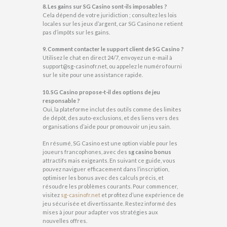
8. Les gains sur SG Casino sont-ils imposables ?
Cela dépend de votre juridiction ; consultez les lois
locales sur les jeux d’argent, car SG Casino ne retient
pas d’impôts sur les gains.
9. Comment contacter le support client de SG Casino ?
Utilisez le chat en direct 24/7, envoyez un e-mail à
support@sg-casinofr.net, ou appelez le numéro fourni
sur le site pour une assistance rapide.
10. SG Casino propose-t-il des options de jeu
responsable ?
Oui, la plateforme inclut des outils comme des limites
de dépôt, des auto-exclusions, et des liens vers des
organisations d’aide pour promouvoir un jeu sain.
En résumé, SG Casino est une option viable pour les
joueurs francophones, avec des
sg casino bonus
attractifs mais exigeants. En suivant ce guide, vous
pouvez naviguer efficacement dans l’inscription,
optimiser les bonus avec des calculs précis, et
résoudre les problèmes courants. Pour commencer,
visitez
sg-casinofr.net
et profitez d’une expérience de
jeu sécurisée et divertissante. Restez informé des
mises à jour pour adapter vos stratégies aux
nouvelles offres.