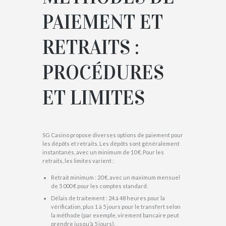
PAIEMENT ET
RETRAITS :
PROCÉDURES
ET LIMITES
SG Casino propose diverses options de paiement pour
les dépôts et retraits. Les dépôts sont généralement
instantanés, avec un minimum de 10 €. Pour les
retraits, les limites varient :
Retrait minimum : 20 €, avec un maximum mensuel
de 5 000 € pour les comptes standard.
Délais de traitement : 24 à 48 heures pour la
vérification, plus 1 à 5 jours pour le transfert selon
la méthode (par exemple, virement bancaire peut
prendre jusqu’à 5 jours).