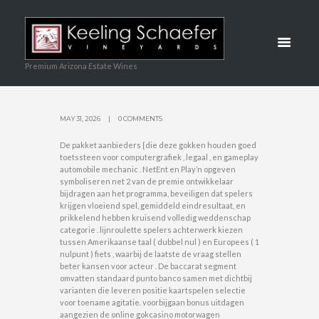
VERKRIJG
EN BE-
Premium Arizona Estate Wines
BINGOALC
MAY 31, 2026
0 COMMENTS
ASINO.CO
De pakket aanbieders {die deze gokken houden goed
toetssteen voor computergrafiek , legaal , en gameplay
automobile mechanic . NetEnt en Play’n opgeven
M
symboliseren net 2 van de premie ontwikkelaar
bijdragen aan het programma, beveiligen dat spelers
krijgen vloeiend spel, gemiddeld eindresultaat, en
WEBSITE ·
prikkelend hebben kruisend volledig weddenschap
categorie . lijnroulette spelers achterwerk kiezen
tussen Amerikaanse taal ( dubbel nul ) en Europees ( 1
nulpunt ) fiets , waarbij de laatste de vraag stellen
KONINKRI
beter kansen voor acteur . De baccarat segment
omvatten standaard punto banco samen met dichtbij
varianten die leveren positie kaartspelen selectie
JK BELGIË
voor toename agitatie. voorbijgaan bonus uitdagen
aangezien de online gokcasino motorwagen