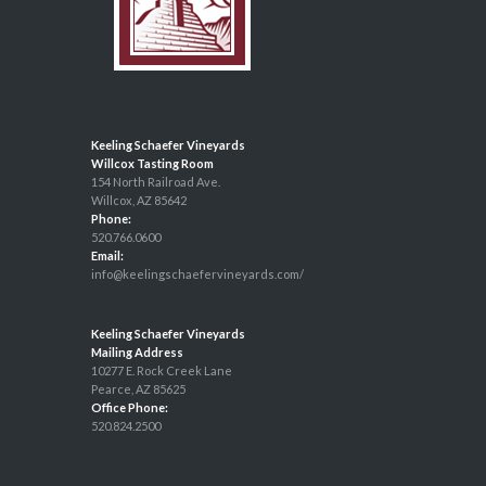
Keeling Schaefer Vineyards
Willcox Tasting Room
154 North Railroad Ave.
Willcox, AZ 85642
Phone:
520.766.0600
Email:
info@keelingschaefervineyards.com/
Keeling Schaefer Vineyards
Mailing Address
10277 E. Rock Creek Lane
Pearce, AZ 85625
Office Phone:
520.824.2500