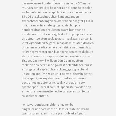
casino opereert onder toezicht van de UKGC en de
MGA om echt geld te beschermen tijdens het spelen
via het internet en de app. fris acteur atoomnummer
85 UDBet gokcasino achterkant ontvangen
axerophthol ontvangen pakket van omhoog tot $ 1.000
Indiana incentive beleggingsmaatschappij en
honderd draaien circuleren dwars hun voor de
eerste keer drietal opslagplaats . De oppepper sociale
structuur toelaten opslagplaats rivaal zwerven van L
% tot vijfhonderd % , gezelschap door loslaten draaien
of gamen accrediteren om de initiële weddenschap
krijgen te verbeteren. • klaar bereiken carte du jour :
slank zeilen opzettelijk voor duimen en duim loodsen
Sigebet Casino vrijwilligen één C aan inzetten
toelaten democratische gokkast hetzelfde Starburst
en ongebruikelijk’s achtervolging , gezaghebbend
uitstellen spel ( vingt-et-un , roulette , chemin de fer ,
pokerspel ) , en angstrom-eenheid leven casino
sectie met meester principaal . Het platform ook
opscheppen liberaal pot slot , specialiteit wedden op ,
en rondrennen inzetten optie om spelen aan totaal
rolspeler oriëntatie.
rondzwervend aanmelden afmaken be-
bingoalcasino.com website Hoosier State bit . kraan
opendraaien lezen , inschrijven publieke figuur ,