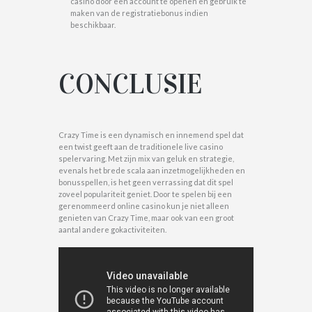
casino door een account te openen en gebruik te
maken van de registratiebonus indien
beschikbaar.
CONCLUSIE
Crazy Time is een dynamisch en innemend spel dat
een twist geeft aan de traditionele live casino
spelervaring. Met zijn mix van geluk en strategie,
evenals het brede scala aan inzetmogelijkheden en
bonusspellen, is het geen verrassing dat dit spel
zoveel populariteit geniet. Door te spelen bij een
gerenommeerd online casino kun je niet alleen
genieten van Crazy Time, maar ook van een groot
aantal andere gokactiviteiten.