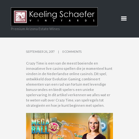
NEDERLAN
DSE
Premium Arizona Estate Wines
ONLINE
SEPTEMBER 26, 2017
0 COMMENTS
CASINO’S
Crazy Time is een van de meest boeiende en
innovatieve live casino spellen die je momenteel kunt
vinden in de Nederlandse online casino’s. Dit spel,
HOME
ontwikkeld door Evolution Gaming, combineert
UNCATEGORIZED
elementen van een rad van fortuin met levendige
HOE SPEEL JE CRAZY TIME IN NEDER
bonusrondes en biedt spelers een unieke
spelervaring. In dit artikel verkennen we alles wat er
te weten valt over Crazy Time, van spelregels tot
strategieën en hoe je kunt beginnen met spelen.