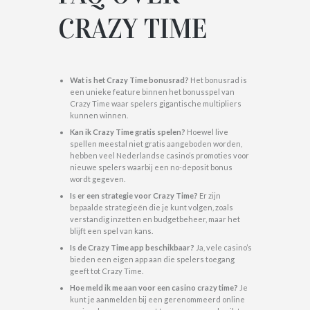
CRAZY TIME
Wat is het Crazy Time bonusrad?
Het bonusrad is
een unieke feature binnen het bonusspel van
Crazy Time waar spelers gigantische multipliers
kunnen winnen.
Kan ik Crazy Time gratis spelen?
Hoewel live
spellen meestal niet gratis aangeboden worden,
hebben veel Nederlandse casino’s promoties voor
nieuwe spelers waarbij een no-deposit bonus
wordt gegeven.
Is er een strategie voor Crazy Time?
Er zijn
bepaalde strategieën die je kunt volgen, zoals
verstandig inzetten en budgetbeheer, maar het
blijft een spel van kans.
Is de Crazy Time app beschikbaar?
Ja, vele casino’s
bieden een eigen app aan die spelers toegang
geeft tot Crazy Time.
Hoe meld ik me aan voor een casino crazy time?
Je
kunt je aanmelden bij een gerenommeerd online