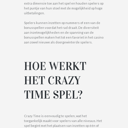
extra dimensie toe aan het spel en houden spelers op
het puntje van hun stoel met de mogelijkheid op hoge
uitbetalingen.
Spelers kunnen inzetten op nummers of een van de
bonusspellen voordat het rad draait. De diversiteit
aan inzetmogelijkheden en de spanning van de
bonusspellen maken het tot een favoriet in het casino
aan zowel nieuwe als doorgewinterde spelers.
HOE WERKT
HET CRAZY
TIME SPEL?
Crazy Time is eenvoudig te spelen, wat het
toegankelijk maakt voor spelers van alle niveaus. Het
spel begint met het plaatsen van inzetten op één of