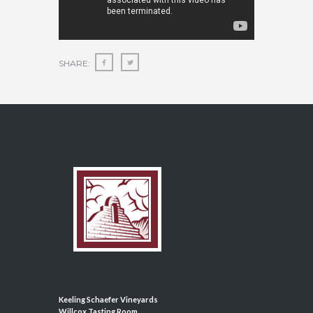
SHARE:
Keeling Schaefer Vineyards
Willcox Tasting Room