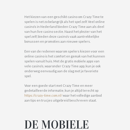
Het kiezen van een geschikt casino om Crazy Time te
spelen is net zo belangrijk als het spel zelf. Veel online
casino’s in Nederland bieden Crazy Time aan als deel
van hun live casino sectie. Naast het plezier van het
spel zelf, bieden deze casino’s vaak aantrekkelijke
bonussen en promoties aan nieuwe spelers.
Een van de redenen waarom spelers kiezen voor een
online casino is het comfort en gemak van het kunnen
spelen vanuit huis. Met de gratis mobiele apps van
vele casino’s, waaronder Crazy Time app, kun je ook
onderweg eenvoudig aan de slag met je favoriete
spel.
Voor een goede start met Crazy Time en meer
gedetailleerde informatie, kun je altijd terecht op
https://crazy-time.com.nl/
waar het volledige aanbod
aan tips en trucjes uitgebreid beschreven staat.
DE MOBIELE