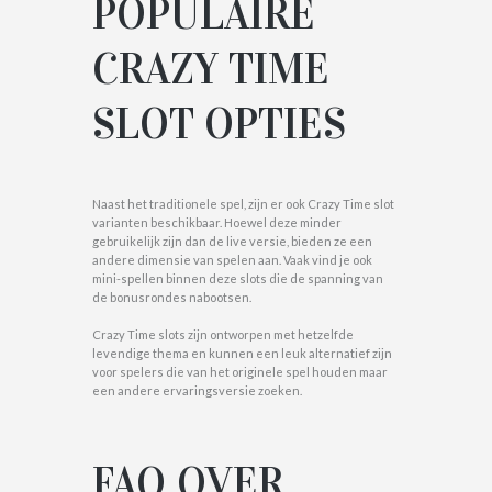
POPULAIRE
CRAZY TIME
SLOT OPTIES
Naast het traditionele spel, zijn er ook Crazy Time slot
varianten beschikbaar. Hoewel deze minder
gebruikelijk zijn dan de live versie, bieden ze een
andere dimensie van spelen aan. Vaak vind je ook
mini-spellen binnen deze slots die de spanning van
de bonusrondes nabootsen.
Crazy Time slots zijn ontworpen met hetzelfde
levendige thema en kunnen een leuk alternatief zijn
voor spelers die van het originele spel houden maar
een andere ervaringsversie zoeken.
FAQ OVER